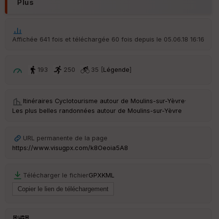
en
Plus
ce
Po
Affichée 641 fois et téléchargée 60 fois depuis le 05.06.18 16:16
int
illé
s
193
250
35 [
Légende
]
S
e
Itinéraires Cyclotourisme autour de
Moulins-sur-Yèvre
·
n
Les plus belles randonnées autour de Moulins-sur-Yèvre
s
URL permanente de la page
St
re
https://www.visugpx.com/k8Oeoia5A8
et
Vi
e
Télécharger le fichier
GPX
KML
w