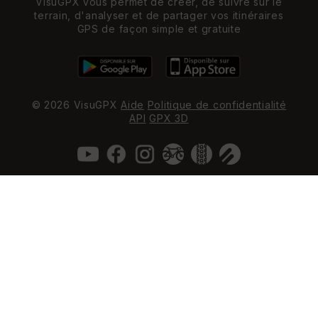
VisuGPX vous permet de créer, de suivre sur le
terrain, d'analyser et de partager vos itinéraires
GPS de façon simple et gratuite
© 2026 VisuGPX
Aide
Politique de confidentialité
API
GPX 3D