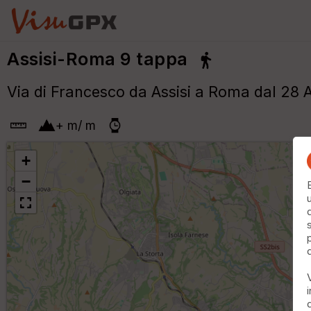
Assisi-Roma 9 tappa
Via di Francesco da Assisi a Roma dal 28 
+
m
/
m
+
−