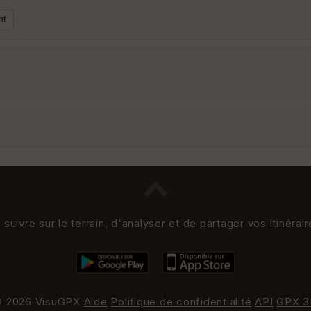
uivre sur le terrain, d'analyser et de partager vos itinérai
 2026 VisuGPX
Aide
Politique de confidentialité
API
GPX 3