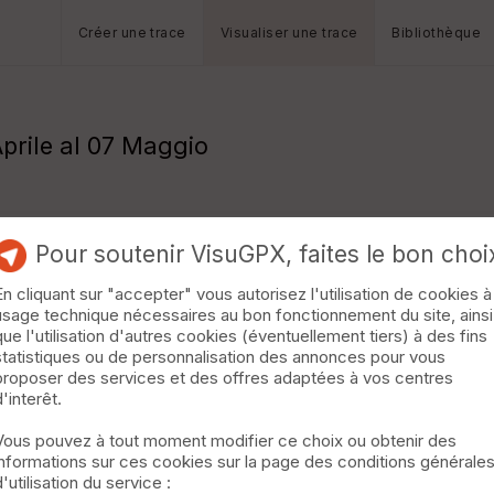
Créer une trace
Visualiser une trace
Bibliothèque
Aprile al 07 Maggio
Pour soutenir VisuGPX, faites le bon choi
En cliquant sur "accepter" vous autorisez l'utilisation de cookies à
usage technique nécessaires au bon fonctionnement du site, ainsi
que l'utilisation d'autres cookies (éventuellement tiers) à des fins
statistiques ou de personnalisation des annonces pour vous
proposer des services et des offres adaptées à vos centres
d'interêt.
Vous pouvez à tout moment modifier ce choix ou obtenir des
informations sur ces cookies sur la page des conditions générale
d'utilisation du service :