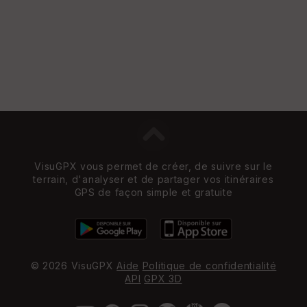
St
re
et
Vi
e
w
VisuGPX vous permet de créer, de suivre sur le
terrain, d'analyser et de partager vos itinéraires
GPS de façon simple et gratuite
© 2026 VisuGPX
Aide
Politique de confidentialité
API
GPX 3D