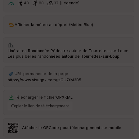
t
48
88
37 [
Légende
]
ar
ri
v
Afficher la météo au départ (Météo Blue)
é
e
Fil
Itinéraires Randonnée Pédestre autour de
Tourrettes-sur-Loup
·
tr
Les plus belles randonnées autour de Tourrettes-sur-Loup
e
P
OI
URL permanente de la page
https://www.visugpx.com/jsQU7fM3B5
C
ou
Télécharger le fichier
GPX
KML
le
ur
Afficher le QRCode pour téléchargement sur mobile
Ep