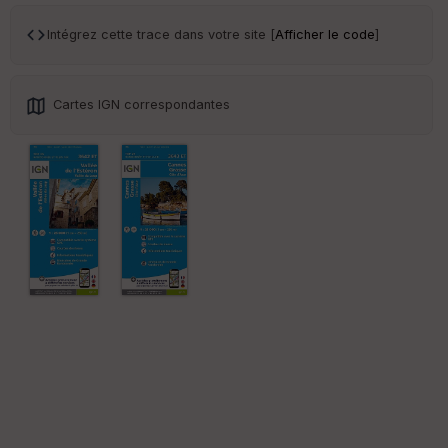
ai
ss
Intégrez cette trace dans votre site [
Afficher le code
]
eu
r
Cartes IGN correspondantes
Tr
an
sp
ar
en
ce
Po
int
illé
s
S
e
n
s