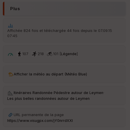
p
ar
Plus
t
ar
ri
Affichée 824 fois et téléchargée 44 fois depuis le 07.09.15
v
07:45
é
e
107
218
101 [
Légende
]
C
ou
le
ur
Afficher la météo au départ (Météo Blue)
Itinéraires Randonnée Pédestre autour de
Leymen
·
Les plus belles randonnées autour de Leymen
Ep
ai
ss
eu
URL permanente de la page
r
https://www.visugpx.com/jY0nrrdXXl