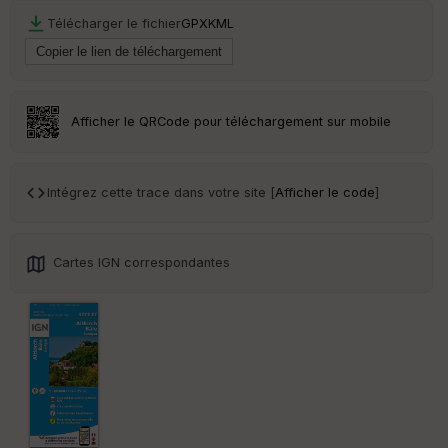
Tr
Télécharger le fichier
GPX
KML
an
sp
ar
en
ce
Afficher le QRCode pour téléchargement sur mobile
Po
int
illé
Intégrez cette trace dans votre site [
Afficher le code
]
s
S
Cartes IGN correspondantes
e
n
s
St
re
et
Vi
e