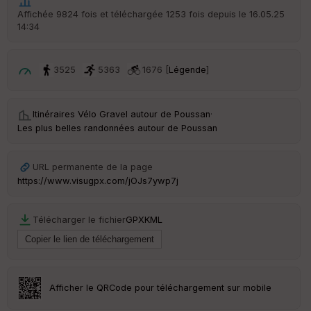
en
Affichée 9824 fois et téléchargée 1253 fois depuis le 16.05.25
ce
14:34
Po
3525
5363
1676 [
Légende
]
int
illé
s
Itinéraires Vélo Gravel autour de
Poussan
·
Les plus belles randonnées autour de Poussan
S
e
n
URL permanente de la page
s
https://www.visugpx.com/jOJs7ywp7j
St
re
Télécharger le fichier
GPX
KML
et
Vi
e
w
Afficher le QRCode pour téléchargement sur mobile