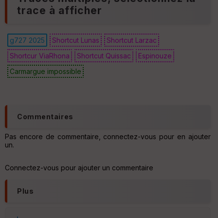
e
trace à afficher
Fil
tr
g727 2025
Shortcut Lunas
Shortcut Larzac
e
P
Shortcur ViaRhona
Shortcut Quissac
Espinouze
OI
Carmargue impossible
Commentaires
Ep
Pas encore de commentaire, connectez-vous pour en ajouter
ai
un.
ss
eu
r
Connectez-vous pour ajouter un commentaire
Plus
Tr
an
sp
ar