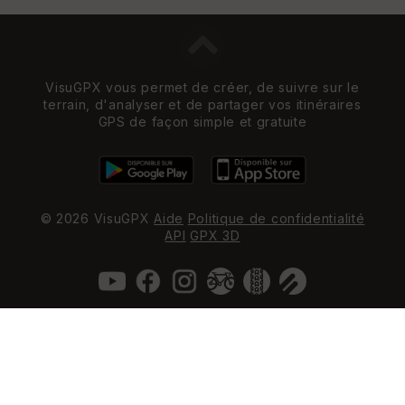
VisuGPX vous permet de créer, de suivre sur le
terrain, d'analyser et de partager vos itinéraires
GPS de façon simple et gratuite
© 2026 VisuGPX
Aide
Politique de confidentialité
API
GPX 3D