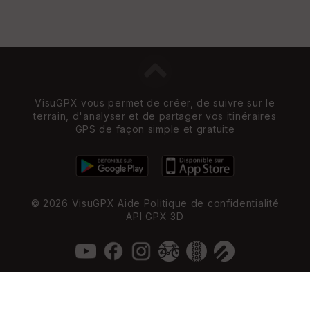
VisuGPX vous permet de créer, de suivre sur le
terrain, d'analyser et de partager vos itinéraires
GPS de façon simple et gratuite
© 2026 VisuGPX
Aide
Politique de confidentialité
API
GPX 3D