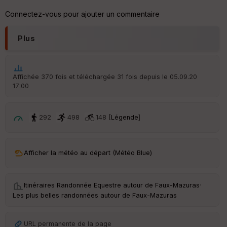
tu
re
Connectez-vous pour ajouter un commentaire
IG
N
Plus
Aff
ic
he
r
Affichée 370 fois et téléchargée 31 fois depuis le 05.09.20
d
17:00
é
p
ar
t
292
498
148 [
Légende
]
ar
ri
v
Afficher la météo au départ (Météo Blue)
é
e
Itinéraires Randonnée Equestre autour de
Faux-Mazuras
·
C
Les plus belles randonnées autour de Faux-Mazuras
ou
le
ur
URL permanente de la page