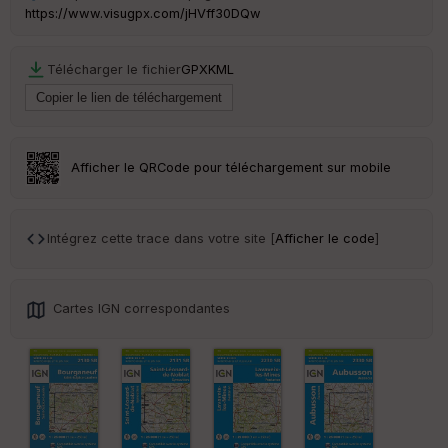
https://www.visugpx.com/jHVff30DQw
Télécharger le fichier
GPX
KML
Ep
ai
ss
eu
r
Afficher le QRCode pour téléchargement sur mobile
Tr
an
sp
Intégrez cette trace dans votre site [
Afficher le code
]
ar
en
ce
Cartes IGN correspondantes
Po
int
illé
s
S