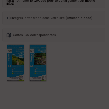
Afficher le QRCode pour téléchargement sur mobile
Tr
an
sp
Intégrez cette trace dans votre site [
Afficher le code
]
ar
en
ce
Cartes IGN correspondantes
Po
int
illé
s
S
e
n
s
St
re
et
Vi