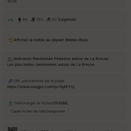
10:49
é
p
ar
t
64
123
62 [
Légende
]
ar
ri
v
Afficher la météo au départ (Météo Blue)
é
e
Itinéraires Randonnée Pédestre autour de
La Bresse
·
C
Les plus belles randonnées autour de La Bresse
ou
le
ur
URL permanente de la page
https://www.visugpx.com/iyv7qAFYOj
Télécharger le fichier
GPX
KML
Ep
ai
ss
eu
r