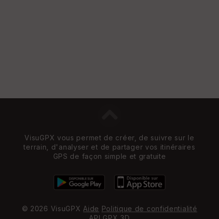
e
w
VisuGPX vous permet de créer, de suivre sur le
terrain, d'analyser et de partager vos itinéraires
GPS de façon simple et gratuite
© 2026 VisuGPX
Aide
Politique de confidentialité
API
GPX 3D