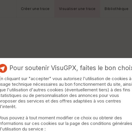
Créer une trace
Visualiser une trace
Bibliothèque
Pour soutenir VisuGPX, faites le bon choi
En cliquant sur "accepter" vous autorisez l'utilisation de cookies à
usage technique nécessaires au bon fonctionnement du site, ainsi
que l'utilisation d'autres cookies (éventuellement tiers) à des fins
statistiques ou de personnalisation des annonces pour vous
proposer des services et des offres adaptées à vos centres
d'interêt.
Vous pouvez à tout moment modifier ce choix ou obtenir des
informations sur ces cookies sur la page des conditions générale
d'utilisation du service :