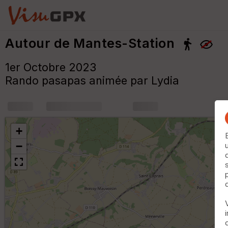
Autour de Mantes-Station
1er Octobre 2023
Rando pasapas animée par Lydia
+
m
+
−