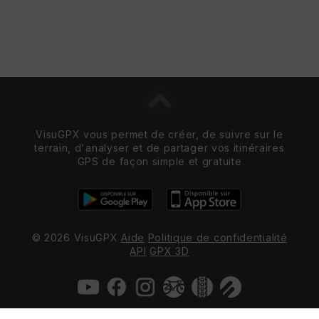
VisuGPX vous permet de créer, de suivre sur le
terrain, d'analyser et de partager vos itinéraires
GPS de façon simple et gratuite
© 2026 VisuGPX
Aide
Politique de confidentialité
API
GPX 3D