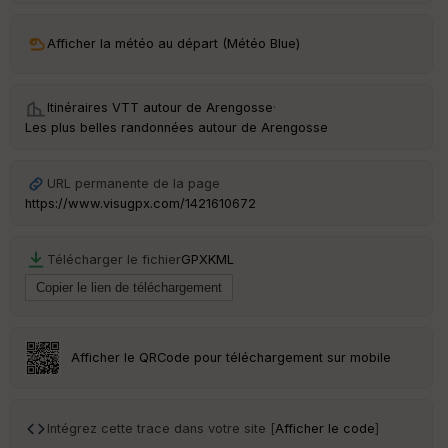
ar
Afficher la météo au départ (Météo Blue)
ri
v
é
e
Itinéraires VTT autour de
Arengosse
·
Les plus belles randonnées autour de Arengosse
C
ou
le
URL permanente de la page
ur
https://www.visugpx.com/1421610672
Télécharger le fichier
GPX
KML
Ep
ai
ss
eu
r
Afficher le QRCode pour téléchargement sur mobile
Tr
an
Intégrez cette trace dans votre site [
Afficher le code
]
sp