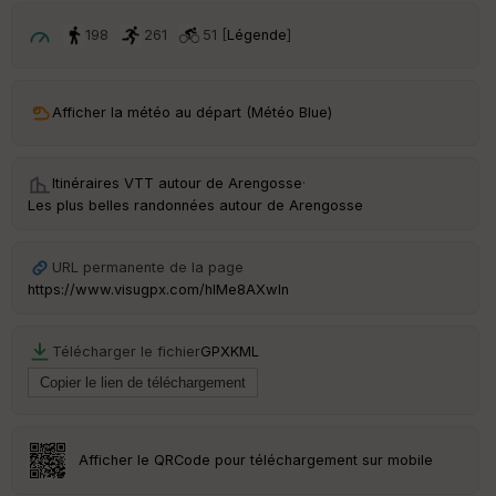
198
261
51 [
Légende
]
C
ou
le
ur
Afficher la météo au départ (Météo Blue)
Itinéraires VTT autour de
Arengosse
·
Les plus belles randonnées autour de Arengosse
Ep
ai
ss
eu
URL permanente de la page
r
https://www.visugpx.com/hIMe8AXwIn
Tr
Télécharger le fichier
GPX
KML
an
sp
ar
en
ce
Afficher le QRCode pour téléchargement sur mobile