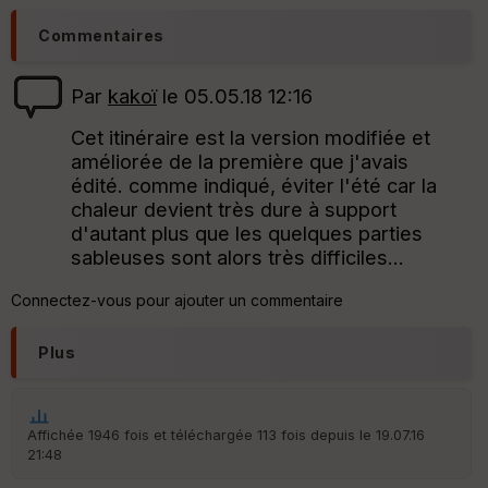
C
Commentaires
o
u
v
Par
kakoï
le 05.05.18 12:16
er
tu
Cet itinéraire est la version modifiée et
re
améliorée de la première que j'avais
IG
N
édité. comme indiqué, éviter l'été car la
chaleur devient très dure à support
Aff
d'autant plus que les quelques parties
ic
sableuses sont alors très difficiles...
he
r
d
Connectez-vous pour ajouter un commentaire
é
p
ar
Plus
t
ar
ri
Affichée 1946 fois et téléchargée 113 fois depuis le 19.07.16
v
21:48
é
e