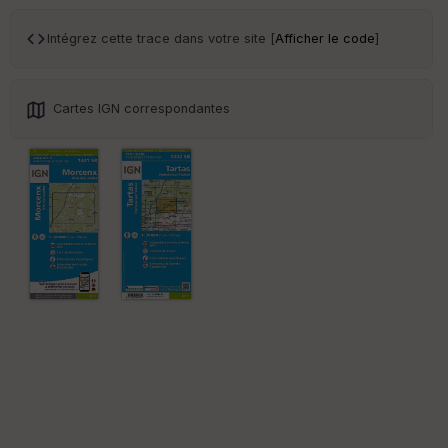
Po
int
illé
Intégrez cette trace dans votre site [
Afficher le code
]
s
S
Cartes IGN correspondantes
e
n
s
St
re
et
Vi
e
w