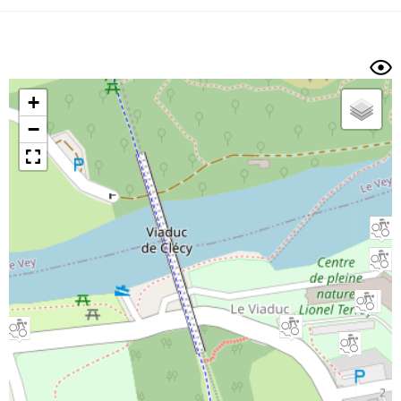
Dénivelé min/max
Auteur
Dossier
et
sous-dossiers
+
Trier par
−
Horodatage
Photos