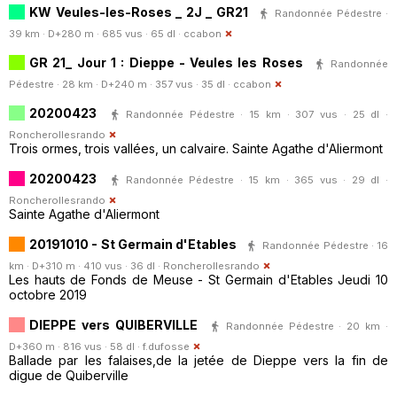
KW Veules-les-Roses _ 2J _ GR21
Randonnée Pédestre ·
39 km · D+280 m · 685 vus · 65 dl ·
ccabon
GR 21_ Jour 1 : Dieppe - Veules les Roses
Randonnée
Pédestre · 28 km · D+240 m · 357 vus · 35 dl ·
ccabon
20200423
Randonnée Pédestre · 15 km · 307 vus · 25 dl ·
Roncherollesrando
Trois ormes, trois vallées, un calvaire. Sainte Agathe d'Aliermont
20200423
Randonnée Pédestre · 15 km · 365 vus · 29 dl ·
Roncherollesrando
Sainte Agathe d'Aliermont
20191010 - St Germain d'Etables
Randonnée Pédestre · 16
km · D+310 m · 410 vus · 36 dl ·
Roncherollesrando
Les hauts de Fonds de Meuse - St Germain d'Etables Jeudi 10
octobre 2019
DIEPPE vers QUIBERVILLE
Randonnée Pédestre · 20 km ·
D+360 m · 816 vus · 58 dl ·
f.dufosse
Ballade par les falaises,de la jetée de Dieppe vers la fin de
digue de Quiberville