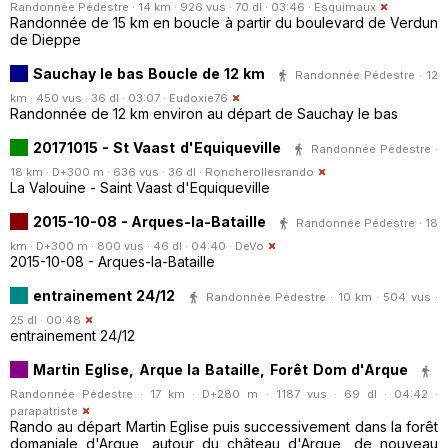
Randonnée Pédestre · 14 km · 926 vus · 70 dl · 03:46 ·
Esquimaux
Randonnée de 15 km en boucle à partir du boulevard de Verdun
de Dieppe
Sauchay le bas Boucle de 12 km
Randonnée Pédestre · 12
km · 450 vus · 36 dl · 03:07 ·
Eudoxie76
Randonnée de 12 km environ au départ de Sauchay le bas
20171015 - St Vaast d'Equiqueville
Randonnée Pédestre ·
18 km · D+300 m · 636 vus · 36 dl ·
Roncherollesrando
La Valouine - Saint Vaast d'Equiqueville
2015-10-08 - Arques-la-Bataille
Randonnée Pédestre · 18
km · D+300 m · 800 vus · 46 dl · 04:40 ·
DeVo
2015-10-08 - Arques-la-Bataille
entrainement 24/12
Randonnée Pédestre · 10 km · 504 vus ·
25 dl · 00:48
entrainement 24/12
Martin Eglise, Arque la Bataille, Forêt Dom d'Arque
Randonnée Pédestre · 17 km · D+280 m · 1187 vus · 69 dl · 04:42 ·
parapatriste
Rando au départ Martin Eglise puis successivement dans la forêt
domaniale d'Arque, autour du château d'Arque, de nouveau