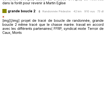
dans la forêt pour revenir à Martin Eglise
grande boucle 2
Randonnée Pédestre · 42 km · 910 vus · 73 dl
[img][/img] projet de tracé de boucle de randonnée, grande
boucle 2 même tracé que le chasse marée. travail en accord
avec les différents partenaires( FFRP, syndicat mixte Terroir de
Caux, Monts