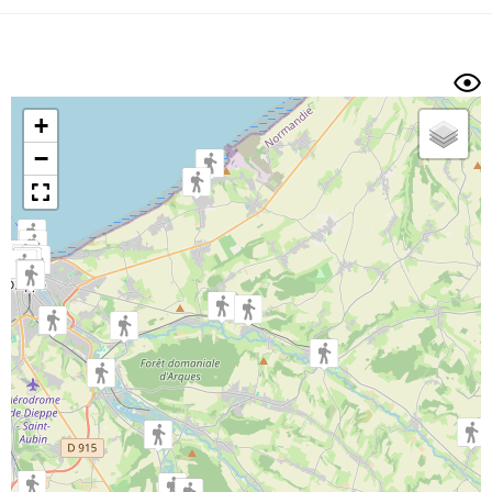
Dénivelé min/max
Auteur
Dossier
et
sous-dossiers
+
Trier par
−
Horodatage
Photos