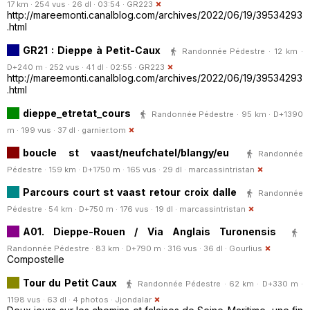
17 km · 254 vus · 26 dl · 03:54 ·
GR223
http://mareemonti.canalblog.com/archives/2022/06/19/39534293
.html
GR21 : Dieppe à Petit-Caux
Randonnée Pédestre · 12 km ·
D+240 m · 252 vus · 41 dl · 02:55 ·
GR223
http://mareemonti.canalblog.com/archives/2022/06/19/39534293
.html
dieppe_etretat_cours
Randonnée Pédestre · 95 km · D+1390
m · 199 vus · 37 dl ·
garnier.tom
boucle st vaast/neufchatel/blangy/eu
Randonnée
Pédestre · 159 km · D+1750 m · 165 vus · 29 dl ·
marcassintristan
Parcours court st vaast retour croix dalle
Randonnée
Pédestre · 54 km · D+750 m · 176 vus · 19 dl ·
marcassintristan
A01. Dieppe-Rouen / Via Anglais Turonensis
Randonnée Pédestre · 83 km · D+790 m · 316 vus · 36 dl ·
Gourlius
Compostelle
Tour du Petit Caux
Randonnée Pédestre · 62 km · D+330 m ·
1198 vus · 63 dl · 4 photos ·
Jjondalar