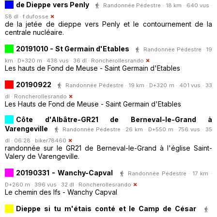
de Dieppe vers Penly
Randonnée Pédestre · 18 km · 640 vus ·
58 dl ·
f.dufosse
de la jetée de dieppe vers Penly et le contournement de la
centrale nucléaire.
20191010 - St Germain d'Etables
Randonnée Pédestre · 19
km · D+320 m · 438 vus · 36 dl ·
Roncherollesrando
Les hauts de Fond de Meuse - Saint Germain d'Etables
20190922
Randonnée Pédestre · 19 km · D+320 m · 401 vus · 33
dl ·
Roncherollesrando
Les Hauts de Fond de Meuse - Saint Germain d'Etables
Côte d'Albâtre-GR21 de Berneval-le-Grand à
Varengeville
Randonnée Pédestre · 26 km · D+550 m · 756 vus · 35
dl · 06:28 ·
biker78460
randonnée sur le GR21 de Berneval-le-Grand à l'église Saint-
Valery de Varengeville.
20190331 - Wanchy-Capval
Randonnée Pédestre · 17 km ·
D+260 m · 396 vus · 32 dl ·
Roncherollesrando
Le chemin des Ifs - Wanchy Capval
Dieppe si tu m'étais conté et le Camp de César