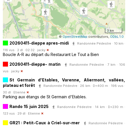
3 km
©
OpenStreetMap
contributors,
ODbL 1.0
20260411-dieppe apres-midi
Randonnée Pédestre · 10 km ·
116 vus · 2 dl · 02:32 ·
jacky
Boucle A-R au départ du Restaurant Le Tout a Bien
20260411-dieppe- matin
Randonnée Pédestre · 7 km · 106
vus ·
jacky
St Germain d'Etables, Varenne, Aliermont, vallées,
plateau et forêt
Randonnée Pédestre · 26 km · D+400 m · 198 vus ·
30 dl ·
Etienne
Parking aux étangs de St Germain d'Etables.
Rando 15 juin 2025
Randonnée Pédestre · 14 km · D+230 m ·
123 vus · 29 dl ·
Etienne
GR21 : Petit-Caux à Criel-sur-mer
Randonnée Pédestre ·