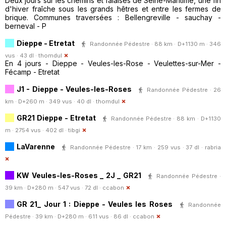
Deux jours sur les chemins et falaises de Seine-Maritime, une fin
d'hiver fraîche sous les grands hêtres et entre les fermes de
brique. Communes traversées : Bellengreville - sauchay -
berneval - P
Dieppe - Etretat
Randonnée Pédestre · 88 km · D+1130 m · 346
vus · 43 dl ·
thomdul
En 4 jours - Dieppe - Veules-les-Rose - Veulettes-sur-Mer -
Fécamp - Etretat
J1 - Dieppe - Veules-les-Roses
Randonnée Pédestre · 26
km · D+260 m · 349 vus · 40 dl ·
thomdul
GR21 Dieppe - Etretat
Randonnée Pédestre · 88 km · D+1130
m · 2754 vus · 402 dl ·
tibgi
LaVarenne
Randonnée Pédestre · 17 km · 259 vus · 37 dl ·
rabria
KW Veules-les-Roses _ 2J _ GR21
Randonnée Pédestre ·
39 km · D+280 m · 547 vus · 72 dl ·
ccabon
GR 21_ Jour 1 : Dieppe - Veules les Roses
Randonnée
Pédestre · 39 km · D+280 m · 611 vus · 86 dl ·
ccabon