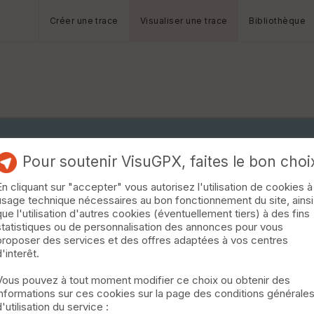
Créer une trace
Visualiser une trace
Bibliothèque
Pour soutenir VisuGPX, faites le bon choi
En cliquant sur "accepter" vous autorisez l'utilisation de cookies à
usage technique nécessaires au bon fonctionnement du site, ainsi
que l'utilisation d'autres cookies (éventuellement tiers) à des fins
statistiques ou de personnalisation des annonces pour vous
proposer des services et des offres adaptées à vos centres
d'interêt.
Vous pouvez à tout moment modifier ce choix ou obtenir des
informations sur ces cookies sur la page des conditions générale
d'utilisation du service :