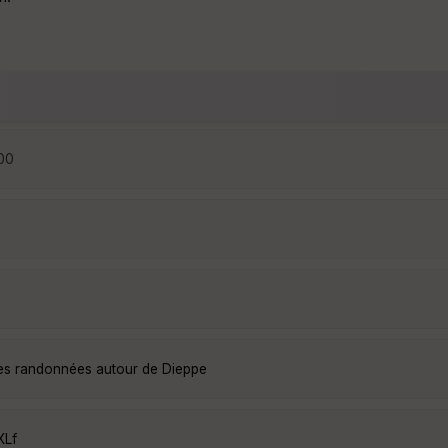
:00
les randonnées autour de Dieppe
XLf