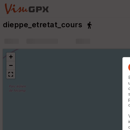
dieppe_etretat_cours
+
m
+
−