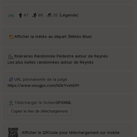
p
ar
t
47
86
35 [
Légende
]
ar
ri
v
Afficher la météo au départ (Météo Blue)
é
e
Itinéraires Randonnée Pédestre autour de
Reynès
·
C
Les plus belles randonnées autour de Reynès
ou
le
ur
URL permanente de la page
https://www.visugpx.com/hDkYvvhDPr
Télécharger le fichier
GPX
KML
Ep
ai
ss
eu
r
Afficher le QRCode pour téléchargement sur mobile