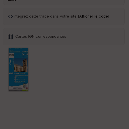
Tr
an
sp
Intégrez cette trace dans votre site [
Afficher le code
]
ar
en
ce
Cartes IGN correspondantes
Po
int
illé
s
S
e
n
s
St
re
et
Vi
e