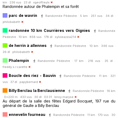
km · 236 vus · 23 dl ·
xgeoffreylx
Randonnée autour de Phalempin et sa forêt
parc de wavrin
Randonnée Pédestre · 5 km · 251 vus · 34 dl ·
philobabeth
randonnée 10 km Courrières vers Oignies
Randonnée
Pédestre · 10 km · 858 vus · 178 dl ·
sylvieazzia214
de herrin à allennes
Randonnée Pédestre · 10 km · 346 vus ·
26 dl ·
philobabeth
Phalempin
Randonnée Pédestre · 17 km · 218 vus · 35 dl ·
freddy.s.r.carette
Boucle des riez - Bauvin
Randonnée Pédestre · 11 km · 321
vus · 37 dl ·
papybernard
Billy Berclau la Berclausienne
Randonnée Pédestre · 16 km
· D+220 m · 433 vus · 30 dl · 03:31 ·
leroy.maryse
Au départ de la salle des fêtes Edgard Bocquet, 197 rue du
général de Gaulle a Billy Berclau
ennevelin fourneau
Randonnée Pédestre · 11 km · 170 vus · 30