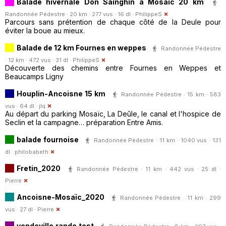
Balade hivernale Don Sainghin à Mosaic 20 km
Randonnée Pédestre · 20 km · 277 vus · 16 dl ·
PhilippeS
Parcours sans prétention de chaque côté de la Deule pour
éviter la boue au mieux.
Balade de 12 km Fournes en weppes
Randonnée Pédestre
· 12 km · 472 vus · 31 dl ·
PhilippeS
Découverte des chemins entre Fournes en Weppes et
Beaucamps Ligny
Houplin-Ancoisne 15 km
Randonnée Pédestre · 15 km · 583
vus · 64 dl ·
jlq
Au départ du parking Mosaïc, La Deûle, le canal et l'hospice de
Seclin et la campagne… préparation Entre Amis.
balade fournoise
Randonnée Pédestre · 11 km · 1040 vus · 131
dl ·
philobabeth
Fretin_2020
Randonnée Pédestre · 11 km · 442 vus · 25 dl ·
Pierre
Ancoisne-Mosaïc_2020
Randonnée Pédestre · 11 km · 299
vus · 27 dl ·
Pierre
vendeville rando test