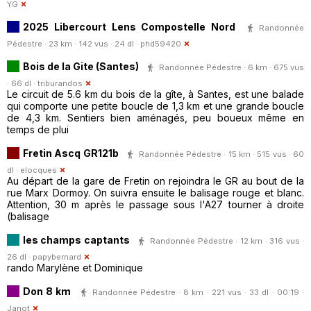
YG
2025 Libercourt Lens Compostelle Nord
Randonnée
Pédestre · 23 km · 142 vus · 24 dl ·
phd59420
Bois de la Gite (Santes)
Randonnée Pédestre · 6 km · 675 vus
· 66 dl ·
triburandos
Le circuit de 5.6 km du bois de la gîte, à Santes, est une balade
qui comporte une petite boucle de 1,3 km et une grande boucle
de 4,3 km. Sentiers bien aménagés, peu boueux même en
temps de plui
Fretin Ascq GR121b
Randonnée Pédestre · 15 km · 515 vus · 60
dl ·
elocques
Au départ de la gare de Fretin on rejoindra le GR au bout de la
rue Marx Dormoy. On suivra ensuite le balisage rouge et blanc.
Attention, 30 m après le passage sous l'A27 tourner à droite
(balisage
les champs captants
Randonnée Pédestre · 12 km · 316 vus ·
26 dl ·
papybernard
rando Marylène et Dominique
Don 8 km
Randonnée Pédestre · 8 km · 221 vus · 33 dl · 00:19 ·
Janot