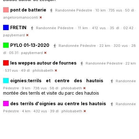
pont de batterie
Randonnée Pédestre · 10 km · 735 vus · 50 dl ·
angeloromanoconti
FRETIN
Randonnée Pédestre · 11 km · 412 vus · 35 dl · 02:42 ·
papybernard
PYLO 01-13-2020
Randonnée Pédestre · 22 km · 320 vus · 28
dl · 05:31 ·
papybernard
les weppes autour de fournes
Randonnée Pédestre · 22 km
· 531 vus · 49 dl ·
philobabeth
oignies:terrils et centre des hautois
Randonnée
Pédestre · 9 km · 738 vus · 58 dl ·
philobabeth
montée des terrils et visite du parc des hautois
des terrils d'oignies au centre les hautois
Randonnée
Pédestre · 4 km · 432 vus · 39 dl ·
philobabeth