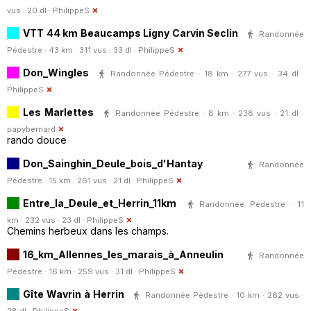
vus · 20 dl ·
PhilippeS
VTT 44 km Beaucamps Ligny Carvin Seclin
Randonnée
Pédestre · 43 km · 311 vus · 33 dl ·
PhilippeS
Don_Wingles
Randonnée Pédestre · 18 km · 277 vus · 34 dl ·
PhilippeS
Les Marlettes
Randonnée Pédestre · 8 km · 238 vus · 21 dl ·
papybernard
rando douce
Don_Sainghin_Deule_bois_d'Hantay
Randonnée
Pédestre · 15 km · 261 vus · 21 dl ·
PhilippeS
Entre_la_Deule_et_Herrin_11km
Randonnée Pédestre · 11
km · 232 vus · 23 dl ·
PhilippeS
Chemins herbeux dans les champs.
16_km_Allennes_les_marais_à_Anneulin
Randonnée
Pédestre · 16 km · 259 vus · 31 dl ·
PhilippeS
Gîte Wavrin à Herrin
Randonnée Pédestre · 10 km · 262 vus ·
28 dl ·
PhilippeS