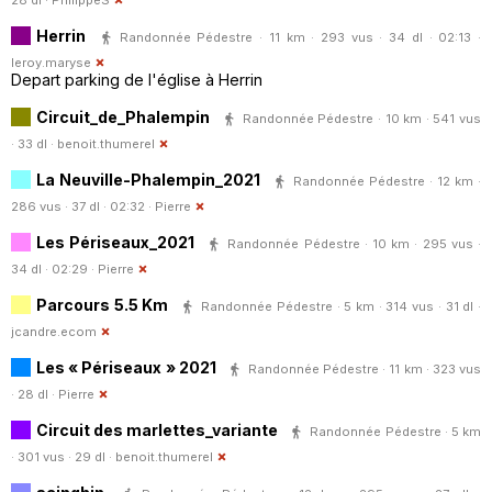
Herrin
Randonnée Pédestre · 11 km · 293 vus · 34 dl · 02:13 ·
leroy.maryse
Depart parking de l'église à Herrin
Circuit_de_Phalempin
Randonnée Pédestre · 10 km · 541 vus
· 33 dl ·
benoit.thumerel
La Neuville-Phalempin_2021
Randonnée Pédestre · 12 km ·
286 vus · 37 dl · 02:32 ·
Pierre
Les Périseaux_2021
Randonnée Pédestre · 10 km · 295 vus ·
34 dl · 02:29 ·
Pierre
Parcours 5.5 Km
Randonnée Pédestre · 5 km · 314 vus · 31 dl ·
jcandre.ecom
Les « Périseaux » 2021
Randonnée Pédestre · 11 km · 323 vus
· 28 dl ·
Pierre
Circuit des marlettes_variante
Randonnée Pédestre · 5 km
· 301 vus · 29 dl ·
benoit.thumerel