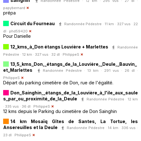
sainghin
Randonnée Pédestre · 12 km · 295 vus · 27 dl ·
papybernard
prépa
Circuit du Fourneau
Randonnée Pédestre · 11 km · 327 vus · 22
dl ·
phd59420
Pour Danielle
12_kms_à_Don étangs Louvière + Marlettes
Randonnée
Pédestre · 12 km · 327 vus · 32 dl ·
PhilippeS
13,5_kms_Don,_étangs_de_la_Louvière,_Deule,_Bauvin_
et_Marlettes
Randonnée Pédestre · 13 km · 291 vus · 26 dl ·
PhilippeS
Départ du parking cimetière de Don, rue de l'égalité.
Don_Sainghin,_étangs_de_la_Louvière_à_l'ile_aux_saule
s_par_ou_proximité_de_la_Deule
Randonnée Pédestre · 12 km
· 335 vus · 36 dl ·
PhilippeS
12 kms depuis le Parking du cimetière de Don Sainghin
14 km Mosaïq Gîtes de Santes, La Tortue, les
Ansereuilles et la Deule
Randonnée Pédestre · 14 km · 336 vus ·
23 dl ·
PhilippeS