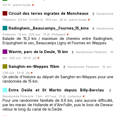
00:12 ·
pierre.hucke
Circuit des terres ingrates de Moncheaux
Randonnée
Pédestre · 24 km · D+560 m · 354 vus · 28 dl ·
pierre.hucke
Radinghem,_Beaucamps,_Fournes_15_kms
Randonnée
Pédestre · 15 km · 635 vus · 73 dl ·
PhilippeS
Balade de 15,3 km / maximum de chemins entre Radinghem,
Erquinghem le sec, Beaucamps Ligny et Fournes en Weppes.
Wavrin, parc de la Deule, 15 km
Randonnée Pédestre · 16
km · 452 vus · 39 dl ·
jlq
Sainghin-en-Weppes 15km
Randonnée Pédestre · 15 km ·
236 vus · 34 dl ·
jlq
Un siècle d'histoire au départ de Sainghin-en-Weppes pour une
randonnée de 15 km.
Entre Deûle et St Martin depuis Billy-Berclau
Randonnée Pédestre · 7 km · 407 vus · 31 dl ·
corlevour
Pour une randonnée familiale de 6.6 km, sans aucune difficulté,
par les marais de Hollande et d'Ann?ullin, puis le bois de Deseur.
retour le long du canal de la Deûle.