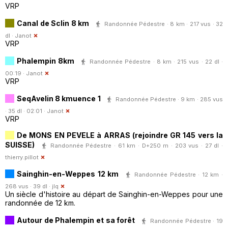
VRP
Canal de Sclin 8 km
Randonnée Pédestre · 8 km · 217 vus · 32
dl ·
Janot
VRP
Phalempin 8km
Randonnée Pédestre · 8 km · 215 vus · 22 dl ·
00:19 ·
Janot
VRP
SeqAvelin 8 kmuence 1
Randonnée Pédestre · 9 km · 285 vus
· 35 dl · 02:01 ·
Janot
VRP
De MONS EN PEVELE à ARRAS (rejoindre GR 145 vers la
SUISSE)
Randonnée Pédestre · 61 km · D+250 m · 203 vus · 27 dl ·
thierry.pillot
Sainghin-en-Weppes 12 km
Randonnée Pédestre · 12 km ·
268 vus · 39 dl ·
jlq
Un siècle d'histoire au départ de Sainghin-en-Weppes pour une
randonnée de 12 km.
Autour de Phalempin et sa forêt
Randonnée Pédestre · 19