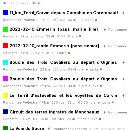
dl ·
pascal.laurent66
11_km_Terril_Carvin depuis Camphin en Carembault
Randonnée Pédestre · 10 km · 250 vus · 33 dl ·
PhilippeS
2022-02-10_Emmerin [pass mairie lille]
Randonnée
Pédestre · 7 km · 238 vus · 32 dl · 01:34 ·
Pierre
2022-02-10_rando Emmerin [pass sénior]
Randonnée
Pédestre · 7 km · 220 vus · 39 dl ·
Pierre
Boucle des Trois Cavaliers au départ d'Oignies
Randonnée Pédestre · 22 km · 525 vus · 93 dl ·
pierre.hucke
Boucle des Trois Cavaliers au départ d'Oignies
Randonnée Pédestre · 22 km · 270 vus · 33 dl ·
pierre.hucke
Le Terril d'Estevelles et les voyettes de Carvin
Randonnée Pédestre · 17 km · 330 vus · 39 dl · 00:36 ·
pierre.hucke
Circuit des terres ingrates de Moncheaux
Randonnée
Pédestre · 24 km · D+560 m · 389 vus · 26 dl ·
pierre.hucke
La Voie du Sucre
Randonnée Pédestre · 11 km · 328 vus · 36 dl ·