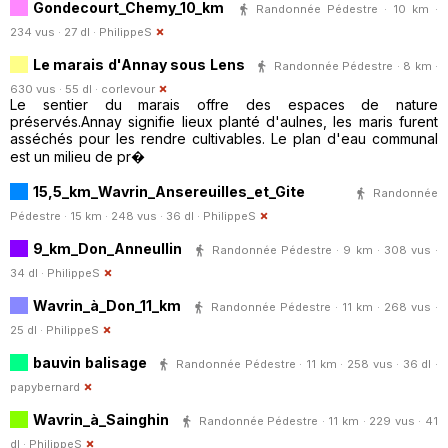
Gondecourt_Chemy_10_km
Randonnée Pédestre · 10 km ·
234 vus · 27 dl ·
PhilippeS
Le marais d'Annay sous Lens
Randonnée Pédestre · 8 km ·
630 vus · 55 dl ·
corlevour
Le sentier du marais offre des espaces de nature
préservés.Annay signifie lieux planté d'aulnes, les maris furent
asséchés pour les rendre cultivables. Le plan d'eau communal
est un milieu de pr�
15,5_km_Wavrin_Ansereuilles_et_Gite
Randonnée
Pédestre · 15 km · 248 vus · 36 dl ·
PhilippeS
9_km_Don_Anneullin
Randonnée Pédestre · 9 km · 308 vus ·
34 dl ·
PhilippeS
Wavrin_à_Don_11_km
Randonnée Pédestre · 11 km · 268 vus ·
25 dl ·
PhilippeS
bauvin balisage
Randonnée Pédestre · 11 km · 258 vus · 36 dl ·
papybernard
Wavrin_à_Sainghin
Randonnée Pédestre · 11 km · 229 vus · 41
dl ·
PhilippeS