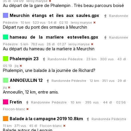
35 dl · 04:09 ·
leroy.maryse
Au départ de la gare de Phalempin . Très beau parcours boisé
Meurchin étangs et iles aux saules.gpx
Randonnée
Pédestre · 10 km · 523 vus · 54 dl · 02:10 ·
leroy.maryse
Départ rue du pont des ormaies à Meurchin
hameau de la marliere estevelles.gpx
Randonnée
Pédestre · 5 km · 763 vus · 28 dl · 01:27 ·
leroy.maryse
Au départ du hameau de la marliere à Meurchin
Phalempin 23
Randonnée Pédestre · 23 km · 300 vus · 43 dl ·
05:19 ·
jlq
Phalempin, une balade à la journée de Richard?
ANNOEULLIN 12
Randonnée Pédestre · 12 km · 351 vus · 29 dl ·
jlq
Annoeullin, 12 km, entre amis.
Fretin
Randonnée Pédestre · 10 km · 395 vus · 44 dl · 02:56 ·
Flocon-blanc
Balade à la campagne 2019 10.8km
Randonnée Pédestre ·
11 km · 371 vus · 45 dl ·
Flocon-blanc
Balade autour de Lesquin