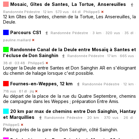
Mosaic, Gîtes de Santes, La Tortue, Ansereuilles
Randonnée Pédestre · 12 km · 573 vus · 44 dl ·
PhilippeS
12 km Gîtes de Santes, chemin de la Tortue, Les Ansereuilles, la
Deule.
Parcours CS1
Randonnée Pédestre · 3 km · 320 vus · 35 dl ·
pauline.maillard
Randonnée Canal de la Deule entre Mosaïq à Santes et
l'écluse de Don Sainghin
Randonnée Pédestre · 17 km · 665 vus ·
38 dl · 03:48 ·
PhilippeS
Longer la Deule entre Santes et Don Sainghin AR en s'éloignant
du chemin de halage lorsque c'est possible.
Fournes-en-Weppes, 12 km
Randonnée Pédestre · 12 km ·
718 vus · 81 dl ·
jlq
Au départ de la place de la rue du Quatre Septembre, chemins
de campagne dans les Weppes ; préparation Entre Amis.
20 km par max de chemins entre Don Sainghin, Hantay
et Marquillies
Randonnée Pédestre · 20 km · 370 vus · 26 dl ·
PhilippeS
Parking près de la gare de Don Sainghin, côté Sainghin.