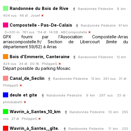
Randonnée du Bois de Rive
Randonnée Pédestre · 8 km ·
404 vus · 46 dl ·
Josef
Compostelle - Pas-De-Calais
Randonnée Pédestre · 61 km
· D+320 m · 761 vus · 114 dl · 14:08 ·
ABCompostelle
GPX fourni par l'Association Compostelle-Arras
arrascompostelle.fr/ Section de Libercourt (limite du
département 59/62) à Arras
Bois d'Emmerin, Canteraine
Randonnée Pédestre · 12 km ·
424 vus · 34 dl · 00:18 ·
PhilippeS
Départ possible du parking Mosaic
Canal_de_Seclin
Randonnée Pédestre · 12 km · 261 vus · 31 dl ·
PhilippeS
deule et gite
Randonnée Pédestre · 9 km · 297 vus · 33 dl ·
philobabeth
Wavrin_à_Santes_10_km
Randonnée Pédestre · 10 km · 255
vus · 27 dl ·
PhilippeS
Wavrin_à_Santes,_gîte.
Randonnée Pédestre · 11 km · 225