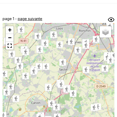
Dénivelé min/max
Auteur
Dossier
et
page 1 -
page suivante
sous-dossiers
+
Trier par
−
Horodatage
Photos