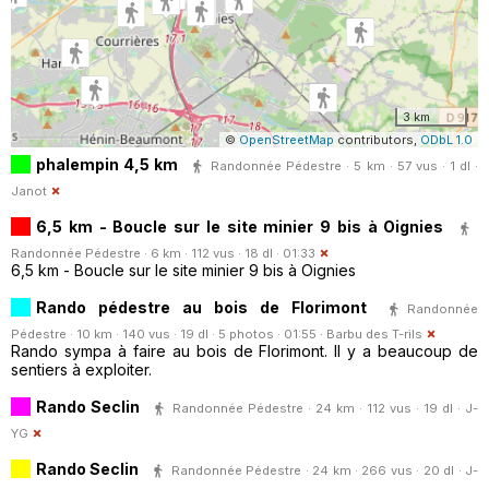
3 km
©
OpenStreetMap
contributors,
ODbL 1.0
phalempin 4,5 km
Randonnée Pédestre · 5 km · 57 vus · 1 dl ·
Janot
6,5 km - Boucle sur le site minier 9 bis à Oignies
Randonnée Pédestre · 6 km · 112 vus · 18 dl · 01:33
6,5 km - Boucle sur le site minier 9 bis à Oignies
Rando pédestre au bois de Florimont
Randonnée
Pédestre · 10 km · 140 vus · 19 dl · 5 photos · 01:55 ·
Barbu des T-rils
Rando sympa à faire au bois de Florimont. Il y a beaucoup de
sentiers à exploiter.
Rando Seclin
Randonnée Pédestre · 24 km · 112 vus · 19 dl ·
J-
YG
Rando Seclin
Randonnée Pédestre · 24 km · 266 vus · 20 dl ·
J-