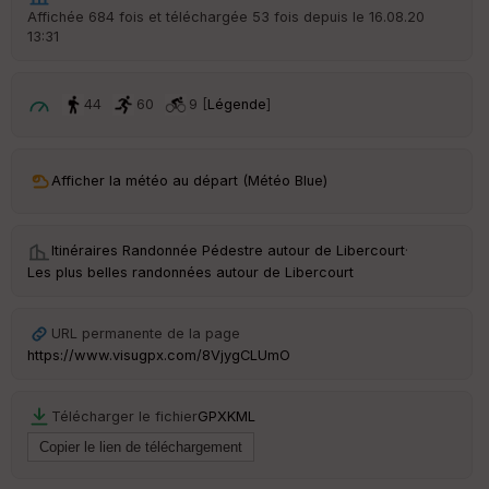
r
Affichée 684 fois et téléchargée 53 fois depuis le 16.08.20
d
13:31
é
p
ar
t
44
60
9 [
Légende
]
ar
ri
v
Afficher la météo au départ (Météo Blue)
é
e
Itinéraires Randonnée Pédestre autour de
Libercourt
·
C
Les plus belles randonnées autour de Libercourt
ou
le
ur
URL permanente de la page
https://www.visugpx.com/8VjygCLUmO
Télécharger le fichier
GPX
KML
Ep
ai
ss
eu