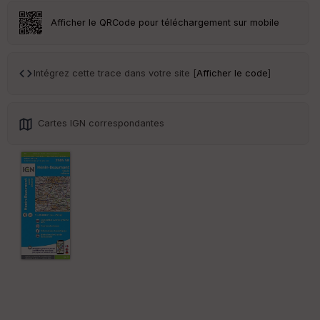
r
Afficher le QRCode pour téléchargement sur mobile
Tr
an
sp
Intégrez cette trace dans votre site [
Afficher le code
]
ar
en
ce
Cartes IGN correspondantes
Po
int
illé
s
S
e
n
s
St
re