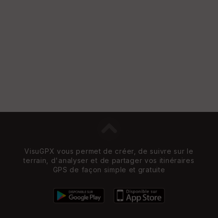
et
Vi
e
w
VisuGPX vous permet de créer, de suivre sur le
terrain, d'analyser et de partager vos itinéraires
GPS de façon simple et gratuite