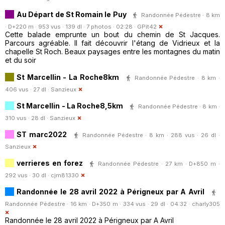
Au Départ de St Romain le Puy
Randonnée Pédestre · 8 km
· D+220 m · 953 vus · 139 dl · 7 photos · 02:28 ·
GPit42
Cette balade emprunte un bout du chemin de St Jacques.
Parcours agréable. Il fait découvrir l'étang de Vidrieux et la
chapelle St Roch. Beaux paysages entre les montagnes du matin
et du soir
St Marcellin - La Roche8km
Randonnée Pédestre · 8 km ·
406 vus · 27 dl ·
Sanzieux
St Marcellin - La Roche8,5km
Randonnée Pédestre · 8 km ·
310 vus · 28 dl ·
Sanzieux
ST marc2022
Randonnée Pédestre · 8 km · 288 vus · 26 dl ·
Sanzieux
verrieres en forez
Randonnée Pédestre · 27 km · D+850 m ·
292 vus · 30 dl ·
cjm81330
Randonnée le 28 avril 2022 à Périgneux par A Avril
Randonnée Pédestre · 16 km · D+350 m · 334 vus · 29 dl · 04:32 ·
charly305
Randonnée le 28 avril 2022 à Périgneux par A Avril