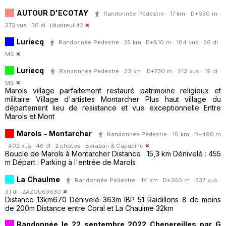
AUTOUR D'ECOTAY
Randonnée Pédestre · 17 km · D+650 m ·
373 vus · 30 dl ·
jldubreuil42
Luriecq
Randonnée Pédestre · 25 km · D+810 m · 184 vus · 26 dl ·
MS
Luriecq
Randonnée Pédestre · 23 km · D+730 m · 213 vus · 19 dl ·
MS
Marols village parfaitement restauré patrimoine religieux et
militaire Village d'artistes Montarcher Plus haut village du
département lieu de resistance et vue exceptionnelle Entre
Marols et Mont
Marols - Montarcher
Randonnée Pédestre · 16 km · D+490 m
· 402 vus · 46 dl · 2 photos ·
Baraban & Capucine
Boucle de Marols à Montarcher Distance : 15,3 km Dénivelé : 455
m Départ : Parking à l'entrée de Marols
La Chaulme
Randonnée Pédestre · 14 km · D+360 m · 337 vus ·
31 dl ·
ZAZOU63630
Distance 13km670 Dénivelé 363m IBP 51 Raidillons 8 de moins
de 200m Distance entre Coral et La Chaulme 32km
Randonnée le 22 septembre 2022 Chenereilles par G