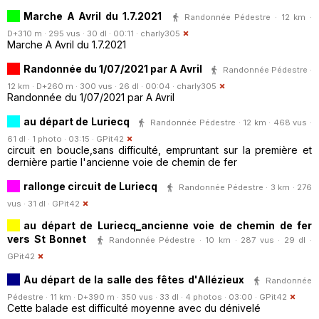
Marche A Avril du 1.7.2021
Randonnée Pédestre · 12 km ·
D+310 m · 295 vus · 30 dl · 00:11 ·
charly305
Marche A Avril du 1.7.2021
Randonnée du 1/07/2021 par A Avril
Randonnée Pédestre ·
12 km · D+260 m · 300 vus · 26 dl · 00:04 ·
charly305
Randonnée du 1/07/2021 par A Avril
au départ de Luriecq
Randonnée Pédestre · 12 km · 468 vus ·
61 dl · 1 photo · 03:15 ·
GPit42
circuit en boucle,sans difficulté, empruntant sur la première et
dernière partie l'ancienne voie de chemin de fer
rallonge circuit de Luriecq
Randonnée Pédestre · 3 km · 276
vus · 31 dl ·
GPit42
au départ de Luriecq_ancienne voie de chemin de fer
vers St Bonnet
Randonnée Pédestre · 10 km · 287 vus · 29 dl ·
GPit42
Au départ de la salle des fêtes d'Allézieux
Randonnée
Pédestre · 11 km · D+390 m · 350 vus · 33 dl · 4 photos · 03:00 ·
GPit42
Cette balade est difficulté moyenne avec du dénivelé