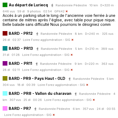
Au départ de Luriecq
Randonnée Pédestre · 10 km · D+320 m ·
646 vus · 59 dl · 9 photos · 02:54 ·
GPit42
Accès à un parking situé le long de l'ancienne voie ferrée à une
centaine de mètres après l'église, avec table pour pique nique.
Belle balade sans difficulté Nous pourrions le désigniez comm
BARD - PR12
Randonnée Pédestre · 8 km · D+240 m · 325 vus ·
26 dl · 02:37 ·
Loire Forez agglomération - SIG
BARD - PR13
Randonnée Pédestre · 5 km · D+210 m · 389 vus ·
31 dl · 01:28 ·
Loire Forez agglomération - SIG
BARD - PR11
Randonnée Pédestre · 9 km · D+220 m · 363 vus ·
28 dl · 02:11 ·
Loire Forez agglomération - SIG
BARD - PR9 - Pays Haut - OLD
Randonnée Pédestre · 5 km ·
304 vus · 18 dl · 00:39 ·
Loire Forez agglomération - SIG
BARD - PR8 - Vallon du charavan
Randonnée Pédestre · 4
km · 307 vus · 25 dl · 00:26 ·
Loire Forez agglomération - SIG
BARD - PR7
Randonnée Pédestre · 6 km · 357 vus · 24 dl · 00:55
·
Loire Forez agglomération - SIG