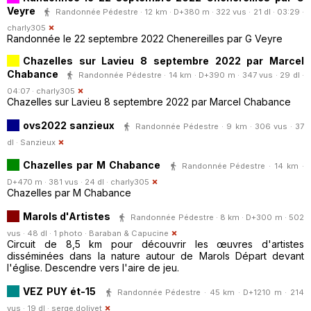
Veyre
Randonnée Pédestre · 12 km · D+380 m · 322 vus · 21 dl · 03:29 ·
charly305
Randonnée le 22 septembre 2022 Chenereilles par G Veyre
Chazelles sur Lavieu 8 septembre 2022 par Marcel
Chabance
Randonnée Pédestre · 14 km · D+390 m · 347 vus · 29 dl ·
04:07 ·
charly305
Chazelles sur Lavieu 8 septembre 2022 par Marcel Chabance
ovs2022 sanzieux
Randonnée Pédestre · 9 km · 306 vus · 37
dl ·
Sanzieux
Chazelles par M Chabance
Randonnée Pédestre · 14 km ·
D+470 m · 381 vus · 24 dl ·
charly305
Chazelles par M Chabance
Marols d'Artistes
Randonnée Pédestre · 8 km · D+300 m · 502
vus · 48 dl · 1 photo ·
Baraban & Capucine
Circuit de 8,5 km pour découvrir les œuvres d'artistes
disséminées dans la nature autour de Marols Départ devant
l'église. Descendre vers l'aire de jeu.
VEZ PUY ét-15
Randonnée Pédestre · 45 km · D+1210 m · 214
vus · 19 dl ·
serge.dolivet