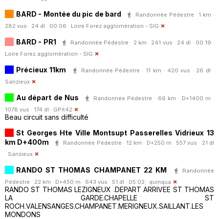
BARD - Montée du pic de bard
Randonnée Pédestre · 1 km ·
282 vus · 24 dl · 00:06 ·
Loire Forez agglomération - SIG
BARD - PR1
Randonnée Pédestre · 2 km · 241 vus · 24 dl · 00:19 ·
Loire Forez agglomération - SIG
Précieux 11km
Randonnée Pédestre · 11 km · 420 vus · 26 dl ·
Sanzieux
Au départ de Nus
Randonnée Pédestre · 66 km · D+1400 m ·
1078 vus · 174 dl ·
GPit42
Beau circuit sans difficulté
St Georges Hte Ville Montsupt Passerelles Vidrieux 13
km D+400m
Randonnée Pédestre · 12 km · D+250 m · 557 vus · 21 dl
·
Sanzieux
RANDO ST THOMAS CHAMPANET 22 KM
Randonnée
Pédestre · 22 km · D+450 m · 643 vus · 51 dl · 05:02 ·
quinqua
RANDO ST THOMAS LEZIGNEUX .DEPART ARRIVEE ST THOMAS
LA GARDE.CHAPELLE ST
ROCH.VALENSANGES.CHAMPANET.MERIGNEUX.SAILLANT.LES
MONDONS