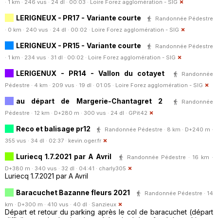
· 1 km · 246 vus · 24 dl · 00:03 ·
Loire Forez agglomération - SIG
LERIGNEUX - PR17 - Variante courte
Randonnée Pédestre
· 0 km · 240 vus · 24 dl · 00:02 ·
Loire Forez agglomération - SIG
LERIGNEUX - PR15 - Variante courte
Randonnée Pédestre
· 1 km · 234 vus · 31 dl · 00:02 ·
Loire Forez agglomération - SIG
LERIGENUX - PR14 - Vallon du cotayet
Randonnée
Pédestre · 4 km · 209 vus · 19 dl · 01:05 ·
Loire Forez agglomération - SIG
au départ de Margerie-Chantagret 2
Randonnée
Pédestre · 12 km · D+280 m · 300 vus · 24 dl ·
GPit42
Reco et balisage pr12
Randonnée Pédestre · 8 km · D+240 m ·
355 vus · 34 dl · 02:37 ·
kevin.oger.fr
Luriecq 1.7.2021 par A Avril
Randonnée Pédestre · 16 km ·
D+380 m · 340 vus · 32 dl · 04:41 ·
charly305
Luriecq 1.7.2021 par A Avril
Baracuchet Bazanne fleurs 2021
Randonnée Pédestre · 14
km · D+300 m · 410 vus · 40 dl ·
Sanzieux
Départ et retour du parking après le col de baracuchet (départ