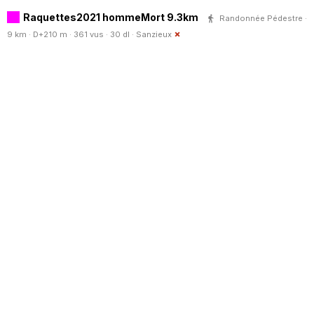
Raquettes2021 hommeMort 9.3km
Randonnée Pédestre ·
9 km · D+210 m · 361 vus · 30 dl ·
Sanzieux