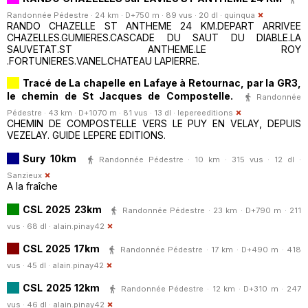
Randonnée Pédestre · 24 km · D+750 m · 89 vus · 20 dl ·
quinqua
RANDO CHAZELLE ST ANTHEME 24 KM.DEPART ARRIVEE
CHAZELLES.GUMIERES.CASCADE DU SAUT DU DIABLE.LA
SAUVETAT.ST ANTHEME.LE ROY
.FORTUNIERES.VANEL.CHATEAU LAPIERRE.
Tracé de La chapelle en Lafaye à Retournac, par la GR3,
le chemin de St Jacques de Compostelle.
Randonnée
Pédestre · 43 km · D+1070 m · 81 vus · 13 dl ·
lepereeditions
CHEMIN DE COMPOSTELLE VERS LE PUY EN VELAY, DEPUIS
VEZELAY. GUIDE LEPERE EDITIONS.
Sury 10km
Randonnée Pédestre · 10 km · 315 vus · 12 dl ·
Sanzieux
A la fraîche
CSL 2025 23km
Randonnée Pédestre · 23 km · D+790 m · 211
vus · 68 dl ·
alain.pinay42
CSL 2025 17km
Randonnée Pédestre · 17 km · D+490 m · 418
vus · 45 dl ·
alain.pinay42
CSL 2025 12km
Randonnée Pédestre · 12 km · D+310 m · 247
vus · 46 dl ·
alain.pinay42