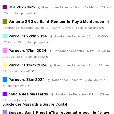
CSL 2025 9km
Randonnée Pédestre · 9 km · D+240 m · 259 vus
· 28 dl ·
alain.pinay42
Variante GR 3 de Saint-Romain-le-Puy à Montbrison
Randonnée Pédestre · 38 km · D+1160 m · 213 vus · 36 dl ·
jb.laczinski
Parcours 22km 2024
Randonnée Pédestre · 22 km · D+500 m
· 227 vus · 35 dl ·
alain.pinay42
Parcours 17km 2024
Randonnée Pédestre · 17 km · D+350 m ·
292 vus · 38 dl ·
alain.pinay42
Parcours 12km 2024
Randonnée Pédestre · 12 km · 341 vus ·
32 dl ·
alain.pinay42
Parcours 8km 2024
Randonnée Pédestre · 8 km · 322 vus · 29
dl ·
alain.pinay42
boucle des Massards
Randonnée Pédestre · 11 km · 271 vus ·
32 dl ·
jpmloire
Boucle des Massards à Sury le Comtal
Boisset Saint Priest n⁰1(à reconnaître pour le 15 avril