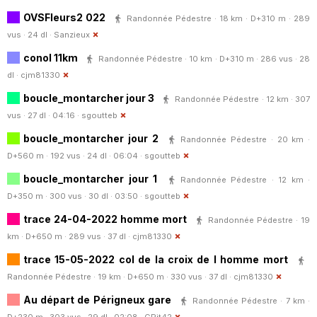
OVSFleurs2 022
Randonnée Pédestre · 18 km · D+310 m · 289
vus · 24 dl ·
Sanzieux
conol 11km
Randonnée Pédestre · 10 km · D+310 m · 286 vus · 28
dl ·
cjm81330
boucle_montarcher jour 3
Randonnée Pédestre · 12 km · 307
vus · 27 dl · 04:16 ·
sgoutteb
boucle_montarcher jour 2
Randonnée Pédestre · 20 km ·
D+560 m · 192 vus · 24 dl · 06:04 ·
sgoutteb
boucle_montarcher jour 1
Randonnée Pédestre · 12 km ·
D+350 m · 300 vus · 30 dl · 03:50 ·
sgoutteb
trace 24-04-2022 homme mort
Randonnée Pédestre · 19
km · D+650 m · 289 vus · 37 dl ·
cjm81330
trace 15-05-2022 col de la croix de l homme mort
Randonnée Pédestre · 19 km · D+650 m · 330 vus · 37 dl ·
cjm81330
Au départ de Périgneux gare
Randonnée Pédestre · 7 km ·
D+230 m · 303 vus · 29 dl · 02:08 ·
GPit42