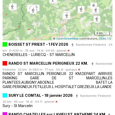
3 km
©
OpenStreetMap
contributors,
ODbL 1.0
BOISSET ST PRIEST - 1 FEV 2026
Randonnée Pédestre · 24
km · D+630 m · 78 vus · 14 dl · 04:56 ·
jplenet
CHENEREILLES - LURIECQ - ST MARCELLIN
RANDO ST MARCELLIN PERIGNEUX 22 KM.
Randonnée
Pédestre · 22 km · D+380 m · 77 vus · 20 dl ·
quinqua
RANDO ST MARCELLIN PERIGNEUX 22 KM.DEPART ARRIVEE
PARKING GARE DE ST MARCELLIN.LES
PLANTEES.AUBIGNY.ABOEN.LE BATET.LA
GARE.PERIGNEUX.FETILLEUX.L HOSPITALET.GREZIEUX.LA LANDE
SURY LE COMTAL - 18 janvier 2026
Randonnée Pédestre ·
20 km · 95 vus · 18 dl · 04:11 ·
jplenet
Sury - St Marcelin
RANDO CHAZELLES sur LAVIEU ST ANTHEME 24 KM