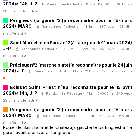
2024)à 14h; J-P
Randonnée Pédestre · 11 km · D+300 m · 301 vus ·
28 dl ·
marcferretti
Périgneux (la gare)n°2.(à reconnaître pour le 18-mars
2024) MARC
Randonnée Pédestre · 11 km · 567 vus · 28 dl ·
marcferretti
Saint Marcellin en Forez n°2(à faire pour le11 mars 2024)
J-P
Randonnée Pédestre · 12 km · D+220 m · 292 vus · 30 dl ·
marcferretti
Précieux n⁰2 (marche plate)(à reconnaître pour le 24 juin
2024) J-P
Randonnée Pédestre · 13 km · 258 vus · 27 dl ·
marcferretti
Boisset Saint Priest n⁰1(à reconnaître pour le 15 avril
2024)à 14h; J-P
Randonnée Pédestre · 11 km · D+300 m · 340 vus ·
29 dl ·
marcferretti
Périgneux (la gare)n°2.(à reconnaître pour le 18-mars
2024) MARC
Randonnée Pédestre · 11 km · 547 vus · 68 dl ·
marcferretti
Route de Saint Bonnet le Château,à gauche,le parking est à "la
gare" avant d'arriver à Périgneux.