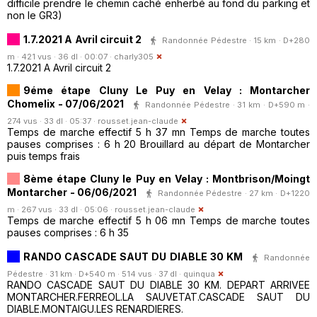
difficile prendre le chemin caché enherbé au fond du parking et
non le GR3)
1.7.2021 A Avril circuit 2
Randonnée Pédestre · 15 km · D+280
m · 421 vus · 36 dl · 00:07 ·
charly305
1.7.2021 A Avril circuit 2
9éme étape Cluny Le Puy en Velay : Montarcher
Chomelix - 07/06/2021
Randonnée Pédestre · 31 km · D+590 m ·
274 vus · 33 dl · 05:37 ·
rousset.jean-claude
Temps de marche effectif 5 h 37 mn Temps de marche toutes
pauses comprises : 6 h 20 Brouillard au départ de Montarcher
puis temps frais
8ème étape Cluny le Puy en Velay : Montbrison/Moingt
Montarcher - 06/06/2021
Randonnée Pédestre · 27 km · D+1220
m · 267 vus · 33 dl · 05:06 ·
rousset.jean-claude
Temps de marche effectif 5 h 06 mn Temps de marche toutes
pauses comprises : 6 h 35
RANDO CASCADE SAUT DU DIABLE 30 KM
Randonnée
Pédestre · 31 km · D+540 m · 514 vus · 37 dl ·
quinqua
RANDO CASCADE SAUT DU DIABLE 30 KM. DEPART ARRIVEE
MONTARCHER.FERREOL.LA SAUVETAT.CASCADE SAUT DU
DIABLE.MONTAIGU.LES RENARDIERES.