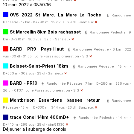
10 mars 2022 à 08:50:36
OVS 2022 St Marc. La Mure La Roche
Randonnée
Pédestre · 17 km · D+290 m · 292 vus · 29 dl ·
Sanzieux
St Marcellin 8km Bois rachasset
Randonnée Pédestre · 9
km · D+210 m · 303 vus · 32 dl ·
Sanzieux
BARD - PR9 - Pays Haut
Randonnée Pédestre · 6 km · 322
vus · 30 dl · 01:35 ·
Loire Forez agglomération - SIG
Boisset-Saint-Priest 18km
Randonnée Pédestre · 18 km ·
D+530 m · 302 vus · 23 dl ·
Sanzieux
BARD - PR10
Randonnée Pédestre · 7 km · D+280 m · 336 vus ·
26 dl · 01:37 ·
Loire Forez agglomération - SIG
Montbrison Essertiens basses retour
Randonnée
Pédestre · 13 km · D+330 m · 344 vus · 23 dl ·
Sanzieux
trace Conol 14km 400mD+
Randonnée Pédestre · 14 km ·
D+410 m · 298 vus · 25 dl ·
cjm81330
Déjeuner a l auberge de conols