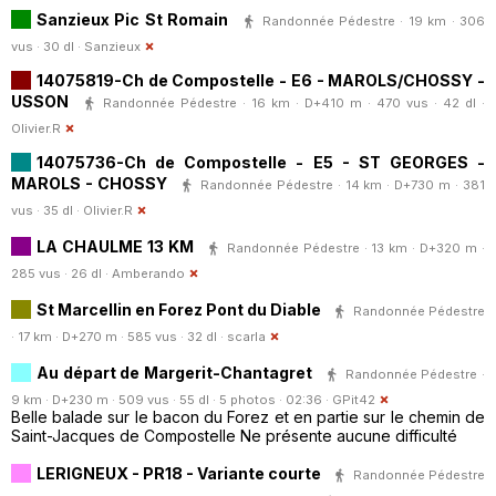
Sanzieux Pic St Romain
Randonnée Pédestre · 19 km · 306
vus · 30 dl ·
Sanzieux
14075819-Ch de Compostelle - E6 - MAROLS/CHOSSY -
USSON
Randonnée Pédestre · 16 km · D+410 m · 470 vus · 42 dl ·
Olivier.R
14075736-Ch de Compostelle - E5 - ST GEORGES -
MAROLS - CHOSSY
Randonnée Pédestre · 14 km · D+730 m · 381
vus · 35 dl ·
Olivier.R
LA CHAULME 13 KM
Randonnée Pédestre · 13 km · D+320 m ·
285 vus · 26 dl ·
Amberando
St Marcellin en Forez Pont du Diable
Randonnée Pédestre
· 17 km · D+270 m · 585 vus · 32 dl ·
scarla
Au départ de Margerit-Chantagret
Randonnée Pédestre ·
9 km · D+230 m · 509 vus · 55 dl · 5 photos · 02:36 ·
GPit42
Belle balade sur le bacon du Forez et en partie sur le chemin de
Saint-Jacques de Compostelle Ne présente aucune difficulté
LERIGNEUX - PR18 - Variante courte
Randonnée Pédestre