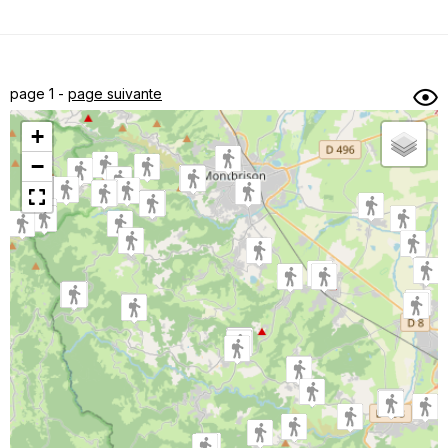
Dénivelé min/max
Auteur
Dossier
et
page 1 -
page suivante
sous-dossiers
+
Trier par
−
Horodatage
Photos