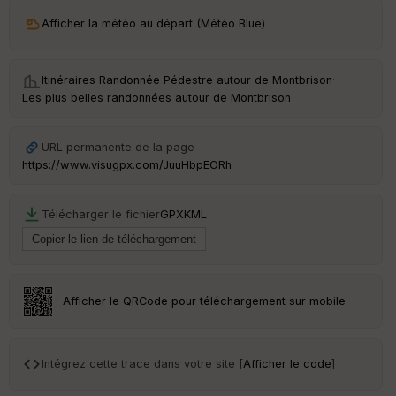
ri
v
Afficher la météo au départ (Météo Blue)
é
e
Itinéraires Randonnée Pédestre autour de
Montbrison
·
C
Les plus belles randonnées autour de Montbrison
ou
le
ur
URL permanente de la page
https://www.visugpx.com/JuuHbpEORh
Télécharger le fichier
GPX
KML
Ep
ai
ss
eu
r
Afficher le QRCode pour téléchargement sur mobile
Tr
an
sp
Intégrez cette trace dans votre site [
Afficher le code
]
ar
en