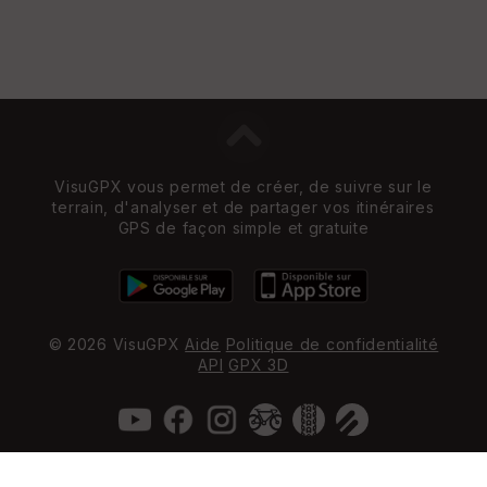
VisuGPX vous permet de créer, de suivre sur le
terrain, d'analyser et de partager vos itinéraires
GPS de façon simple et gratuite
© 2026 VisuGPX
Aide
Politique de confidentialité
API
GPX 3D