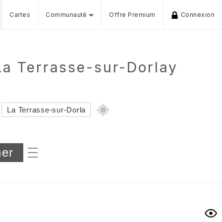
Cartes
Communauté
Offre Premium
Connexion
La Terrasse-sur-Dorlay
Dénivelé min/max
iers