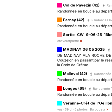
Col de Pavezin (42)
Ran
Randonnée en boucle au départ d
Farnay (42)
Randonnée Péd
Randonnée en boucle au départ d
Sortie CW 9-06-25 16k
chaverotpierre
MADINAY 06 05 2025
DE MADINAY ALA ROCHE DE MA
Couzelon en passant par le rése
la Croix de Crème.
Malleval (42)
Randonnée Pé
Randonnée en boucle au départ 
Longes (69)
Randonnée Pé
Randonnée en boucle au départ d
Véranne-Crêt de l'Oeillo
vus · 39 dl · 6 photos ·
Baroudeur