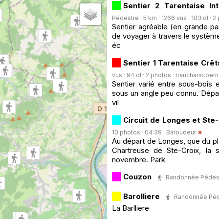
Sentier 2 Tarentaise I
Pédestre · 5 km · 1266 vus · 103 dl · 2
Sentier agréable (en grande pa
de voyager à travers le systèm
éc
Sentier 1 Tarentaise Crê
vus · 94 dl · 2 photos ·
tranchand.bern
Sentier varié entre sous-bois 
sous un angle peu connu. Départ
vil
Circuit de Longes et Ste-
10 photos · 04:39 ·
Baroudeur
Au départ de Longes, que du pla
Chartreuse de Ste-Croix, la s
novembre. Park
Couzon
Randonnée Pédestre
Barolliere
Randonnée Pédes
La Barlliere