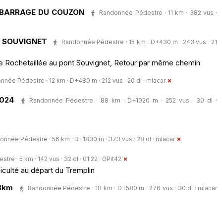
 BARRAGE DU COUZON
Randonnée Pédestre · 11 km · 382 vus ·
T SOUVIGNET
Randonnée Pédestre · 15 km · D+430 m · 243 vus · 21
de Rochetaillée au pont Souvignet, Retour par même chemin
née Pédestre · 12 km · D+480 m · 212 vus · 20 dl ·
mlacar
2024
Randonnée Pédestre · 88 km · D+1020 m · 252 vus · 30 dl ·
onnée Pédestre · 56 km · D+1830 m · 373 vus · 28 dl ·
mlacar
re · 5 km · 142 vus · 32 dl · 01:22 ·
GPit42
ficulté au départ du Tremplin
18km
Randonnée Pédestre · 18 km · D+580 m · 276 vus · 30 dl ·
mlacar