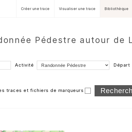
Créer une trace
Visualiser une trace
Bibliothèque
ndonnée Pédestre autour de 
Activité
Départ
Longueur min/max
les traces et fichiers de marqueurs
Dossier
et sous-doss
Trier par
Horodatage
Photos