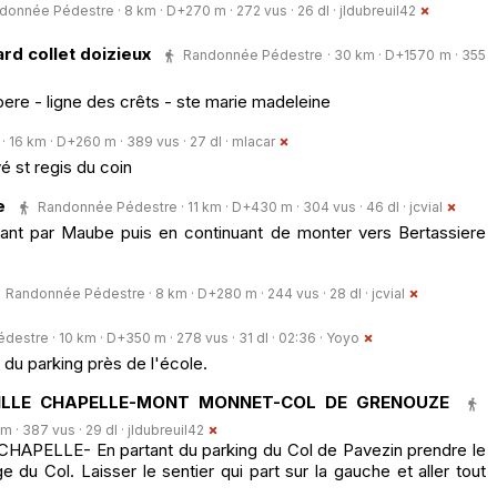
donnée Pédestre · 8 km · D+270 m · 272 vus · 26 dl ·
jldubreuil42
d collet doizieux
Randonnée Pédestre · 30 km · D+1570 m · 355
ere - ligne des crêts - ste marie madeleine
16 km · D+260 m · 389 vus · 27 dl ·
mlacar
é st regis du coin
e
Randonnée Pédestre · 11 km · D+430 m · 304 vus · 46 dl ·
jcvial
ant par Maube puis en continuant de monter vers Bertassiere
Randonnée Pédestre · 8 km · D+280 m · 244 vus · 28 dl ·
jcvial
estre · 10 km · D+350 m · 278 vus · 31 dl · 02:36 ·
Yoyo
du parking près de l'école.
EILLE CHAPELLE-MONT MONNET-COL DE GRENOUZE
 · 387 vus · 29 dl ·
jldubreuil42
APELLE- En partant du parking du Col de Pavezin prendre le
ge du Col. Laisser le sentier qui part sur la gauche et aller tout