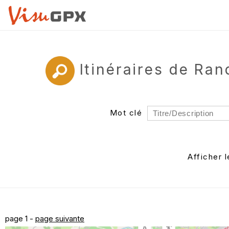
Itinéraires de Ra
Mot clé
Rayon
Département
Afficher 
Auteur
page 1 -
page suivante