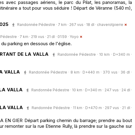
s avec passages aériens, le parc du Pilat, les panoramas, la
 itinéraire a tout pour vous séduire ! Départ de Véranne (540 m),
2025
Randonnée Pédestre · 7 km · 267 vus · 18 dl ·
chaverotpierre
destre · 7 km · 219 vus · 21 dl · 01:59 ·
Yoyo
du parking en dessous de l'église.
ARTANT DE LA VALLA
Randonnée Pédestre · 10 km · D+340 m ·
LA VALLA
Randonnée Pédestre · 8 km · D+440 m · 370 vus · 36 dl ·
LA VALLA
Randonnée Pédestre · 10 km · D+340 m · 247 vus · 24 dl ·
 LA VALLA
Randonnée Pédestre · 11 km · D+470 m · 297 vus · 21 dl ·
N GIER Départ parking chemin du barrage; prendre au bout
r remonter sur la rue Etienne Rully, là prendre sur la gauche sur