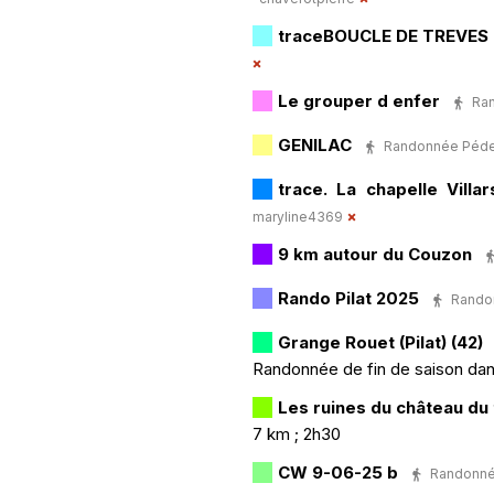
traceBOUCLE DE TREVES 
Le grouper d enfer
Ran
GENILAC
Randonnée Pédest
trace. La chapelle Villar
maryline4369
9 km autour du Couzon
Rando Pilat 2025
Randon
Grange Rouet (Pilat) (42)
Randonnée de fin de saison dans 
Les ruines du château du 
7 km ; 2h30
CW 9-06-25 b
Randonnée