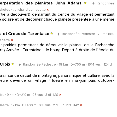
nterprétation des planètes John Adams
Randonnée
 photos ·
tranchand.bernadette
rtie à découvert) démarrant du centre du village et permettant
e solaire et de découvrir chaque planète présentée à une même
ts et Creux de Tarentaise
Randonnée Pédestre · 7 km · 880
adette
et prairies permettant de découvrir le plateau de la Barbanche
 / Arrivée : Tarentaise - le bourg Départ à droite de l'école du
Croix
Randonnée Pédestre · 18 km · D+750 m · 1614 vus · 124 dl ·
isir sur ce circuit de montagne, panoramique et culturel avec la
eule devenue un village ! Idéale en mai-juin puis octobre-
 · 9 km · D+210 m · 96 vus · 3 dl ·
MS
tre · 12 km · D+400 m · 168 vus · 2 dl ·
jldubreuil42