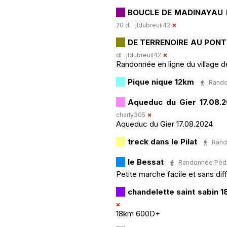
BOUCLE DE MADINAYAU
20 dl ·
jldubreuil42
DE TERRENOIRE AU PON
dl ·
jldubreuil42
Randonnée en ligne du village 
Pique nique 12km
Randon
Aqueduc du Gier 17.08.
charly305
Aqueduc du Gier 17.08.2024
treck dans le Pilat
Rand
le Bessat
Randonnée Pédest
Petite marche facile et sans dif
chandelette saint sabin 
18km 600D+