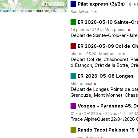
Pilat express (3j/2n)
Ra
3 km
OpenStreetMap
contributors,
ODbL 1.0
RandoBen.fr
ER 2026-05-10 Sainte-Cr
24 photos · 02:54 ·
Montpounat
Départ de Sainte-Croix-en-Jare
ER 2026-05-09 Col de C
photos · 05:20 ·
Montpounat
Départ Col de Chaubouret Poin
d'Etançon, Crêt de la Botte, Crê
ER 2026-05-08 Longes
Montpounat
Départ de Longes Points de pass
Grenouze, Mont Monnet, Chas
Vosges - Pyrénées 45. De
31 km · D+1640 m · 72 vus · 1 dl · 07:17
Trace AlpineQuest 22/04/2026 
Rando Tacot Pelussin 19
·
chaverotpierre