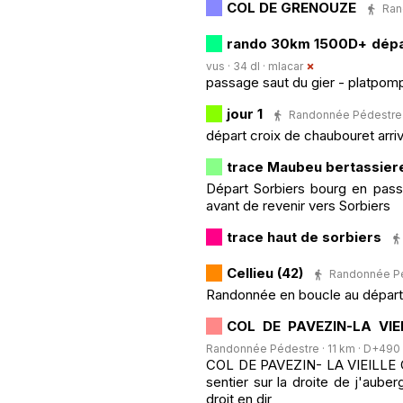
COL DE GRENOUZE
Ran
rando 30km 1500D+ dépar
vus · 34 dl ·
mlacar
passage saut du gier - platpomp
jour 1
Randonnée Pédestre · 
départ croix de chaubouret arriv
trace Maubeu bertassier
Départ Sorbiers bourg en pass
avant de revenir vers Sorbiers
trace haut de sorbiers
Cellieu (42)
Randonnée Péd
Randonnée en boucle au départ 
COL DE PAVEZIN-LA VI
Randonnée Pédestre · 11 km · D+490 m
COL DE PAVEZIN- LA VIEILLE CH
sentier sur la droite de j'auber
droit en dir