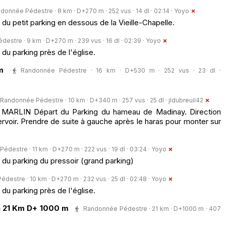
donnée Pédestre · 8 km · D+270 m · 252 vus · 14 dl · 02:14 ·
Yoyo
u petit parking en dessous de la Vieille-Chapelle.
estre · 9 km · D+270 m · 239 vus · 16 dl · 02:39 ·
Yoyo
u parking près de l'église.
m
Randonnée Pédestre · 16 km · D+530 m · 252 vus · 23 dl ·
Randonnée Pédestre · 10 km · D+340 m · 257 vus · 25 dl ·
jldubreuil42
RLIN Départ du Parking du hameau de Madinay. Direction
rvoir. Prendre de suite à gauche après le haras pour monter sur
destre · 11 km · D+270 m · 222 vus · 19 dl · 03:24 ·
Yoyo
du parking du pressoir (grand parking)
destre · 10 km · D+270 m · 232 vus · 25 dl · 02:48 ·
Yoyo
u parking près de l'église.
n 21 Km D+ 1000 m
Randonnée Pédestre · 21 km · D+1000 m · 407