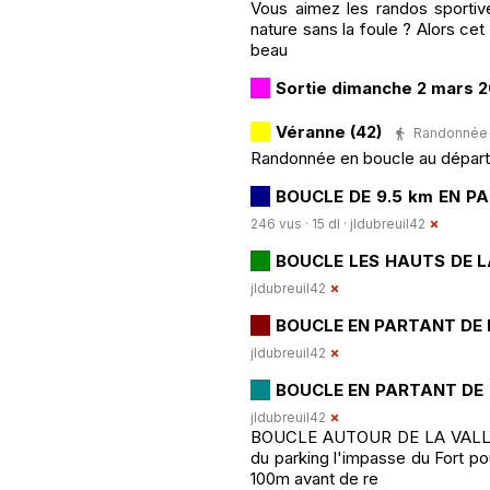
Vous aimez les randos sportive
nature sans la foule ? Alors cet
beau
Sortie dimanche 2 mars 
Véranne (42)
Randonnée Pé
Randonnée en boucle au départ 
BOUCLE DE 9.5 km EN P
246 vus · 15 dl ·
jldubreuil42
BOUCLE LES HAUTS DE 
jldubreuil42
BOUCLE EN PARTANT DE 
jldubreuil42
BOUCLE EN PARTANT DE
jldubreuil42
BOUCLE AUTOUR DE LA VALLA E
du parking l'impasse du Fort pou
100m avant de re