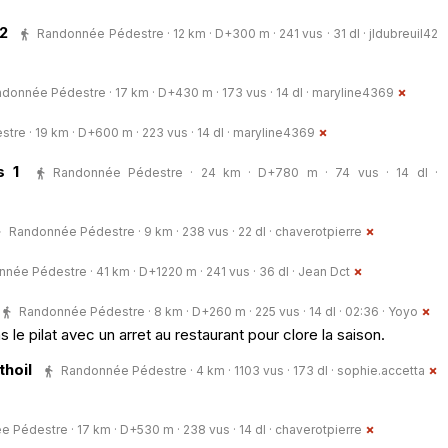
2
Randonnée Pédestre · 12 km · D+300 m · 241 vus · 31 dl ·
jldubreuil42
donnée Pédestre · 17 km · D+430 m · 173 vus · 14 dl ·
maryline4369
re · 19 km · D+600 m · 223 vus · 14 dl ·
maryline4369
s 1
Randonnée Pédestre · 24 km · D+780 m · 74 vus · 14 dl ·
Randonnée Pédestre · 9 km · 238 vus · 22 dl ·
chaverotpierre
née Pédestre · 41 km · D+1220 m · 241 vus · 36 dl ·
Jean Dct
Randonnée Pédestre · 8 km · D+260 m · 225 vus · 14 dl · 02:36 ·
Yoyo
le pilat avec un arret au restaurant pour clore la saison.
thoil
Randonnée Pédestre · 4 km · 1103 vus · 173 dl ·
sophie.accetta
 Pédestre · 17 km · D+530 m · 238 vus · 14 dl ·
chaverotpierre