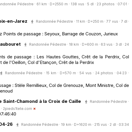
ndonnée Pédestre · 61 km · D+2550 m · 138 vus · 5 dl · 23 photos · 07:01 ·
oix-en-Jarez
Randonnée Pédestre · 11 km · D+250 m · 77 vus · 7 dl ·
z Points de passage : Seyoux, Barrage de Couzon, Jurieux
haubouret
Randonnée Pédestre · 18 km · D+600 m · 63 vus · 3 dl · 24
ts de passage : Les Hautes Gouttes, Crêt de la Perdrix, Col
t de l'Oeillon, Col d'Etançon, Crêt de la Perdrix
Randonnée Pédestre · 15 km · D+570 m · 54 vus · 24 photos · 04:23 ·
age : Stèle Remillieux, Col de Grenouze, Mont Ministre, Col de
senoud
 Saint-Chamond à la Croix de Caille
Randonnée Pédestre ·
 ·
2pieds1tete.com
07:46:40
-04-26
Randonnée Pédestre · 19 km · D+1620 m · 215 vus · 2 dl · 03:34