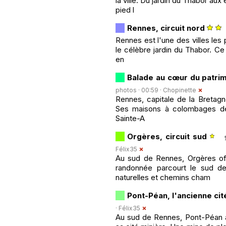
la ville. Du jardin du Thabor au
pied l
Rennes, circuit nord
Rennes est l'une des villes les
le célèbre jardin du Thabor. Ce 
en
Balade au cœur du patri
photos · 00:59 ·
Chopinette
Rennes, capitale de la Bretagn
Ses maisons à colombages de la
Sainte-A
Orgères, circuit sud
Félix35
Au sud de Rennes, Orgères of
randonnée parcourt le sud d
naturelles et chemins cham
Pont-Péan, l'ancienne cit
·
Félix35
Au sud de Rennes, Pont-Péan a 