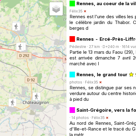
Rennes, au coeur de la vil
Félix35
Rennes est l'une des villes les
le célèbre jardin du Thabor. C
berges d
Rennes - Ercé-Près-Liff
Pédestre · 27 km · D+240 m · 1614 vus 
Partie le 13 mars du Faou (29)
est arrivée dimanche 7 avril 
marché avec l
Rennes, le grand tour
photos ·
Félix35
Rennes, se distingue par ses n
verdure autour du centre histor
à pied du
Saint-Grégoire, vers la f
· 14 photos ·
Félix35
Au nord de Rennes, Saint-Grégo
d'Ille-et-Rance et le tracé du 
la métr