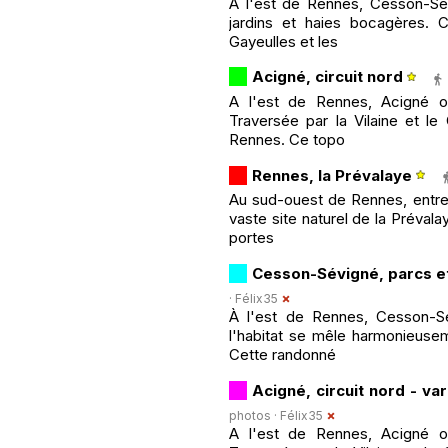
A l'est de Rennes, Cesson-Sévi
jardins et haies bocagères. 
Gayeulles et les
Acigné, circuit nord
A l'est de Rennes, Acigné of
Traversée par la Vilaine et le
Rennes. Ce topo
Rennes, la Prévalaye
Au sud-ouest de Rennes, entre l
vaste site naturel de la Préval
portes
Cesson-Sévigné, parcs et
·
Félix35
À l'est de Rennes, Cesson-Sé
l'habitat se mêle harmonieusem
Cette randonné
Acigné, circuit nord - va
photos ·
Félix35
A l'est de Rennes, Acigné of