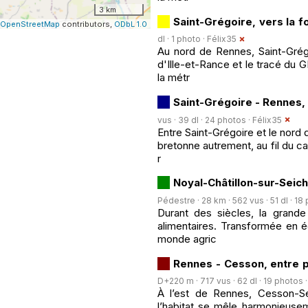
3 km
Saint-Grégoire, vers la 
OpenStreetMap
contributors,
ODbL 1.0
dl · 1 photo ·
Félix35
Au nord de Rennes, Saint-Grégo
d'Ille-et-Rance et le tracé du 
la métr
Saint-Grégoire - Rennes, 
vus · 39 dl · 24 photos ·
Félix35
Entre Saint-Grégoire et le nord 
bretonne autrement, au fil du c
r
Noyal-Châtillon-sur-Seiche
Pédestre · 28 km · 562 vus · 51 dl · 18
Durant des siècles, la grande 
alimentaires. Transformée en é
monde agric
Rennes - Cesson, entre p
D+220 m · 717 vus · 62 dl · 19 photos 
À l’est de Rennes, Cesson-Sé
l’habitat se mêle harmonieusem