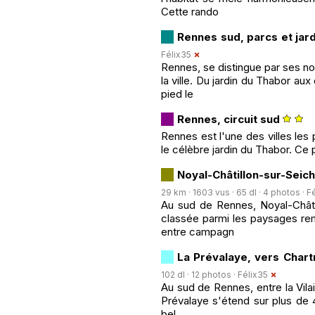
Cette rando
Rennes sud, parcs et jar
Félix35
Rennes, se distingue par ses no
la ville. Du jardin du Thabor a
pied le
Rennes, circuit sud
Rennes est l'une des villes les
le célèbre jardin du Thabor. Ce p
Noyal-Châtillon-sur-Seic
29 km · 1603 vus · 65 dl · 4 photos ·
F
Au sud de Rennes, Noyal-Châtil
classée parmi les paysages re
entre campagn
La Prévalaye, vers Char
102 dl · 12 photos ·
Félix35
Au sud de Rennes, entre la Vila
Prévalaye s'étend sur plus de 4
bel