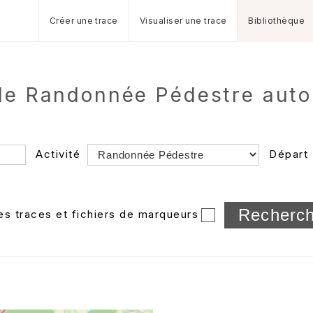
Créer une trace
Visualiser une trace
Bibliothèque
 de Randonnée Pédestre aut
Activité
Départ
Longueur min/max
les traces et fichiers de marqueurs
Dossier
et sous-doss
Trier par
Horodatage
Photos