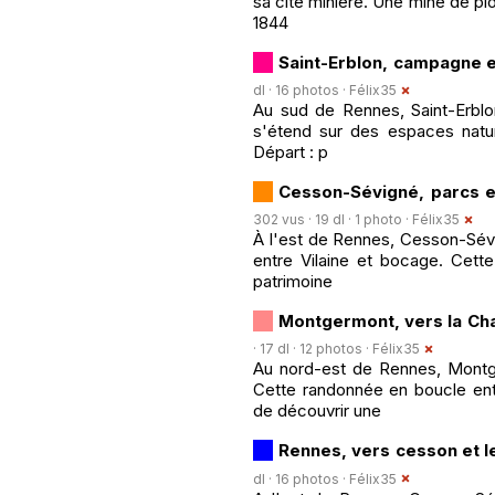
sa cité minière. Une mine de pl
1844
Saint-Erblon, campagne e
dl · 16 photos ·
Félix35
Au sud de Rennes, Saint-Erblon 
s'étend sur des espaces nature
Départ : p
Cesson-Sévigné, parcs et
302 vus · 19 dl · 1 photo ·
Félix35
À l'est de Rennes, Cesson-Sévi
entre Vilaine et bocage. Cett
patrimoine
Montgermont, vers la Ch
· 17 dl · 12 photos ·
Félix35
Au nord-est de Rennes, Montger
Cette randonnée en boucle ent
de découvrir une
Rennes, vers cesson et l
dl · 16 photos ·
Félix35