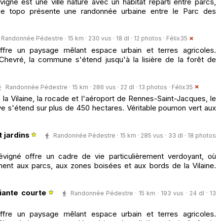
gné est une ville nature avec un habitat réparti entre parcs,
Ce topo présente une randonnée urbaine entre le Parc des
Randonnée Pédestre · 15 km · 230 vus · 18 dl · 12 photos ·
Félix35
fre un paysage mêlant espace urbain et terres agricoles.
 Chevré, la commune s'étend jusqu'à la lisière de la forêt de
Randonnée Pédestre · 15 km · 286 vus · 22 dl · 13 photos ·
Félix35
a Vilaine, la rocade et l'aéroport de Rennes-Saint-Jacques, le
aye s'étend sur plus de 450 hectares. Véritable poumon vert aux
 jardins
Randonnée Pédestre · 15 km · 285 vus · 33 dl · 18 photos
vigné offre un cadre de vie particulièrement verdoyant, où
ent aux parcs, aux zones boisées et aux bords de la Vilaine.
riante courte
Randonnée Pédestre · 15 km · 193 vus · 24 dl · 13
fre un paysage mêlant espace urbain et terres agricoles.