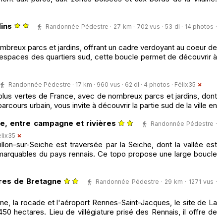
dins
Randonnée Pédestre · 27 km · 702 vus · 53 dl · 14 photos ·
mbreux parcs et jardins, offrant un cadre verdoyant au coeur de
ux espaces des quartiers sud, cette boucle permet de découvrir à
Randonnée Pédestre · 17 km · 960 vus · 62 dl · 4 photos ·
Félix35
 plus vertes de France, avec de nombreux parcs et jardins, dont
arcours urbain, vous invite à découvrir la partie sud de la ville en
he, entre campagne et rivières
Randonnée Pédestre ·
élix35
lon-sur-Seiche est traversée par la Seiche, dont la vallée est
marquables du pays rennais. Ce topo propose une large boucle
tres de Bretagne
Randonnée Pédestre · 29 km · 1271 vus ·
ine, la rocade et l'aéroport Rennes-Saint-Jacques, le site de La
50 hectares. Lieu de villégiature prisé des Rennais, il offre de