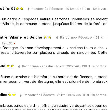
et forêt
Randonnée Pédestre · 29 km · D+210 m · 1348 vus ·
e un cadre où espaces naturels et zones urbanisées se mêlent
 Vilaine, la commune s'étend jusqu'aux lisières de la forêt de
ntre Vilaine et Seiche
Randonnée Pédestre · 28 km ·
 ·
Félix35
-Bretagne doit son développement aux anciens fours à chaux
n restant traversée par plusieurs circuits de randonnée. Cette
Sud
Randonnée Pédestre · 17 km · 2922 vus · 138 dl · 4 photos ·
à une quinzaine de kilomètres au nord-est de Rennes, s'étend
mier poumon vert de Bretagne, elle est sillonnée de nombreux
dins
Randonnée Pédestre · 25 km · 1976 vus · 81 dl · 10 photos ·
mbreux parcs et jardins, offrant un cadre verdoyant au coeur de