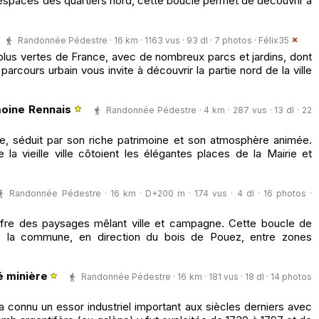
x espaces des quartiers nord, cette boucle permet de découvrir à
Randonnée Pédestre · 16 km · 1163 vus · 93 dl · 7 photos ·
Félix35
 plus vertes de France, avec de nombreux parcs et jardins, dont
parcours urbain vous invite à découvrir la partie nord de la ville
moine Rennais
Randonnée Pédestre · 4 km · 287 vus · 13 dl · 22
e, séduit par son riche patrimoine et son atmosphère animée.
 vieille ville côtoient les élégantes places de la Mairie et
Randonnée Pédestre · 16 km · D+200 m · 174 vus · 4 dl · 16 photos ·
fre des paysages mêlant ville et campagne. Cette boucle de
e la commune, en direction du bois de Pouez, entre zones
é minière
Randonnée Pédestre · 16 km · 181 vus · 18 dl · 14 photos
connu un essor industriel important aux siècles derniers avec