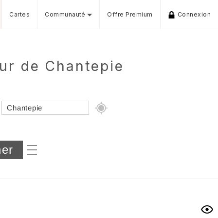
Cartes
Communauté
Offre Premium
Connexion
our de Chantepie
Dénivelé min/max
iers