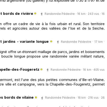
omb argentifère (ou galène) y fut exploitée de 1730 à 1797 et de
t bords de rivière
Randonnée Pédestre · 16 km · 243 vus · 16
offre un cadre de vie à la fois urbain et rural. Son territoire
ls et agricoles autour des vallées de l'Ise et de la Seiche.
 jardins - variante longue
Randonnée Pédestre · 17 km ·
gné offre un étonnant maillage de parcs, jardins et boisements
e boucle longue propose une randonnée variée mêlant nature,
apelle-des-Fougeretz
Randonnée Pédestre · 16 km · 405 vus
mont, est l'une des plus petites communes d'Ille-et-Vilaine.
re ville et campagne, vers la Chapelle-des-Fougeretz, permet
es bords de vilaine
Randonnée Pédestre · 16 km · 216 vus · 26