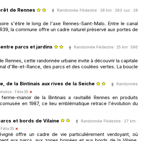
forêt de Rennes
Randonnée Pédestre · 28 km · 283 vus · 28
ire s'étire le long de l'axe Rennes-Saint-Malo. Entre le canal
GR39, la commune offre un cadre naturel préservé aux portes de
entre parcs et jardins
Randonnée Pédestre · 25 km · 586
de Rennes, cette randonnée urbaine invite à découvrir la capitale
anal d'Ille-et-Rance, des parcs et des coulées vertes. La boucle
, de la Bintinais aux rives de la Seiche
Randonnée
 photos ·
Félix35
ferme-manoir de la Bintinais a ravitaillé Rennes en produits
comusée en 1987, ce lieu emblématique retrace l'évolution du
arcs et bords de Vilaine
Randonnée Pédestre · 27 km ·
·
Félix35
vigné offre un cadre de vie particulièrement verdoyant, où
ent aux parcs, aux zones boisées et aux bords de la Vilaine.