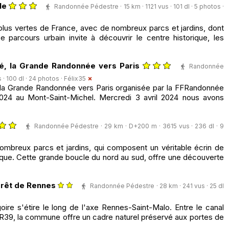
le
Randonnée Pédestre · 15 km · 1121 vus · 101 dl · 5 photos ·
 plus vertes de France, avec de nombreux parcs et jardins, dont
e parcours urbain invite à découvrir le centre historique, les
ré, la Grande Randonnée vers Paris
Randonnée
· 100 dl · 24 photos ·
Félix35
, la Grande Randonnée vers Paris organisée par la FFRandonnée
2024 au Mont-Saint-Michel. Mercredi 3 avril 2024 nous avons
Randonnée Pédestre · 29 km · D+200 m · 3615 vus · 236 dl · 9
ombreux parcs et jardins, qui composent un véritable écrin de
ique. Cette grande boucle du nord au sud, offre une découverte
orêt de Rennes
Randonnée Pédestre · 28 km · 241 vus · 25 dl
ire s'étire le long de l'axe Rennes-Saint-Malo. Entre le canal
GR39, la commune offre un cadre naturel préservé aux portes de