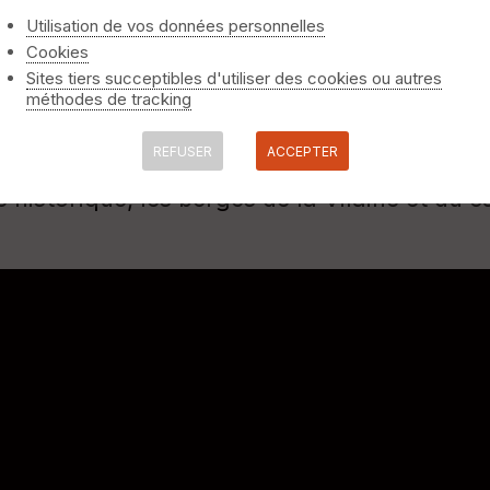
Utilisation de vos données personnelles
Cookies
Sites tiers succeptibles d'utiliser des cookies ou autres
méthodes de tracking
REFUSER
ACCEPTER
s de France, avec de nombreux parcs et jardi
 historique, les berges de la Vilaine et du c