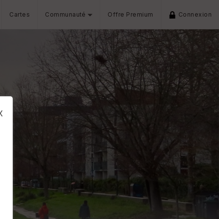
Cartes
Communauté
Offre Premium
Connexion
x
s