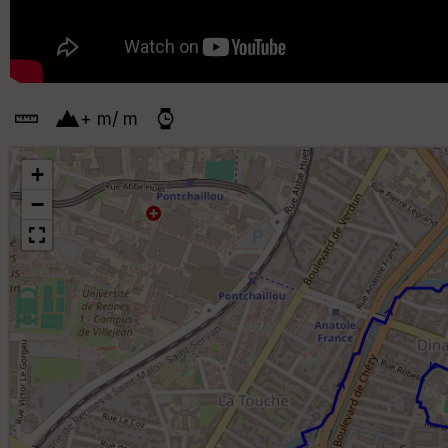
+
m
/
m
+
−