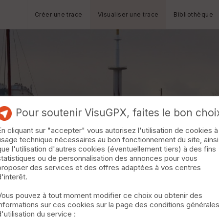
Créer une trace
Visualiser une trace
Bibliothèque
Pour soutenir VisuGPX, faites le bon choi
En cliquant sur "accepter" vous autorisez l'utilisation de cookies à
usage technique nécessaires au bon fonctionnement du site, ainsi
que l'utilisation d'autres cookies (éventuellement tiers) à des fins
statistiques ou de personnalisation des annonces pour vous
proposer des services et des offres adaptées à vos centres
d'interêt.
Vous pouvez à tout moment modifier ce choix ou obtenir des
informations sur ces cookies sur la page des conditions générale
d'utilisation du service :