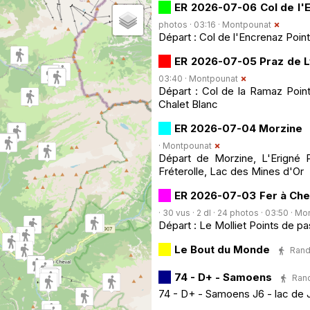
ER 2026-07-06 Col de l'
photos · 03:16 ·
Montpounat
Départ : Col de l'Encrenaz Point
ER 2026-07-05 Praz de L
03:40 ·
Montpounat
Départ : Col de la Ramaz Point
Chalet Blanc
ER 2026-07-04 Morzine
·
Montpounat
Départ de Morzine, L'Erigné 
Fréterolle, Lac des Mines d'Or
ER 2026-07-03 Fer à Che
· 30 vus · 2 dl · 24 photos · 03:50 ·
Mon
Départ : Le Molliet Points de p
Le Bout du Monde
Rand
74 - D+ - Samoens
Rand
74 - D+ - Samoens J6 - lac de 