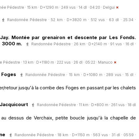
e Pédestre · 15 km · D+1290 m · 249 vus · 14 dl · 04:20 ·
Delgui
Randonnée Pédestre · 52 km · D+3820 m · 512 vus · 63 dl · 25:34 ·
Jay. Montée par grenairon et descente par Les Fonds.
er 3000 m.
Randonnée Pédestre · 26 km · D+2140 m · 91 vus · 16 dl ·
Pédestre · 13 km · D+1180 m · 222 vus · 26 dl · 05:22 ·
Manuco
s Foges
Randonnée Pédestre · 15 km · D+1080 m · 289 vus · 15 dl ·
ler/retour jusqu'à la combe des Foges en passant par les chalets
 Jacquicourt
Randonnée Pédestre · 11 km · D+800 m · 261 vus · 18 dl
 au dessus de Verchaix, petite boucle jusqu'à la chapelle de
rne
Randonnée Pédestre · 18 km · D+1150 m · 563 vus · 31 dl · 05:59 ·