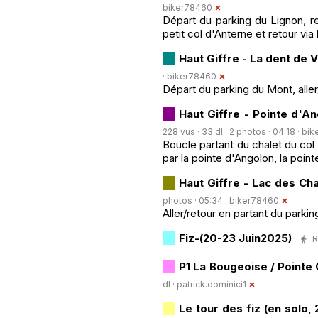
biker78460
Départ du parking du Lignon, re
petit col d'Anterne et retour via
Haut Giffre - La dent de 
·
biker78460
Départ du parking du Mont, aller
Haut Giffre - Pointe d'A
228 vus · 33 dl · 2 photos · 04:18 ·
bik
Boucle partant du chalet du col
par la pointe d'Angolon, la poi
Haut Giffre - Lac des C
photos · 05:34 ·
biker78460
Aller/retour en partant du parki
Fiz-(20-23 Juin2025)
R
P1 La Bougeoise / Point
dl ·
patrick.dominici1
Le tour des fiz (en solo, 