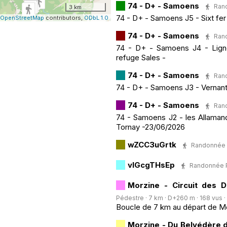
74 - D+ - Samoens
Rand
3 km
74 - D+ - Samoens J5 - Sixt fer
OpenStreetMap
contributors,
ODbL 1.0
74 - D+ - Samoens
Rand
74 - D+ - Samoens J4 - Lign
refuge Sales -
74 - D+ - Samoens
Rand
74 - D+ - Samoens J3 - Vernant 
74 - D+ - Samoens
Rand
74 - Samoens J2 - les Allamand
Tornay -23/06/2026
wZCC3uGrtk
Randonnée Pé
vIGcgTHsEp
Randonnée Pé
Morzine - Circuit des 
Pédestre · 7 km · D+260 m · 168 vus · 1
Boucle de 7 km au départ de Mo
Morzine - Du Belvédère d