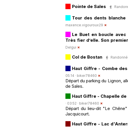
Pointe de Sales
Randonné
Tour des dents blanche
maxence.vigouroux29
Le Buet en boucle avec 
Très fier d’elle. Son premi
Delgui
Col de Bostan
Randonnée 
Haut Giffre - Combe de
05:14 ·
biker78460
Départ du parking du Lignon, al
de Sales.
Haut Giffre - Chapelle de
· 03:52 ·
biker78460
Départ du lieu-dit "Le Chêne"
Jacquicourt.
Haut Giffre - Lac d'Ante