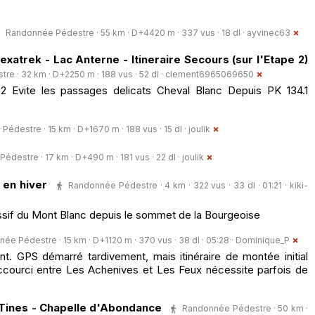
Randonnée Pédestre · 55 km · D+4420 m · 337 vus · 18 dl ·
ayvinec63
Hexatrek - Lac Anterne - Itineraire Secours (sur l'Etape 2)
e · 32 km · D+2250 m · 188 vus · 52 dl ·
clement6965069650
ape 2 Evite les passages delicats Cheval Blanc Depuis PK 134.1
édestre · 15 km · D+1670 m · 188 vus · 15 dl ·
joulik
destre · 17 km · D+490 m · 181 vus · 22 dl ·
joulik
 en hiver
Randonnée Pédestre · 4 km · 322 vus · 33 dl · 01:21 ·
kiki-
assif du Mont Blanc depuis le sommet de la Bourgeoise
ée Pédestre · 15 km · D+1120 m · 370 vus · 38 dl · 05:28 ·
Dominique_P
t. GPS démarré tardivement, mais itinéraire de montée initial
ccourci entre Les Achenives et Les Feux nécessite parfois de
Tines - Chapelle d'Abondance
Randonnée Pédestre · 50 km ·