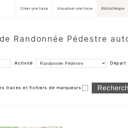
Créer une trace
Visualiser une trace
Bibliothèque
s de Randonnée Pédestre aut
Activité
Départ
Longueur min/max
les traces et fichiers de marqueurs
Dossier
et sous-doss
Trier par
Horodatage
Photos