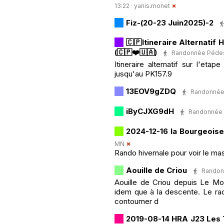
13:22 ·
yanis.monet
Fiz-(20-23 Juin2025)-2
🇨🇵Itineraire Alternatif 
(🇨🇵❤️🇺🇦)
Randonnée Pédestr
Itineraire alternatif sur l'et
jusqu'au PK157.9
13EOV9gZDQ
Randonnée P
iByCJXG9dH
Randonnée Pé
2024-12-16 la Bourgeoise
MN
Rando hivernale pour voir le m
Aouille de Criou
Randonn
Aouille de Criou depuis Le Mon
idem que à la descente. Le ra
contourner d
2019-08-14 HRA J23 Les 