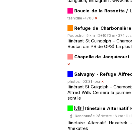
dangolon/ Instagram : www.ins
Boucle de la Rossetta / 
tashidile74700
Refuge de Charbonnière 
Pédestre · 9 km · D+1070 m · 374 vus ·
Itinérant St Guingolph - Chamo
Bostan car PB de GPS) La plus bel
Chapelle de Jacquicourt
Salvagny - Refuge Alfred
photos · 03:31 ·
pcr
Itinérant St Guigolph - Chamoni
Alfred Wills Ce sera la journé
sont le
🇨🇵 Itinetaire Alternatif
Randonnée Pédestre · 6 km · D+11
Itinetaire Alternatif Hexatre
#hexatrek