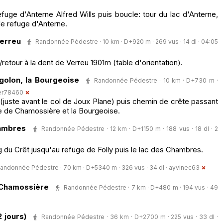
fuge d'Anterne Alfred Wills puis boucle: tour du lac d'Anterne,
 le refuge d'Anterne.
Verreu
Randonnée Pédestre · 10 km · D+920 m · 269 vus · 14 dl · 04:05
/retour à la dent de Verreu 1901m (table d'orientation).
ngolon, la Bourgeoise
Randonnée Pédestre · 10 km · D+730 m ·
er78460
 (juste avant le col de Joux Plane) puis chemin de crête passant
nte de Chamossière et la Bourgeoise.
hambres
Randonnée Pédestre · 12 km · D+1150 m · 188 vus · 18 dl · 2
ng du Crêt jusqu'au refuge de Folly puis le lac des Chambres.
andonnée Pédestre · 70 km · D+5340 m · 326 vus · 34 dl ·
ayvinec63
e Chamossière
Randonnée Pédestre · 7 km · D+480 m · 194 vus · 49
2 jours)
Randonnée Pédestre · 36 km · D+2700 m · 225 vus · 33 dl ·