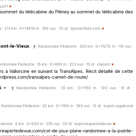
ius01
sommet du télécabine du Pléney au sommet du télécabine des
 213 km · D+14610 m · 355 vus · 70 dl ·
2pieds1tete.com
ont-le-Vieux
Randonnée Pédestre · 200 km · D+11270 m · 116 vus ·
ndonnée Pédestre · 15 km · D+660 m · 203 vus · 10 dl ·
clairem
ers à Vallorcine en suivant la TransAlpes. Récit détaillé de cette
wordpress.com/transalpes-carnet-de-route/
5 ~
Randonnée Pédestre · 20 km · D+1150 m · 193 vus · 15 dl ·
Randonnée Pédestre · 20 km · D+1150 m · 183 vus · 12 dl ·
esprit.vagabond
stre · 6 km · D+540 m · 235 vus · 33 dl ·
exploreapertedevue
ertedevue.com/col-de-joux-plane-randonnee-a-la-pointe-