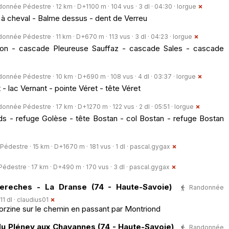
onnée Pédestre · 12 km · D+1100 m · 104 vus · 3 dl · 04:30 ·
lorgue
 à cheval - Balme dessus - dent de Verreu
onnée Pédestre · 11 km · D+670 m · 113 vus · 3 dl · 04:23 ·
lorgue
on - cascade Pleureuse Sauffaz - cascade Sales - cascade
onnée Pédestre · 10 km · D+690 m · 108 vus · 4 dl · 03:37 ·
lorgue
- lac Vernant - pointe Véret - tête Véret
onnée Pédestre · 17 km · D+1270 m · 122 vus · 2 dl · 05:51 ·
lorgue
s - refuge Golèse - tête Bostan - col Bostan - refuge Bostan
destre · 15 km · D+1670 m · 181 vus · 1 dl ·
pascal.gygax
destre · 17 km · D+490 m · 170 vus · 3 dl ·
pascal.gygax
Dereches - La Dranse (74 - Haute-Savoie)
Randonnée
1 dl ·
claudius01
rzine sur le chemin en passant par Montriond
u Pléney aux Chavannes (74 - Haute-Savoie)
Randonnée