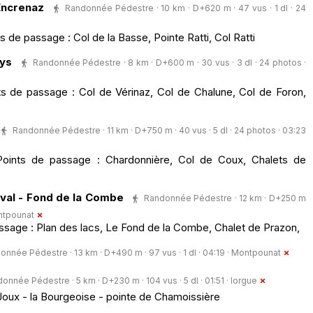
Encrenaz
Randonnée Pédestre · 10 km · D+620 m · 47 vus · 1 dl · 24
s de passage : Col de la Basse, Pointe Ratti, Col Ratti
ys
Randonnée Pédestre · 8 km · D+600 m · 30 vus · 3 dl · 24 photos ·
s de passage : Col de Vérinaz, Col de Chalune, Col de Foron,
Randonnée Pédestre · 11 km · D+750 m · 40 vus · 5 dl · 24 photos · 03:23
Points de passage : Chardonnière, Col de Coux, Chalets de
val - Fond de la Combe
Randonnée Pédestre · 12 km · D+250 m
tpounat
assage : Plan des lacs, Le Fond de la Combe, Chalet de Prazon,
onnée Pédestre · 13 km · D+490 m · 97 vus · 1 dl · 04:19 ·
Montpounat
onnée Pédestre · 5 km · D+230 m · 104 vus · 5 dl · 01:51 ·
lorgue
Joux - la Bourgeoise - pointe de Chamoissière