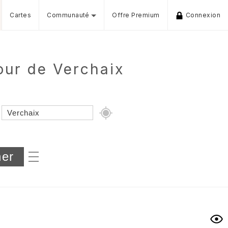
Cartes
Communauté
Offre Premium
Connexion
our de Verchaix
Dénivelé min/max
iers