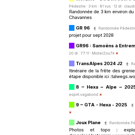
Pédestre · 3 km · 81 vus · 12 dl ·
claud
Randonnée de 3 km environ du 
Chavannes
GR 96
Randonnée Pédestre ·
projet pour sept 2028
GR96 : Samoëns à Entrem
20 dl · 77:11 ·
MisterZou74
TransAlpes 2024 J2
Ra
Itinéraire de la frête des greni
étape disponible ici :talwegs.
8 ~ Hexa ~ Alpe ~ 202
esprit.vagabond
9 ~ GTA - Hexa - 2025
Joux Plane
Randonnée Péde
Photos et topo : exploreap