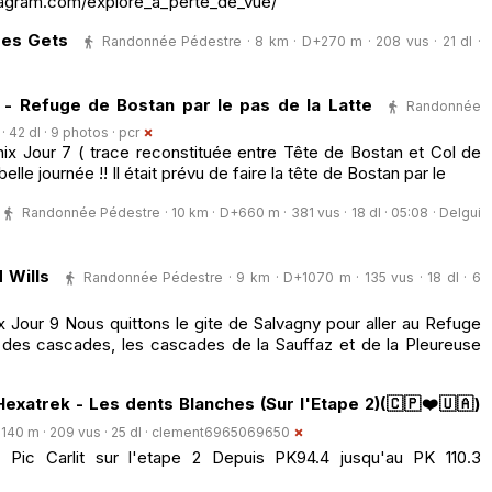
tagram.com/explore_a_perte_de_vue/
Les Gets
Randonnée Pédestre · 8 km · D+270 m · 208 vus · 21 dl ·
- Refuge de Bostan par le pas de la Latte
Randonnée
 42 dl · 9 photos ·
pcr
nix Jour 7 ( trace reconstituée entre Tête de Bostan et Col de
le journée !! Il était prévu de faire la tête de Bostan par le
Randonnée Pédestre · 10 km · D+660 m · 381 vus · 18 dl · 05:08 ·
Delgui
 Wills
Randonnée Pédestre · 9 km · D+1070 m · 135 vus · 18 dl · 6
x Jour 9 Nous quittons le gite de Salvagny pour aller au Refuge
e des cascades, les cascades de la Sauffaz et de la Pleureuse
 Hexatrek - Les dents Blanches (Sur l'Etape 2)(🇨🇵❤️🇺🇦)
40 m · 209 vus · 25 dl ·
clement6965069650
k - Pic Carlit sur l'etape 2 Depuis PK94.4 jusqu'au PK 110.3