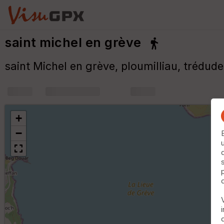
saint michel en grève
saint Michel en grève, ploumilliau, trédude
+
m
+
−