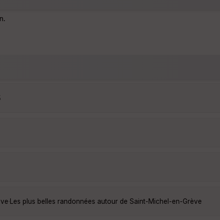
n.
5
ève
·
Les plus belles randonnées autour de Saint-Michel-en-Grève