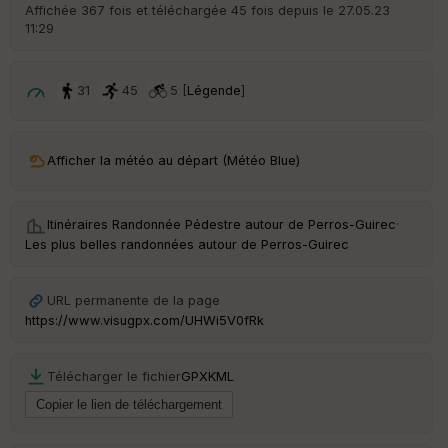
r
Affichée 367 fois et téléchargée 45 fois depuis le 27.05.23
d
11:29
é
p
ar
t
31
45
5 [
Légende
]
ar
ri
v
Afficher la météo au départ (Météo Blue)
é
e
Itinéraires Randonnée Pédestre autour de
Perros-Guirec
·
C
Les plus belles randonnées autour de Perros-Guirec
ou
le
ur
URL permanente de la page
https://www.visugpx.com/UHWi5V0fRk
Télécharger le fichier
GPX
KML
Ep
ai
ss
eu