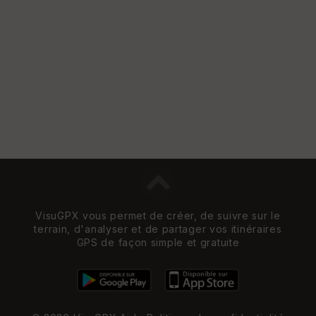
Vi
e
w
VisuGPX vous permet de créer, de suivre sur le
terrain, d'analyser et de partager vos itinéraires
GPS de façon simple et gratuite