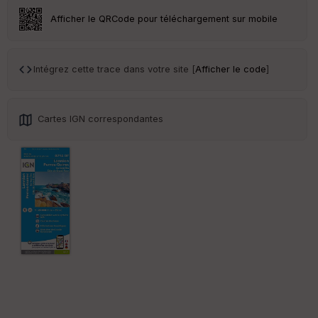
r
Afficher le QRCode pour téléchargement sur mobile
Tr
an
sp
Intégrez cette trace dans votre site [
Afficher le code
]
ar
en
ce
Cartes IGN correspondantes
Po
int
illé
s
S
e
n
s
St
re
et