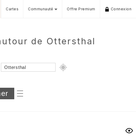
Cartes
Communauté
Offre Premium
Connexion
utour de Ottersthal
Dénivelé min/max
iers