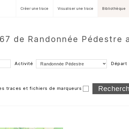
Créer une trace
Visualiser une trace
Bibliothèque
67 de Randonnée Pédestre a
Activité
Départ
Longueur min/max
les traces et fichiers de marqueurs
Dossier
et sous-doss
Trier par
Horodatage
Photos