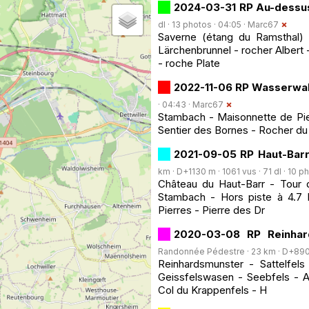
2024-03-31 RP Au-dessus
dl · 13 photos · 04:05 ·
Marc67
Saverne (étang du Ramsthal) -
Lärchenbrunnel - rocher Albert 
- roche Plate
2022-11-06 RP Wasserwa
· 04:43 ·
Marc67
Stambach - Maisonnette de Pie
Sentier des Bornes - Rocher d
2021-09-05 RP Haut-Barr
km · D+1130 m · 1061 vus · 71 dl · 10 p
Château du Haut-Barr - Tour d
Stambach - Hors piste à 4.7
Pierres - Pierre des Dr
2020-03-08 RP Reinhar
Randonnée Pédestre · 23 km · D+890 m
Reinhardsmunster - Sattelfels
Geissfelswasen - Seebfels - A
Col du Krappenfels - H