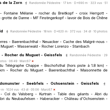
 de la Zorn
Randonnée Pédestre · 17 km · D+690 m · 323 vus · 51
 Fontaine Mélanie - rocher du Breitkopf - croix Herrgott -
- grotte de Danne - MF Finstingerkopf - lavoir de Bois de Chêne
ld
Randonnée Pédestre · 18 km · D+620 m · 372 vus · 34 dl · 10 photos
rres - Baerenbachthal - Neuacker - Cache des Malgré-nous -
u Muguet - Wasserwald - Rocher Lorenzo - Stambach
 - Rocher du Muguet - Geissfels
Randonnée Pédestre · 29
hotos · 06:49 ·
Marc67
u Télégraphe Chappe - Bischofsthal (hors piste à 1.8 km) -
 km - Rocher du Muguet - Baerenbachthal - Maisonnette de
dsmunster - Seebfels - Ochsenstein - Geissfels
 · 1024 vus · 43 dl · 05:06 ·
Marc67
 - Col du Valsberg - Kurtrain - Table des géants - Abri du
bri du Neubaufelsen - Haberacker - Château d'Ochsenstein -