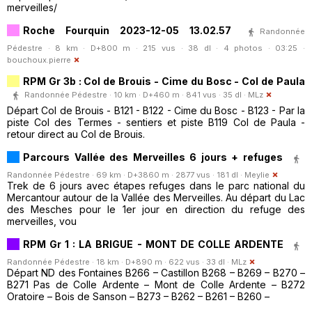
merveilles/
Roche Fourquin 2023-12-05 13.02.57
Randonnée
Pédestre · 8 km · D+800 m · 215 vus · 38 dl · 4 photos · 03:25 ·
bouchoux.pierre
RPM Gr 3b : Col de Brouis - Cime du Bosc - Col de Paula
Randonnée Pédestre · 10 km · D+460 m · 841 vus · 35 dl ·
MLz
Départ Col de Brouis - B121 - B122 - Cime du Bosc - B123 - Par la
piste Col des Termes - sentiers et piste B119 Col de Paula -
retour direct au Col de Brouis.
Parcours Vallée des Merveilles 6 jours + refuges
Randonnée Pédestre · 69 km · D+3860 m · 2877 vus · 181 dl ·
Meylie
Trek de 6 jours avec étapes refuges dans le parc national du
Mercantour autour de la Vallée des Merveilles. Au départ du Lac
des Mesches pour le 1er jour en direction du refuge des
merveilles, vou
RPM Gr 1 : LA BRIGUE - MONT DE COLLE ARDENTE
Randonnée Pédestre · 18 km · D+890 m · 622 vus · 33 dl ·
MLz
Départ ND des Fontaines B266 – Castillon B268 – B269 – B270 –
B271 Pas de Colle Ardente – Mont de Colle Ardente – B272
Oratoire – Bois de Sanson – B273 – B262 – B261 – B260 –