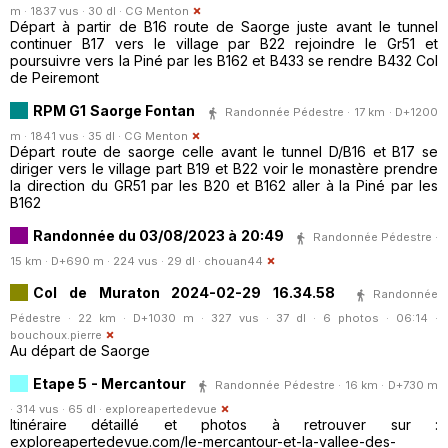
m · 1837 vus · 30 dl ·
CG Menton
Départ à partir de B16 route de Saorge juste avant le tunnel
continuer B17 vers le village par B22 rejoindre le Gr51 et
poursuivre vers la Piné par les B162 et B433 se rendre B432 Col
de Peiremont
RPM G1 Saorge Fontan
Randonnée Pédestre · 17 km · D+1200
m · 1841 vus · 35 dl ·
CG Menton
Départ route de saorge celle avant le tunnel D/B16 et B17 se
diriger vers le village part B19 et B22 voir le monastère prendre
la direction du GR51 par les B20 et B162 aller à la Piné par les
B162
Randonnée du 03/08/2023 à 20:49
Randonnée Pédestre ·
15 km · D+690 m · 224 vus · 29 dl ·
chouan44
Col de Muraton 2024-02-29 16.34.58
Randonnée
Pédestre · 22 km · D+1030 m · 327 vus · 37 dl · 6 photos · 06:14 ·
bouchoux.pierre
Au départ de Saorge
Etape 5 - Mercantour
Randonnée Pédestre · 16 km · D+730 m
· 314 vus · 65 dl ·
exploreapertedevue
Itinéraire détaillé et photos à retrouver sur :
exploreapertedevue.com/le-mercantour-et-la-vallee-des-