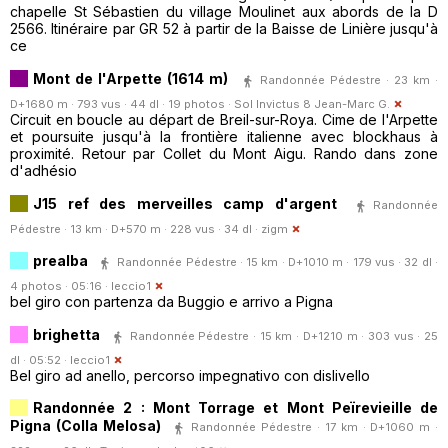
chapelle St Sébastien du village Moulinet aux abords de la D
2566. Itinéraire par GR 52 à partir de la Baisse de Linière jusqu'à
ce
Mont de l'Arpette (1614 m)
Randonnée Pédestre · 23 km ·
D+1680 m · 793 vus · 44 dl · 19 photos ·
Sol Invictus 8 Jean-Marc G.
Circuit en boucle au départ de Breil-sur-Roya. Cime de l'Arpette
et poursuite jusqu'à la frontière italienne avec blockhaus à
proximité. Retour par Collet du Mont Aigu. Rando dans zone
d'adhésio
J15 ref des merveilles camp d'argent
Randonnée
Pédestre · 13 km · D+570 m · 228 vus · 34 dl ·
zigm
prealba
Randonnée Pédestre · 15 km · D+1010 m · 179 vus · 32 dl ·
4 photos · 05:16 ·
leccio1
bel giro con partenza da Buggio e arrivo a Pigna
brighetta
Randonnée Pédestre · 15 km · D+1210 m · 303 vus · 25
dl · 05:52 ·
leccio1
Bel giro ad anello, percorso impegnativo con dislivello
Randonnée 2 : Mont Torrage et Mont Peïrevieille de
Pigna (Colla Melosa)
Randonnée Pédestre · 17 km · D+1060 m ·