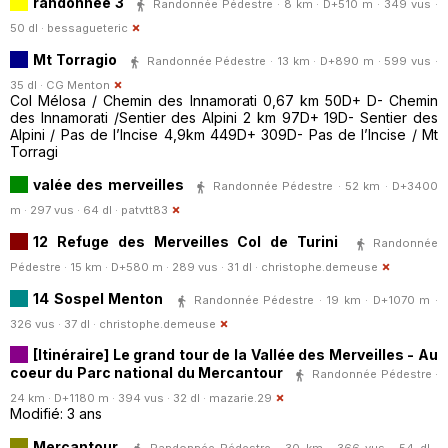
randonnee 3
Randonnée Pédestre · 8 km · D+510 m · 349 vus ·
50 dl ·
bessagueteric
Mt Torragio
Randonnée Pédestre · 13 km · D+890 m · 599 vus ·
35 dl ·
CG Menton
Col Mélosa / Chemin des Innamorati 0,67 km 50D+ D- Chemin
des Innamorati /Sentier des Alpini 2 km 97D+ 19D- Sentier des
Alpini / Pas de l’Incise 4,9km 449D+ 309D- Pas de l’Incise / Mt
Torragi
valée des merveilles
Randonnée Pédestre · 52 km · D+3400
m · 297 vus · 64 dl ·
patvtt83
12 Refuge des Merveilles Col de Turini
Randonnée
Pédestre · 15 km · D+580 m · 289 vus · 31 dl ·
christophe.demeuse
14 Sospel Menton
Randonnée Pédestre · 19 km · D+1070 m ·
326 vus · 37 dl ·
christophe.demeuse
[Itinéraire] Le grand tour de la Vallée des Merveilles - Au
coeur du Parc national du Mercantour
Randonnée Pédestre ·
24 km · D+1180 m · 394 vus · 32 dl ·
mazarie.29
Modifié: 3 ans
Mercantour