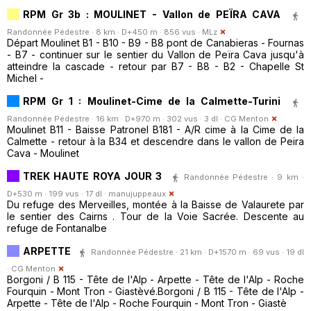
RPM Gr 3b : MOULINET - Vallon de PEÏRA CAVA
Randonnée Pédestre · 8 km · D+450 m · 856 vus ·
MLz
Départ Moulinet B1 - B10 - B9 - B8 pont de Canabieras - Fournas
- B7 - continuer sur le sentier du Vallon de Peïra Cava jusqu'à
atteindre la cascade - retour par B7 - B8 - B2 - Chapelle St
Michel -
RPM Gr 1 : Moulinet-Cime de la Calmette-Turini
Randonnée Pédestre · 16 km · D+970 m · 302 vus · 3 dl ·
CG Menton
Moulinet B11 - Baisse Patronel B181 - A/R cime à la Cime de la
Calmette - retour à la B34 et descendre dans le vallon de Peira
Cava - Moulinet
TREK HAUTE ROYA JOUR 3
Randonnée Pédestre · 9 km ·
D+530 m · 199 vus · 17 dl ·
manujuppeaux
Du refuge des Merveilles, montée à la Baisse de Valaurete par
le sentier des Cairns . Tour de la Voie Sacrée. Descente au
refuge de Fontanalbe
ARPETTE
Randonnée Pédestre · 21 km · D+1570 m · 69 vus · 19 dl
·
CG Menton
Borgoni / B 115 - Tête de l'Alp - Arpette - Tête de l'Alp - Roche
Fourquin - Mont Tron - Giastèvé.Borgoni / B 115 - Tête de l'Alp -
Arpette - Tête de l'Alp - Roche Fourquin - Mont Tron - Giastè