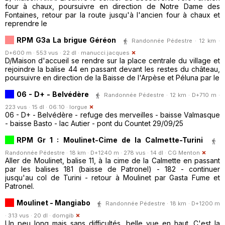
four à chaux, poursuivre en direction de Notre Dame des
Fontaines, retour par la route jusqu'à l'ancien four à chaux et
reprendre le
RPM G3a La brigue Géréon
Randonnée Pédestre · 12 km ·
D+600 m · 553 vus · 22 dl ·
manucci.jacques
D/Maison d'accueil se rendre sur la place centrale du village et
rejoindre la balise 44 en passant devant les restes du château,
poursuivre en direction de la Baisse de l'Arpèse et Péluna par le
06 - D+ - Belvédère
Randonnée Pédestre · 12 km · D+710 m ·
223 vus · 15 dl · 06:10 ·
lorgue
06 - D+ - Belvédère - refuge des merveilles - baisse Valmasque
- baisse Basto - lac Autier - pont du Countet 29/09/25
RPM Gr 1 : Moulinet-Cime de la Calmette-Turini
Randonnée Pédestre · 18 km · D+1240 m · 278 vus · 14 dl ·
CG Menton
Aller de Moulinet, balise 11, à la cime de la Calmette en passant
par les balises 181 (baisse de Patronel) - 182 - continuer
jusqu'au col de Turini - retour à Moulinet par Gasta Fume et
Patronel.
Moulinet - Mangiabo
Randonnée Pédestre · 18 km · D+1200 m
· 313 vus · 20 dl ·
domgib
Un peu long mais sans difficultés, belle vue en haut. C'est la