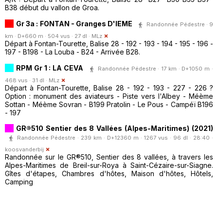
B38 début du vallon de Groa.
Gr 3a : FONTAN - Granges D'IEME
Randonnée Pédestre · 9
km · D+660 m · 504 vus · 27 dl ·
MLz
Départ à Fontan-Tourette, Balise 28 - 192 - 193 - 194 - 195 - 196 -
197 - B198 - La Louba - B24 - Arrivée B28.
RPM Gr 1 : LA CEVA
Randonnée Pédestre · 17 km · D+1050 m ·
468 vus · 31 dl ·
MLz
Départ à Fontan-Tourette, Balise 28 - 192 - 193 - 227 - 226 ?
Option : monument des aviateurs - Piste vers l'Albey - Méème
Sottan - Méème Sovran - B199 Pratolin - Le Pous - Campéï B196
- 197
GR®510 Sentier des 8 Vallées (Alpes-Maritimes) (2021)
Randonnée Pédestre · 239 km · D+12360 m · 1267 vus · 96 dl · 28:40 ·
koosvanderbij
Randonnée sur le GR®510, Sentier des 8 vallées, à travers les
Alpes-Maritimes de Breil-sur-Roya à Saint-Cézaire-sur-Siagne.
Gîtes d'étapes, Chambres d'hôtes, Maison d'hôtes, Hôtels,
Camping