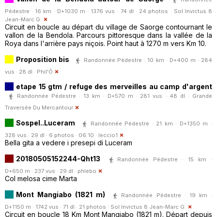
Pédestre · 16 km · D+1030 m · 1376 vus · 74 dl · 24 photos ·
Sol Invictus 8
Jean-Marc G.
Circuit en boucle au départ du village de Saorge contournant le
vallon de la Bendola. Parcours pittoresque dans la vallée de la
Roya dans l'arrière pays niçois. Point haut à 1270 m vers Km 10.
Proposition bis
Randonnée Pédestre · 10 km · D+400 m · 284
vus · 28 dl ·
Phil'Ô
etape 15 gtm / refuge des merveilles au camp d'argent
Randonnée Pédestre · 13 km · D+570 m · 281 vus · 48 dl ·
Grande
Traversée Du Mercantour
Sospel..Luceram
Randonnée Pédestre · 21 km · D+1350 m ·
328 vus · 29 dl · 6 photos · 06:10 ·
leccio1
Bella gita a vedere i presepi di Luceram
20180505152244-Qht13
Randonnée Pédestre · 15 km ·
D+650 m · 237 vus · 29 dl ·
phlebo
Col melosa cime Marta
Mont Mangiabo (1821 m)
Randonnée Pédestre · 19 km ·
D+1150 m · 1742 vus · 71 dl · 21 photos ·
Sol Invictus 8 Jean-Marc G.
Circuit en boucle 18 Km Mont Mangiabo (1821 m). Départ depuis