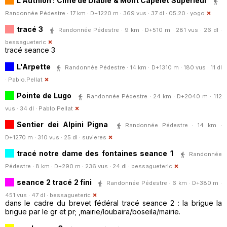
L'Authion : Cime de Diable & Mont Capelet Supérieur
Randonnée Pédestre · 17 km · D+1220 m · 369 vus · 37 dl · 05:20 ·
yogo
tracé 3
Randonnée Pédestre · 9 km · D+510 m · 281 vus · 26 dl ·
bessagueteric
tracé seance 3
L'Arpette
Randonnée Pédestre · 14 km · D+1310 m · 180 vus · 11 dl
·
Pablo.Pellat
Pointe de Lugo
Randonnée Pédestre · 24 km · D+2040 m · 112
vus · 34 dl ·
Pablo.Pellat
Sentier dei Alpini Pigna
Randonnée Pédestre · 14 km ·
D+1270 m · 310 vus · 25 dl ·
suvieres
tracé notre dame des fontaines seance 1
Randonnée
Pédestre · 8 km · D+290 m · 236 vus · 24 dl ·
bessagueteric
seance 2 tracé 2 fini
Randonnée Pédestre · 6 km · D+380 m ·
451 vus · 47 dl ·
bessagueteric
dans le cadre du brevet fédéral tracé seance 2 : la brigue la
brigue par le gr et pr; ,mairie/loubaira/boseila/mairie.