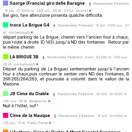
Saorge (Francia) giro delle Baragne
Randonnée Pédestre
· 15 km · D+1060 m · 329 vus · 40 dl · 04:52 ·
leccio1
Bel giro, fare attenzione prrsenta qualche difficoltà
trace La Brigue G4
Randonnée Pédestre · 8 km · 809 vus · 27
dl ·
michelmus9
départ parking de La Brigue, chemin vers l'ancien four à chaux,
puis route à droite (D 143) jusqu'à ND des fontaines . Retour par
le même chemin
LA BRIGUE 3B
Randonnée Pédestre · 9 km · D+290 m · 910 vus ·
30 dl ·
michelmus9
Départ du parking de La Brigue/ sentiersentier jusqu'à l'ancien
four à chaux,puis continuer le sentier vers ND des Fontaines, B
266:265/264/263, et poursuite à volonté dans le vallon de la
Madone
J9 Cime du Diable
Randonnée Pédestre · 30 km · D+1020 m ·
148 vus · 26 dl ·
Maglischo
Nuit à l'hôtel, ouf !
Cime de la Nauque
Randonnée Pédestre · 15 km · D+1450 m ·
170 vus · 17 dl ·
Pablo.Pellat