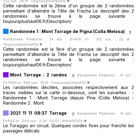
322 vus · 26 dl ·
Toujoursplushaut06
Cette randonnée est la 2ème d'un groupe de 2 randonnées
permettant d'atteindre la Tête de Fracha Le descriptif des 2
randonnées se trouve à la page suivante :
toujoursplushaut06.fr/Description/
Randonnée 1 : Mont Torrage de Pigna (Colla Melosa)
Randonnée Pédestre · 14 km · D+930 m · 312 vus · 22 dl ·
Toujoursplushaut06
Cette randonnée est la 1ère d'un groupe de 2 randonnées
permettant d'atteindre la Tête de Fracha Le descriptif des 2
randonnées se trouve à la page suivante :
toujoursplushaut06.fr/Description/
Mont Torrage : 2 randos
Randonnée Pédestre · 31 km ·
D+1990 m · 955 vus · 74 dl ·
Toujoursplushaut06
Les randonnées décrites, associées respectivement aux 2
traces visibles sur la carte ci-dessous, sont les suivantes : -
Randonnée 1 : Mont Torrage depuis Pina (Colla Melosa) -
Randonnée 2 : Mont
2021 11 11 08:37 Torrage
Randonnée Pédestre · 13 km ·
D+840 m · 244 vus · 21 dl · 04:01 ·
Annie06100
Le Toraggio en circuit. Quelques cordes fixes pour franchir les
passages délicats.