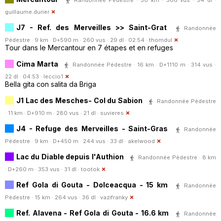
Randonnée Pédestre · 30 km · 366 vus · 54 dl ·
guillaume.durier
J7 - Ref. des Merveilles >> Saint-Grat
Randonnée
Pédestre · 9 km · D+590 m · 260 vus · 29 dl · 02:54 ·
thomdul
Tour dans le Mercantour en 7 étapes et en refuges
Cima Marta
Randonnée Pédestre · 16 km · D+1110 m · 314 vus ·
22 dl · 04:53 ·
leccio1
Bella gita con salita da Briga
J1 Lac des Mesches- Col du Sabion
Randonnée Pédestre
· 11 km · D+910 m · 280 vus · 21 dl ·
suvieres
J4 - Refuge des Merveilles - Saint-Gras
Randonnée
Pédestre · 9 km · D+450 m · 244 vus · 33 dl ·
akelwood
Lac du Diable depuis l'Authion
Randonnée Pédestre · 8 km
· D+260 m · 353 vus · 31 dl ·
tootok
Ref Gola di Gouta - Dolceacqua - 15 km
Randonnée
Pédestre · 15 km · 264 vus · 36 dl ·
vazifranky
Ref. Alavena - Ref Gola di Gouta - 16.6 km
Randonnée