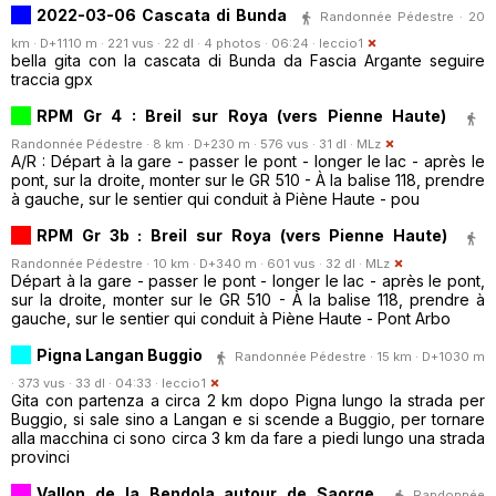
2022-03-06 Cascata di Bunda
Randonnée Pédestre · 20
km · D+1110 m · 221 vus · 22 dl · 4 photos · 06:24 ·
leccio1
bella gita con la cascata di Bunda da Fascia Argante seguire
traccia gpx
RPM Gr 4 : Breil sur Roya (vers Pienne Haute)
Randonnée Pédestre · 8 km · D+230 m · 576 vus · 31 dl ·
MLz
A/R : Départ à la gare - passer le pont - longer le lac - après le
pont, sur la droite, monter sur le GR 510 - À la balise 118, prendre
à gauche, sur le sentier qui conduit à Piène Haute - pou
RPM Gr 3b : Breil sur Roya (vers Pienne Haute)
Randonnée Pédestre · 10 km · D+340 m · 601 vus · 32 dl ·
MLz
Départ à la gare - passer le pont - longer le lac - après le pont,
sur la droite, monter sur le GR 510 - À la balise 118, prendre à
gauche, sur le sentier qui conduit à Piène Haute - Pont Arbo
Pigna Langan Buggio
Randonnée Pédestre · 15 km · D+1030 m
· 373 vus · 33 dl · 04:33 ·
leccio1
Gita con partenza a circa 2 km dopo Pigna lungo la strada per
Buggio, si sale sino a Langan e si scende a Buggio, per tornare
alla macchina ci sono circa 3 km da fare a piedi lungo una strada
provinci
Vallon de la Bendola autour de Saorge
Randonnée