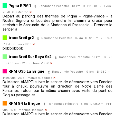
Pigna RPM 1
Randonnée Pédestre · 19 km · D+1180 m · 261 vus ·
20 dl ·
CG Menton
Départ au parking des thermes de Pigna – Pigna-village – à
Nostra Signora di Lourdes prendre le chemin à droite pour
atteindre le Santuario de la Madonna di Passoscio – Prendre le
sentier à
traceBreil gr2
Randonnée Pédestre · 14 km · D+910 m · 260 vus
· 12 dl ·
d.franck1956
bbbbbbbbb
traceBreil Sur Roya Gr2
Randonnée Pédestre · 13 km · D+920
m · 260 vus · 12 dl ·
d.franck1956
RPM G3b La Brigue
Randonnée Pédestre · 9 km · D+350 m ·
1495 vus · 26 dl ·
manucci.jacques
D/ Maison AMAPEI suivre le sentier de découverte vers l'ancien
four à chaux, poursuivre en direction de Notre Dame des
Fontaines, retour par le même chemin avec visite du pont du
Coq au passage et
RPM G4 la Brigue
Randonnée Pédestre · 8 km · D+250 m · 1441
vus · 15 dl ·
manucci.jacques
D/ Maison AMAPEI suivre le sentier de découverte vers l'ancien