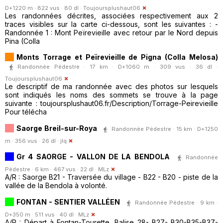
D+1220 m · 822 vus · 80 dl ·
Toujoursplushaut06
Les randonnées décrites, associées respectivement aux 2
traces visibles sur la carte ci-dessous, sont les suivantes : -
Randonnée 1 : Mont Peïrevieille avec retour par le Nord depuis
Pina (Colla
Monts Torrage et Peïrevieille de Pigna (Colla Melosa)
Randonnée Pédestre · 17 km · D+1060 m · 309 vus · 36 dl ·
Toujoursplushaut06
Le descriptif de ma randonnée avec des photos sur lesquels
sont indiqués les noms des sommets se trouve à la page
suivante : toujoursplushaut06.fr/Description/Torrage-Peirevieille
Pour télécha
Saorge Breil-sur-Roya
Randonnée Pédestre · 15 km · D+1250
m · 356 vus · 26 dl ·
jlq
Gr 4 SAORGE - VALLON DE LA BENDOLA
Randonnée
Pédestre · 6 km · 467 vus · 22 dl ·
MLz
A/R : Saorge B21 - Traversée du village - B22 - B20 - piste de la
vallée de la Bendola à volonté.
FONTAN - SENTIER VALLÉEN
Randonnée Pédestre · 9 km ·
D+350 m · 511 vus · 40 dl ·
MLz
A/R : Départ à Fontan-Tourette, Balise 28- B27- B30-B35-B37-