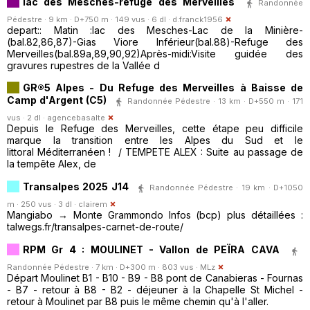
lac des Mesches-refuge des Merveilles
Randonnée
Pédestre · 9 km · D+750 m · 149 vus · 6 dl ·
d.franck1956
depart:: Matin :lac des Mesches-Lac de la Minière-
(bal.82,86,87)-Gias Viore Inférieur(bal.88)-Refuge des
Merveilles(bal.89a,89,90,92)Après-midi:Visite guidée des
gravures rupestres de la Vallée d
GR®5 Alpes - Du Refuge des Merveilles à Baisse de
Camp d'Argent (C5)
Randonnée Pédestre · 13 km · D+550 m · 171
vus · 2 dl ·
agencebasalte
Depuis le Refuge des Merveilles, cette étape peu difficile
marque la transition entre les Alpes du Sud et le
littoral Méditerranéen ! / TEMPETE ALEX : Suite au passage de
la tempête Alex, de
Transalpes 2025 J14
Randonnée Pédestre · 19 km · D+1050
m · 250 vus · 3 dl ·
clairem
Mangiabo → Monte Grammondo Infos (bcp) plus détaillées :
talwegs.fr/transalpes-carnet-de-route/
RPM Gr 4 : MOULINET - Vallon de PEÏRA CAVA
Randonnée Pédestre · 7 km · D+300 m · 803 vus ·
MLz
Départ Moulinet B1 - B10 - B9 - B8 pont de Canabieras - Fournas
- B7 - retour à B8 - B2 - déjeuner à la Chapelle St Michel -
retour à Moulinet par B8 puis le même chemin qu'à l'aller.