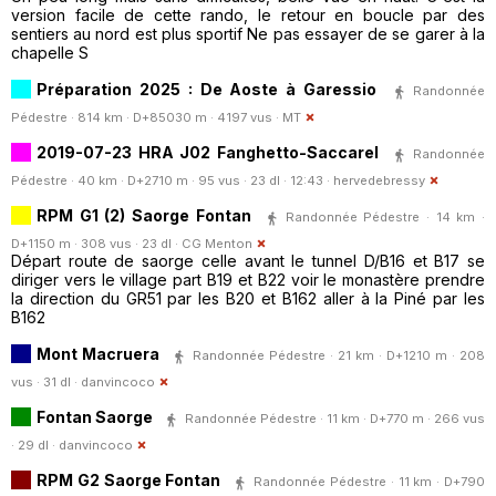
version facile de cette rando, le retour en boucle par des
sentiers au nord est plus sportif Ne pas essayer de se garer à la
chapelle S
Préparation 2025 : De Aoste à Garessio
Randonnée
Pédestre · 814 km · D+85030 m · 4197 vus ·
MT
2019-07-23 HRA J02 Fanghetto-Saccarel
Randonnée
Pédestre · 40 km · D+2710 m · 95 vus · 23 dl · 12:43 ·
hervedebressy
RPM G1 (2) Saorge Fontan
Randonnée Pédestre · 14 km ·
D+1150 m · 308 vus · 23 dl ·
CG Menton
Départ route de saorge celle avant le tunnel D/B16 et B17 se
diriger vers le village part B19 et B22 voir le monastère prendre
la direction du GR51 par les B20 et B162 aller à la Piné par les
B162
Mont Macruera
Randonnée Pédestre · 21 km · D+1210 m · 208
vus · 31 dl ·
danvincoco
Fontan Saorge
Randonnée Pédestre · 11 km · D+770 m · 266 vus
· 29 dl ·
danvincoco
RPM G2 Saorge Fontan
Randonnée Pédestre · 11 km · D+790