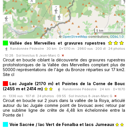
5 km
©
OpenStreetMap
contributors,
ODbL 1.0
Vallée des Merveilles et gravures rupestres
Randonnée Pédestre · 30 km · D+1310 m · 2980 vus · 200 dl · 24 photos
· 10:28 ·
Sol Invictus 8 Jean-Marc G.
Circuit en boucle ciblant la découverte des gravures rupestres
protohistoriques de la Vallée des Merveilles comptant plus de
50000 représentations de l'âge du Bronze réparties sur 17 km2.
Site cl
Lac Jugale (2170 m) et Pointes de la Corne de Bouc
(2455 m et 2414 m)
Randonnée Pédestre · 24 km · D+1670
m · 1336 vus · 107 dl · 24 photos · 09:55 ·
Sol Invictus 8 Jean-Marc G.
Circuit en boucle sur 2 jours dans la vallée de la Roya, articulé
autour du lac Jugale comme point de bivouac avec retour par
une sublime ligne de crête de 4,48 km échelonnée entre la
Pointe de l
Voie Sacrée / lac Vert de Fonalba et lacs Jumeaux