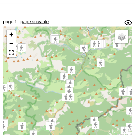
Dénivelé min/max
Auteur
Dossier
et
page 1 -
page suivante
sous-dossiers
+
Trier par
−
Horodatage
Photos