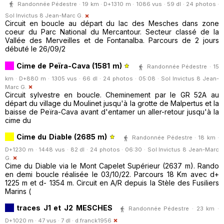
Randonnée Pédestre · 19 km · D+1310 m · 1086 vus · 59 dl · 24 photos ·
Sol Invictus 8 Jean-Marc G.
Circuit en boucle au départ du lac des Mesches dans zone
coeur du Parc National du Mercantour. Secteur classé de la
Vallée des Merveilles et de Fontanalba. Parcours de 2 jours
débuté le 26/09/2
Cime de Peïra-Cava (1581 m)
Randonnée Pédestre · 15
km · D+880 m · 1305 vus · 66 dl · 24 photos · 05:08 ·
Sol Invictus 8 Jean-
Marc G.
Circuit sylvestre en boucle. Cheminement par le GR 52A au
départ du village du Moulinet jusqu'à la grotte de Malpertus et la
baisse de Peïra-Cava avant d'entamer un aller-retour jusqu'à la
cime du
Cime du Diable (2685 m)
Randonnée Pédestre · 18 km ·
D+1230 m · 1448 vus · 82 dl · 24 photos · 06:30 ·
Sol Invictus 8 Jean-Marc
G.
Cime du Diable via le Mont Capelet Supérieur (2637 m). Rando
en demi boucle réalisée le 03/10/22. Parcours 18 Km avec d+
1225 m et d- 1354 m. Circuit en A/R depuis la Stèle des Fusiliers
Marins (
traces J1 et J2 MESCHES
Randonnée Pédestre · 23 km ·
D+1020 m · 47 vus · 7 dl ·
d.franck1956