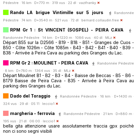
Pédestre · 16 km · D+770 m · 319 vus · 22 dl ·
vazifranky
Rando LA brigue Vintimille sur 5 jours
Randonnée
Pédestre · 74 km · D+3540 m · 521 vus · 72 dl ·
bernard.collaudin.free
RPM Gr 1 : St VINCENT (SOSPEL) - PEIRA CAVA
Randonnée Pédestre · 14 km · D+1220 m · 1086 vus · 40 dl ·
MLz
Départ B55 sur la D2566 - B19 - B18 - B51 - Granges de Cuos -
B50 - Côte 1026m - Côte 1085m - B43 - B42 - B41 - B40 - B39 -
B38 - Arrivée à Peïra Cava au parking des Granges du Lac.
RPM Gr 2 : MOULINET - PEIRA CAVA
Randonnée Pédestre
· 8 km · D+780 m · 1364 vus · 35 dl ·
MLz
Départ Moulinet B1 - B2 - B3 - B4 - Baisse de Beccas - B5 - B6 -
B179 Baisse de Peïra Cava - B35 - Arrivée à Peïra Cava au
parking des Granges du Lac.
Dado del Toraggio
Randonnée Pédestre · 16 km · D+1430 m ·
324 vus · 29 dl · 05:11 ·
leccio1
margheria - ferrovia
Randonnée Pédestre · 21 km · D+880 m ·
195 vus · 21 dl · 06:00 ·
leccio1
bella gita attenzione usare assolutamente traccia gpx poichè
non ci sono segni visibili