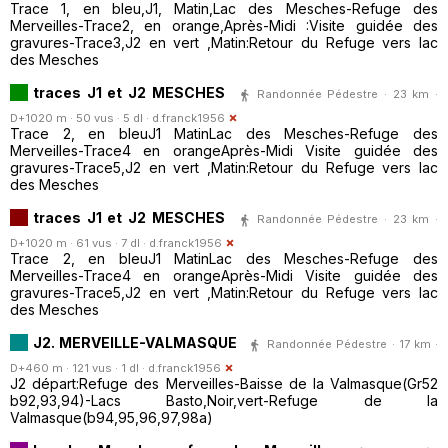
Trace 1, en bleu,J1, Matin,Lac des Mesches-Refuge des
Merveilles-Trace2, en orange,Après-Midi :Visite guidée des
gravures-Trace3,J2 en vert ,Matin:Retour du Refuge vers lac
des Mesches
traces J1 et J2 MESCHES
Randonnée Pédestre · 23 km ·
D+1020 m · 50 vus · 5 dl ·
d.franck1956
Trace 2, en bleuJ1 MatinLac des Mesches-Refuge des
Merveilles-Trace4 en orangeAprès-Midi Visite guidée des
gravures-Trace5,J2 en vert ,Matin:Retour du Refuge vers lac
des Mesches
traces J1 et J2 MESCHES
Randonnée Pédestre · 23 km ·
D+1020 m · 61 vus · 7 dl ·
d.franck1956
Trace 2, en bleuJ1 MatinLac des Mesches-Refuge des
Merveilles-Trace4 en orangeAprès-Midi Visite guidée des
gravures-Trace5,J2 en vert ,Matin:Retour du Refuge vers lac
des Mesches
J2. MERVEILLE-VALMASQUE
Randonnée Pédestre · 17 km ·
D+460 m · 121 vus · 1 dl ·
d.franck1956
J2 départ:Refuge des Merveilles-Baisse de la Valmasque(Gr52
b92,93,94)-Lacs Basto,Noir,vert-Refuge de la
Valmasque(b94,95,96,97,98a)