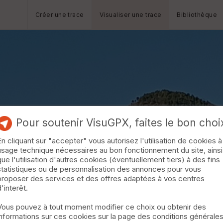
Créer une trace
Visualiser une trace
Bibliothèque
Pour soutenir VisuGPX, faites le bon choi
En cliquant sur "accepter" vous autorisez l'utilisation de cookies à
usage technique nécessaires au bon fonctionnement du site, ainsi
que l'utilisation d'autres cookies (éventuellement tiers) à des fins
statistiques ou de personnalisation des annonces pour vous
proposer des services et des offres adaptées à vos centres
d'interêt.
Vous pouvez à tout moment modifier ce choix ou obtenir des
informations sur ces cookies sur la page des conditions générale