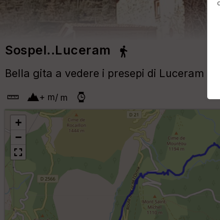
Sospel..Luceram
Bella gita a vedere i presepi di Luceram
+
m
/
m
+
−