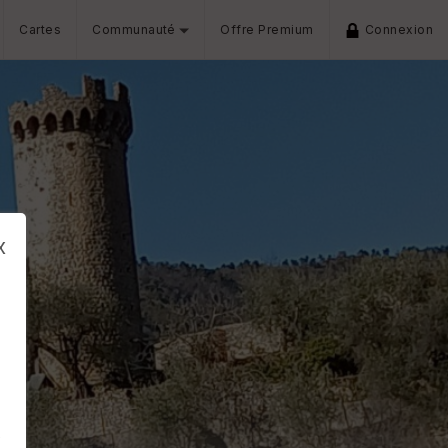
Cartes
Communauté
Offre Premium
Connexion
x
s