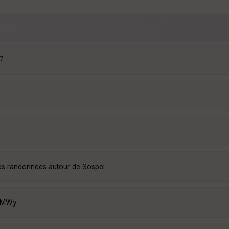
47
les randonnées autour de Sospel
l4MWy