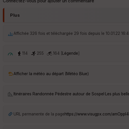
Connectez-vous pour ajouter un commentaire
Plus
Affichée 326 fois et téléchargée 29 fois depuis le 10.01.22 16:
114
255
164 [
Légende
]
Afficher la météo au départ (Météo Blue)
Itinéraires Randonnée Pédestre autour de
Sospel
·
Les plus bel
URL permanente de la page
https://www.visugpx.com/amOpp