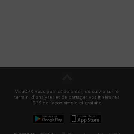
e
n
s
St
re
et
Vi
e
w
VisuGPX vous permet de créer, de suivre sur le
terrain, d'analyser et de partager vos itinéraires
GPS de façon simple et gratuite