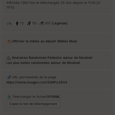
r
Affichée 1360 fois et téléchargée 35 fois depuis le 11.05.22
d
15:52
é
p
ar
t
72
151
105 [
Légende
]
ar
ri
v
Afficher la météo au départ (Météo Blue)
é
e
Itinéraires Randonnée Pédestre autour de
Moulinet
·
Fil
Les plus belles randonnées autour de Moulinet
tr
e
P
URL permanente de la page
OI
https://www.visugpx.com/SQKPzJl5G3
C
Télécharger le fichier
GPX
KML
ou
le
ur