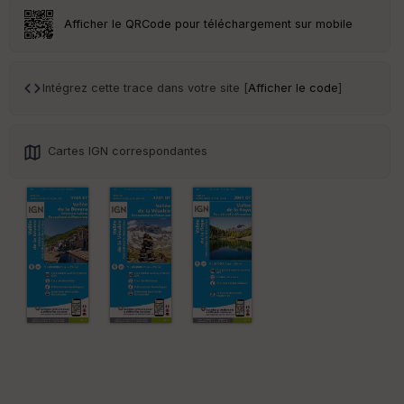
Afficher le QRCode pour téléchargement sur mobile
Ep
ai
Intégrez cette trace dans votre site [
Afficher le code
]
ss
eu
r
Cartes IGN correspondantes
Tr
an
sp
ar
en
ce
Po
int
illé
s
S