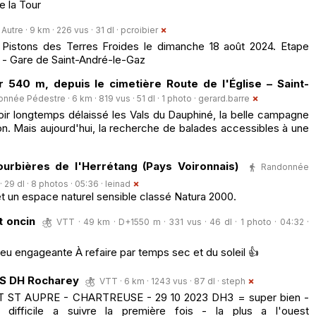
e la Tour
Autre · 9 km · 226 vus · 31 dl ·
pcroibier
 Pistons des Terres Froides le dimanche 18 août 2024. Etape
 - Gare de Saint-André-le-Gaz
 540 m, depuis le cimetière Route de l'Église – Saint-
nnée Pédestre · 6 km · 819 vus · 51 dl · 1 photo ·
gerard.barre
oir longtemps délaissé les Vals du Dauphiné, la belle campagne
n. Mais aujourd'hui, la recherche de balades accessibles à une
urbières de l'Herrétang (Pays Voironnais)
Randonnée
 29 dl · 8 photos · 05:36 ·
leinad
 un espace naturel sensible classé Natura 2000.
t oncin
VTT · 49 km · D+1550 m · 331 vus · 46 dl · 1 photo · 04:32 ·
eu engageante À refaire par temps sec et du soleil 👍
S DH Rocharey
VTT · 6 km · 1243 vus · 87 dl ·
steph
 ST AUPRE - CHARTREUSE - 29 10 2023 DH3 = super bien -
 difficile a suivre la première fois - la plus a l'ouest