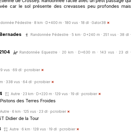
Etienne de Crossey. Randonnée facile avec un petit passage qui
rivée car le sol présente des crevasses peu profondes mais
donnée Pédestre · 8 km · D+400 m · 180 vus · 18 dl ·
Gator38
 Bernades
Randonnée Pédestre · 5 km · D+240 m · 251 vus · 38 dl ·
 2104
Randonnée Equestre · 20 km · D+630 m · 143 vus · 23 dl ·
19 vus · 69 dl ·
pcroibier
km · 338 vus · 64 dl ·
pcroibier
4
Autre · 23 km · D+220 m · 129 vus · 19 dl ·
pcroibier
 Pistons des Terres Froides
Autre · 6 km · 125 vus · 23 dl ·
pcroibier
T Didier de la Tour
B
Autre · 6 km · 128 vus · 19 dl ·
pcroibier