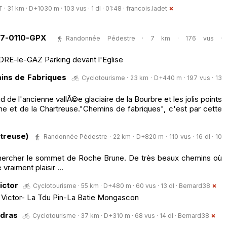
 · 31 km · D+1030 m · 103 vus · 1 dl · 01:48 ·
francois.ladet
7-0110-GPX
Randonnée Pédestre · 7 km · 176 vus ·
DRE-le-GAZ Parking devant l'Eglise
mins de Fabriques
Cyclotourisme · 23 km · D+440 m · 197 vus · 13
de l'ancienne vallÃ©e glaciaire de la Bourbre et les jolis points
ne et de la Chartreuse."Chemins de fabriques", c'est par cette
treuse)
Randonnée Pédestre · 22 km · D+820 m · 110 vus · 16 dl · 10
chercher le sommet de Roche Brune. De très beaux chemins où
vraiment plaisir ...
ictor
Cyclotourisme · 55 km · D+480 m · 60 vus · 13 dl ·
Bernard38
t Victor- La Tdu Pin-La Batie Mongascon
ndras
Cyclotourisme · 37 km · D+310 m · 68 vus · 14 dl ·
Bernard38