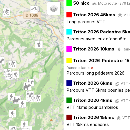
50 nico
Moto route · 279 k
Triton 2026 45kms
VTT
Long parcours VTT
Triton 2026 Pedestre 5k
Parcours avec jeux d'enquête
Triton 2026 10kms
Rand
Triton 2026 Pedestre 1
francois.ladet
Parcours long pédestre 2026
Triton 2026 6kms
VTT ·
Parcours VTT 6kms pour les peti
Triton 2026 4kms
VTT ·
VTT 4kms pour bambinos
Triton 2026 15kms
VTT 
VTT 15kms encadrés