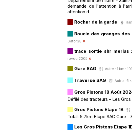
Département de l'Isère - Saint-
demande de l'attention à l'ar
attention d
Rocher de la garde
Ran
Boucle des granges des
Gator38
trace sortie shr merlas
reveur2005
Gare SAG
Autre · 1 km · 10
Traverse SAG
Autre · 6 
Gros Pistons 18 Août 202
Défilé des tracteurs - Les Gros
Gros Pistons Etape 1B
Total: 5.7km Etape SAG Gare - S
Les Gros Pistons Etape 1