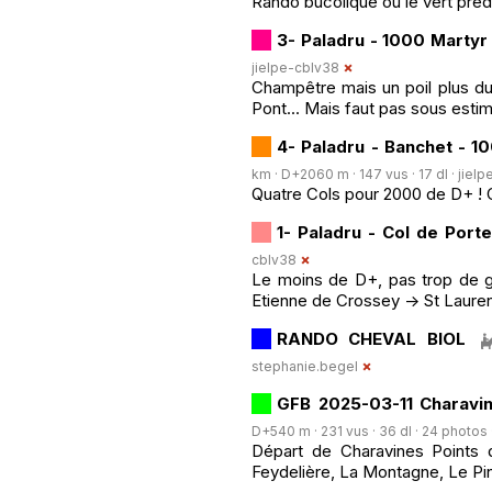
Rando bucolique où le vert préd
3- Paladru - 1000 Martyr
jielpe-cblv38
Champêtre mais un poil plus dur
Pont... Mais faut pas sous estim
4- Paladru - Banchet - 1
km · D+2060 m · 147 vus · 17 dl ·
jielp
Quatre Cols pour 2000 de D+ ! C'
1- Paladru - Col de Porte
cblv38
Le moins de D+, pas trop de gr
Etienne de Crossey -> St Lauren
RANDO CHEVAL BIOL
stephanie.begel
GFB 2025-03-11 Charavin
D+540 m · 231 vus · 36 dl · 24 photos 
Départ de Charavines Points d
Feydelière, La Montagne, Le Pi