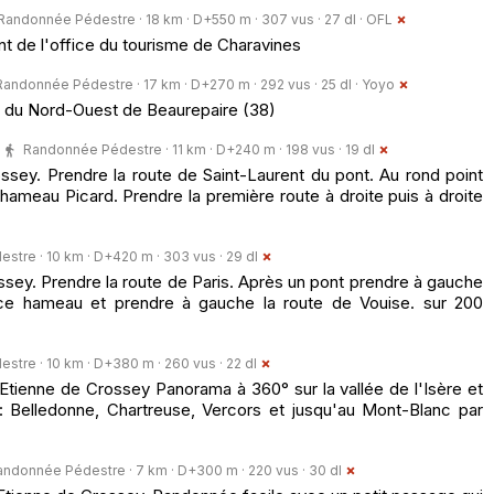
Randonnée Pédestre · 18 km · D+550 m · 307 vus · 27 dl ·
OFL
nt de l'office du tourisme de Charavines
Randonnée Pédestre · 17 km · D+270 m · 292 vus · 25 dl ·
Yoyo
 du Nord-Ouest de Beaurepaire (38)
Randonnée Pédestre · 11 km · D+240 m · 198 vus · 19 dl
ssey. Prendre la route de Saint-Laurent du pont. Au rond point
 hameau Picard. Prendre la première route à droite puis à droite
tre · 10 km · D+420 m · 303 vus · 29 dl
sey. Prendre la route de Paris. Après un pont prendre à gauche
 ce hameau et prendre à gauche la route de Vouise. sur 200
tre · 10 km · D+380 m · 260 vus · 22 dl
Etienne de Crossey Panorama à 360° sur la vallée de l'Isère et
: Belledonne, Chartreuse, Vercors et jusqu'au Mont-Blanc par
andonnée Pédestre · 7 km · D+300 m · 220 vus · 30 dl