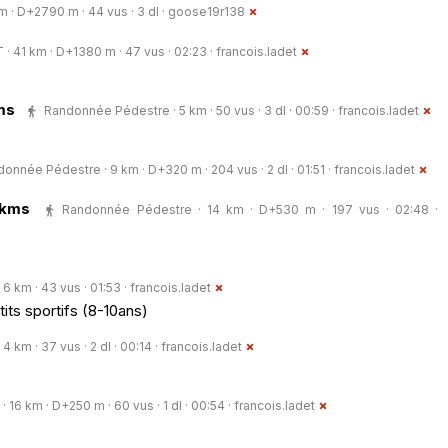
m · D+2790 m · 44 vus · 3 dl ·
goose19r138
 · 41 km · D+1380 m · 47 vus · 02:23 ·
francois.ladet
ms
Randonnée Pédestre · 5 km · 50 vus · 3 dl · 00:59 ·
francois.ladet
onnée Pédestre · 9 km · D+320 m · 204 vus · 2 dl · 01:51 ·
francois.ladet
5kms
Randonnée Pédestre · 14 km · D+530 m · 197 vus · 02:48 ·
 6 km · 43 vus · 01:53 ·
francois.ladet
ts sportifs (8-10ans)
 4 km · 37 vus · 2 dl · 00:14 ·
francois.ladet
· 16 km · D+250 m · 60 vus · 1 dl · 00:54 ·
francois.ladet