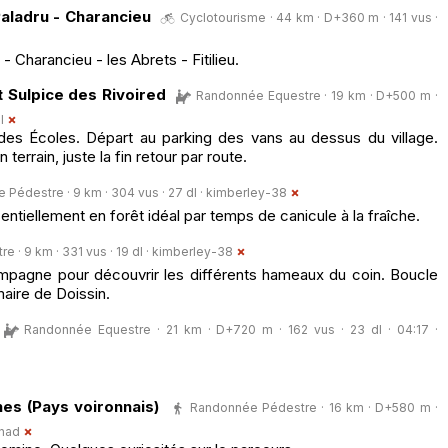
 Paladru - Charancieu
Cyclotourisme · 44 km · D+360 m · 141 vus ·
 - Charancieu - les Abrets - Fitilieu.
 Sulpice des Rivoired
Randonnée Equestre · 19 km · D+500 m ·
l
 des Écoles. Départ au parking des vans au dessus du village.
 terrain, juste la fin retour par route.
Pédestre · 9 km · 304 vus · 27 dl ·
kimberley-38
tiellement en forêt idéal par temps de canicule à la fraîche.
 · 9 km · 331 vus · 19 dl ·
kimberley-38
ampagne pour découvrir les différents hameaux du coin. Boucle
maire de Doissin.
Randonnée Equestre · 21 km · D+720 m · 162 vus · 23 dl · 04:17 ·
nes (Pays voironnais)
Randonnée Pédestre · 16 km · D+580 m ·
inad