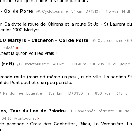
omine. Quelques curiosités sur le parcours ...
 - Col de Porte
Cyclotourisme · 54 km · D+1510 m · 115 vus · 14 dl ·
. Ca évite la route de Chirens et la route St Jo - St Laurent du
er les 1000 Martyrs...
000 Martyrs - Cucheron - Col de Porte
Cyclotourisme · 69
e-cblv38
est là qu'on voit les vrais !
 (soft)
Cyclotourisme · 48 km · D+1150 m · 188 vus · 15 dl ·
jielpe-
ande route (mais qd même un peu), ni de ville. La section St
t du Pont peut être un peu pénible.
Randonnée Equestre · 252 km · D+3350 m · 856 vus · 213 dl ·
es, Tour du Lac de Paladru
Randonnée Pédestre · 18 km ·
· 04:26 ·
Montpounat
e passage : Croix des Cochettes, Bilieu, La Veronnière, La
n