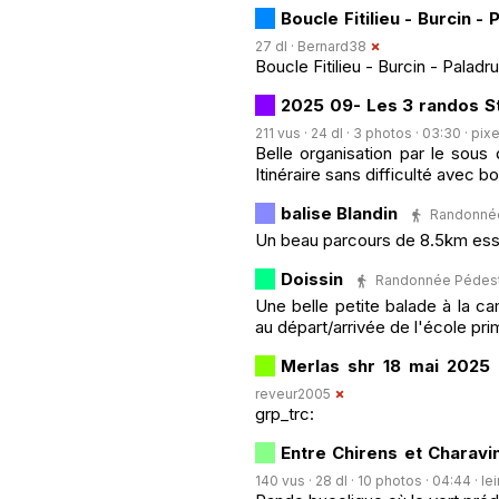
Boucle Fitilieu - Burcin -
27 dl ·
Bernard38
Boucle Fitilieu - Burcin - Paladru
2025 09- Les 3 randos St
211 vus · 24 dl · 3 photos · 03:30 ·
pixe
Belle organisation par le sous
Itinéraire sans difficulté avec bon
balise Blandin
Randonnée 
Un beau parcours de 8.5km essen
Doissin
Randonnée Pédestre
Une belle petite balade à la c
au départ/arrivée de l'école pri
Merlas shr 18 mai 2025
reveur2005
grp_trc:
Entre Chirens et Charavi
140 vus · 28 dl · 10 photos · 04:44 ·
le