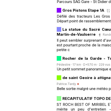
Parcours SAG Gare - St Didier d
Gros Pistons Etape 1A
Défilé des tracteurs Les Gros
Départ point de rassemblement
La statue du Sacré Cœur
Martin-de-Vaulserre
Rando
Il peut sembler surprenant d'av
est pourtant proche de la maiso
petite c
Rocher de la Garde - To
Pédestre · 17 km · D+570 m · 229 vus ·
Un petit sommet panoramique et
de saint Geoire à attigna
Patrice.Tardy
Belle sortie malgré une météo p
RECAPITULATIF TOPO DE
ST ROCH BEST OF MIRIBEL ET
mérite un peu d'entretien -