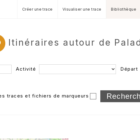
Créer une trace
Visualiser une trace
Bibliothèque
Itinéraires autour de Pala
Activité
Départ
Longueur min/max
les traces et fichiers de marqueurs
Dossier
et sous-doss
Trier par
Horodatage
Photos