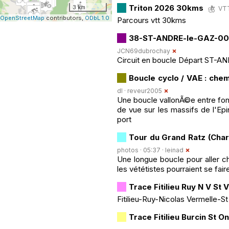
Triton 2026 30kms
3 km
VTT
OpenStreetMap
contributors,
ODbL 1.0
Parcours vtt 30kms
38-ST-ANDRE-le-GAZ-00
JCN69dubrochay
Circuit en boucle Départ ST-AN
Boucle cyclo / VAE : che
dl ·
reveur2005
Une boucle vallonÃ©e entre fond 
de vue sur les massifs de l'Epi
port
Tour du Grand Ratz (Char
photos · 05:37 ·
leinad
Une longue boucle pour aller 
les vététistes pourraient se faire 
Trace Fitilieu Ruy N V St V
Fitilieu-Ruy-Nicolas Vermelle-S
Trace Fitilieu Burcin St O