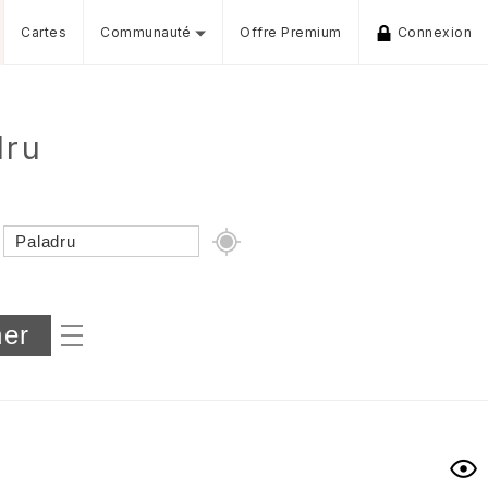
Cartes
Communauté
Offre Premium
Connexion
dru
Dénivelé min/max
iers