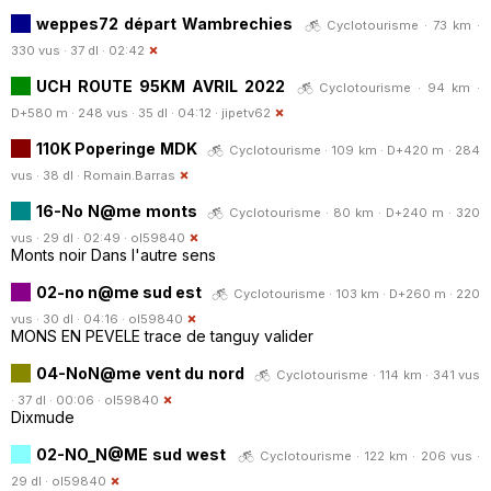
weppes72 départ Wambrechies
Cyclotourisme · 73 km ·
330 vus · 37 dl · 02:42
UCH ROUTE 95KM AVRIL 2022
Cyclotourisme · 94 km ·
D+580 m · 248 vus · 35 dl · 04:12 ·
jipetv62
110K Poperinge MDK
Cyclotourisme · 109 km · D+420 m · 284
vus · 38 dl ·
Romain.Barras
16-No N@me monts
Cyclotourisme · 80 km · D+240 m · 320
vus · 29 dl · 02:49 ·
ol59840
Monts noir Dans l'autre sens
02-no n@me sud est
Cyclotourisme · 103 km · D+260 m · 220
vus · 30 dl · 04:16 ·
ol59840
MONS EN PEVELE trace de tanguy valider
04-NoN@me vent du nord
Cyclotourisme · 114 km · 341 vus
· 37 dl · 00:06 ·
ol59840
Dixmude
02-NO_N@ME sud west
Cyclotourisme · 122 km · 206 vus ·
29 dl ·
ol59840