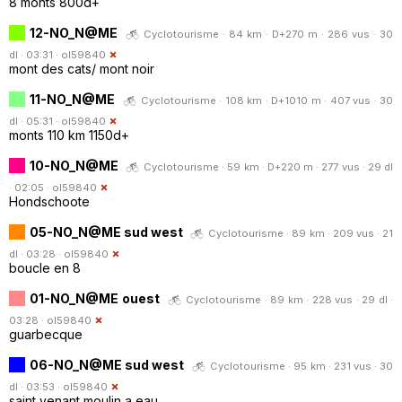
8 monts 800d+
12-NO_N@ME
Cyclotourisme · 84 km · D+270 m · 286 vus · 30
dl · 03:31 ·
ol59840
mont des cats/ mont noir
11-NO_N@ME
Cyclotourisme · 108 km · D+1010 m · 407 vus · 30
dl · 05:31 ·
ol59840
monts 110 km 1150d+
10-NO_N@ME
Cyclotourisme · 59 km · D+220 m · 277 vus · 29 dl
· 02:05 ·
ol59840
Hondschoote
05-NO_N@ME sud west
Cyclotourisme · 89 km · 209 vus · 21
dl · 03:28 ·
ol59840
boucle en 8
01-NO_N@ME ouest
Cyclotourisme · 89 km · 228 vus · 29 dl ·
03:28 ·
ol59840
guarbecque
06-NO_N@ME sud west
Cyclotourisme · 95 km · 231 vus · 30
dl · 03:53 ·
ol59840
saint venant moulin a eau