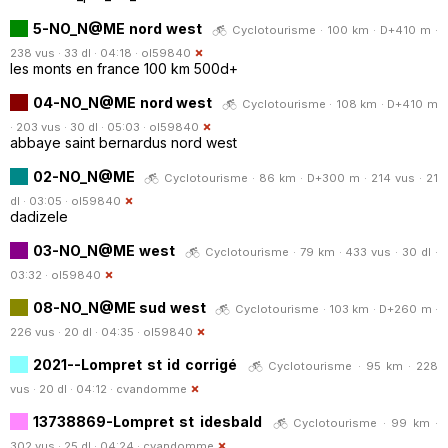
5-NO_N@ME nord west
Cyclotourisme · 100 km · D+410 m ·
238 vus · 33 dl · 04:18 ·
ol59840
les monts en france 100 km 500d+
04-NO_N@ME nord west
Cyclotourisme · 108 km · D+410 m
· 203 vus · 30 dl · 05:03 ·
ol59840
abbaye saint bernardus nord west
02-NO_N@ME
Cyclotourisme · 86 km · D+300 m · 214 vus · 21
dl · 03:05 ·
ol59840
dadizele
03-NO_N@ME west
Cyclotourisme · 79 km · 433 vus · 30 dl ·
03:32 ·
ol59840
08-NO_N@ME sud west
Cyclotourisme · 103 km · D+260 m ·
226 vus · 20 dl · 04:35 ·
ol59840
2021--Lompret st id corrigé
Cyclotourisme · 95 km · 228
vus · 20 dl · 04:12 ·
cvandomme
13738869-Lompret st idesbald
Cyclotourisme · 99 km ·
302 vus · 25 dl · 04:24 ·
cvandomme