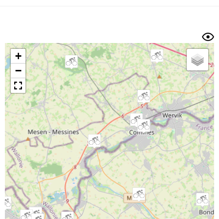
Dénivelé min/max
Auteur
Dossier
et
sous-dossiers
+
Trier par
−
Horodatage
Photos