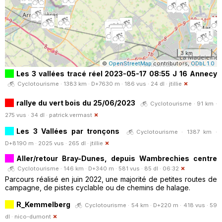
3 km
©
OpenStreetMap
contributors,
ODbL 1.0
Les 3 vallées tracé réel 2023-05-17 08:55 J 16 Annecy
Cyclotourisme · 1383 km · D+7630 m · 186 vus · 24 dl ·
jtillie
rallye du vert bois du 25/06/2023
Cyclotourisme · 91 km ·
275 vus · 34 dl ·
patrick.vermast
Les 3 Vallées par tronçons
Cyclotourisme · 1387 km ·
D+8190 m · 2025 vus · 265 dl ·
jtillie
Aller/retour Bray-Dunes, depuis Wambrechies centre
Cyclotourisme · 146 km · D+340 m · 581 vus · 85 dl · 06:32
Parcours réalisé en juin 2022, une majorité de petites routes de
campagne, de pistes cyclable ou de chemins de halage.
R_Kemmelberg
Cyclotourisme · 54 km · D+220 m · 418 vus · 59
dl ·
nico-dumont