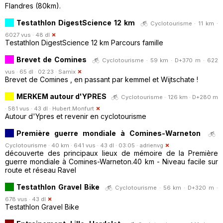
Flandres (80km).
Testathlon DigestScience 12 km
Cyclotourisme · 11 km ·
6027 vus · 48 dl
Testathlon DigestScience 12 km Parcours famille
Brevet de Comines
Cyclotourisme · 59 km · D+370 m · 622
vus · 65 dl · 02:23 ·
Samix
Brevet de Comines , en passant par kemmel et Wijtschate !
MERKEM autour d'YPRES
Cyclotourisme · 126 km · D+280 m
· 581 vus · 43 dl ·
Hubert.Monfurt
Autour d'Ypres et revenir en cyclotourisme
Première guerre mondiale à Comines-Warneton
Cyclotourisme · 40 km · 641 vus · 43 dl · 03:05 ·
adrienvg
découverte des principaux lieux de mémoire de la Première
guerre mondiale à Comines-Warneton.40 km - Niveau facile sur
route et réseau Ravel
Testathlon Gravel Bike
Cyclotourisme · 56 km · D+320 m ·
678 vus · 43 dl
Testathlon Gravel Bike