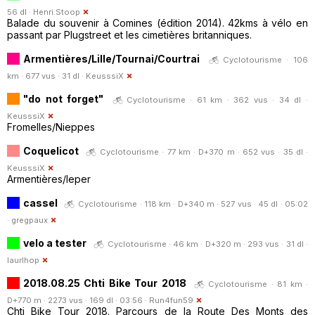
56 dl ·
Henri.Stoop
Balade du souvenir à Comines (édition 2014). 42kms à vélo en
passant par Plugstreet et les cimetières britanniques.
Armentières/Lille/Tournai/Courtrai
Cyclotourisme · 106
km · 677 vus · 31 dl ·
KeusssiX
"do not forget"
Cyclotourisme · 61 km · 362 vus · 34 dl ·
KeusssiX
Fromelles/Nieppes
Coquelicot
Cyclotourisme · 77 km · D+370 m · 652 vus · 35 dl ·
KeusssiX
Armentières/Ieper
cassel
Cyclotourisme · 118 km · D+340 m · 527 vus · 45 dl · 05:02
·
gregpaux
velo a tester
Cyclotourisme · 46 km · D+320 m · 293 vus · 31 dl ·
laurlhop
2018.08.25 Chti Bike Tour 2018
Cyclotourisme · 81 km ·
D+770 m · 2273 vus · 169 dl · 03:56 ·
Run4fun59
Chti Bike Tour 2018. Parcours de la Route Des Monts des