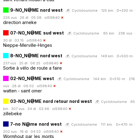
9-NO_N@ME nord west
Cyclotourisme · 125 km · D+330 m ·
226 vus · 26 dl · 05:08 ·
ol59840
direction arneke
07-NO_N@ME sud west
Cyclotourisme · 85 km · 238 vus ·
30 dl · 03:15 ·
ol59840
Nieppe-Merville-Hinges
8-NO_N@ME nord west
Cyclotourisme · 149 km · D+500 m ·
237 vus · 25 dl · 06:25 ·
ol59840
Sortie à vélo de route a faire
02-NO_N@ME west
Cyclotourisme · 144 km · D+510 m · 218
vus · 28 dl · 06:02 ·
ol59840
watten - saint omer
03-NO_N@ME nord retour nord west
Cyclotourisme · 65
km · 307 vus · 34 dl · 02:46 ·
ol59840
zillebeke
7-no N@me nord west
Cyclotourisme · 111 km · D+470 m ·
202 vus · 18 dl · 04:53 ·
ol59840
Wormhout_par_les_monts