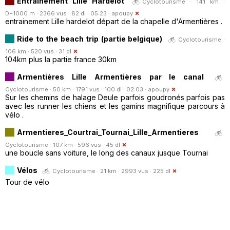
Entrainement Lille Hardelot
Cyclotourisme · 141 km ·
D+1000 m · 2366 vus · 82 dl · 05:23 ·
apoupy
entrainement Lille hardelot départ de la chapelle d'Armentières .
Ride to the beach trip (partie belgique)
Cyclotourisme ·
106 km · 520 vus · 31 dl
104km plus la partie france 30km
Armentières Lille Armentières par le canal
Cyclotourisme · 50 km · 1791 vus · 100 dl · 02:03 ·
apoupy
Sur les chemins de halage Deule parfois goudronés parfois pas
avec les runner les chiens et les gamins magnifique parcours à
vélo .
Armentieres_Courtrai_Tournai_Lille_Armentieres
Cyclotourisme · 107 km · 596 vus · 45 dl
une boucle sans voiture, le long des canaux jusque Tournai
Vélos
Cyclotourisme · 21 km · 2993 vus · 225 dl
Tour de vélo