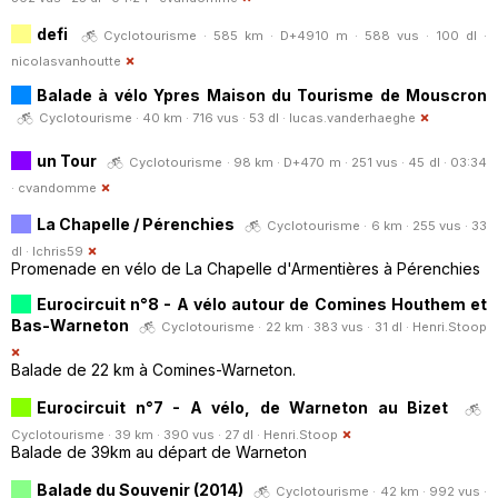
defi
Cyclotourisme · 585 km · D+4910 m · 588 vus · 100 dl ·
nicolasvanhoutte
Balade à vélo Ypres Maison du Tourisme de Mouscron
Cyclotourisme · 40 km · 716 vus · 53 dl ·
lucas.vanderhaeghe
un Tour
Cyclotourisme · 98 km · D+470 m · 251 vus · 45 dl · 03:34
·
cvandomme
La Chapelle / Pérenchies
Cyclotourisme · 6 km · 255 vus · 33
dl ·
lchris59
Promenade en vélo de La Chapelle d'Armentières à Pérenchies
Eurocircuit n°8 - A vélo autour de Comines Houthem et
Bas-Warneton
Cyclotourisme · 22 km · 383 vus · 31 dl ·
Henri.Stoop
Balade de 22 km à Comines-Warneton.
Eurocircuit n°7 - A vélo, de Warneton au Bizet
Cyclotourisme · 39 km · 390 vus · 27 dl ·
Henri.Stoop
Balade de 39km au départ de Warneton
Balade du Souvenir (2014)
Cyclotourisme · 42 km · 992 vus ·