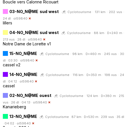
Boucle vers Calonne Ricouart
03-NO_N@ME sud west
Cyclotourisme · 131 km · 202 vus ·
24 dl ·
ol59840
lillers
04-NO_N@ME sud west
Cyclotourisme · 88 km · D+240 m ·
213 vus · 28 dl ·
ol59840
Notre Dame de Lorette v1
15-NO_N@ME
Cyclotourisme · 98 km · D+460 m · 245 vus · 30
dl · 03:30 ·
ol59840
cassel v2
14-NO_N@ME
Cyclotourisme · 116 km · D+350 m · 198 vus · 24
dl · 04:12 ·
ol59840
cassel
02-NO_N@ME ouest
Cyclotourisme · 124 km · D+380 m · 215
vus · 26 dl · 04:13 ·
ol59840
Kanarieberg
13-NO_N@ME
Cyclotourisme · 87 km · D+530 m · 239 vus · 35 dl
· 04:02 ·
ol59840