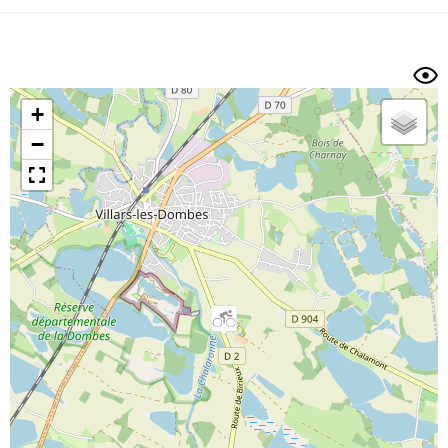
Dénivelé min/max
Auteur
Dossier
et
sous-dossiers
+
Trier par
−
Horodatage
Photos