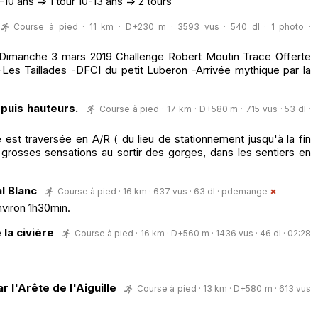
0 ans => 1 tour 10-13 ans => 2 tours
Course à pied · 11 km · D+230 m · 3593 vus · 540 dl · 1 photo ·
Dimanche 3 mars 2019 Challenge Robert Moutin Trace Offerte
Les Taillades -DFCI du petit Luberon -Arrivée mythique par la
puis hauteurs.
Course à pied · 17 km · D+580 m · 715 vus · 53 dl ·
est traversée en A/R ( du lieu de stationnement jusqu'à la fin
grosses sensations au sortir des gorges, dans les sentiers en
l Blanc
Course à pied · 16 km · 637 vus · 63 dl ·
pdemange
nviron 1h30min.
 la civière
Course à pied · 16 km · D+560 m · 1436 vus · 46 dl · 02:28
 l'Arête de l'Aiguille
Course à pied · 13 km · D+580 m · 613 vus