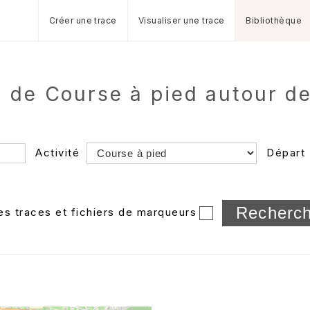
Créer une trace
Visualiser une trace
Bibliothèque
es de Course à pied autour d
Activité
Départ
Longueur min/max
les traces et fichiers de marqueurs
Dossier
et sous-doss
Trier par
Horodatage
Photos