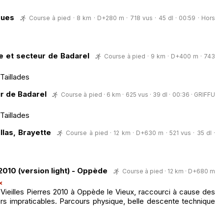
cques
Course à pied · 8 km · D+280 m · 718 vus · 45 dl · 00:59 ·
Hors
e et secteur de Badarel
Course à pied · 9 km · D+400 m · 743
 Taillades
ur de Badarel
Course à pied · 6 km · 625 vus · 39 dl · 00:36 ·
GRIFFU
 Taillades
llas, Brayette
Course à pied · 12 km · D+630 m · 521 vus · 35 dl ·
 2010 (version light) - Oppède
Course à pied · 12 km · D+680 m
Vieilles Pierres 2010 à Oppède le Vieux, raccourci à cause des
rs impraticables. Parcours physique, belle descente technique