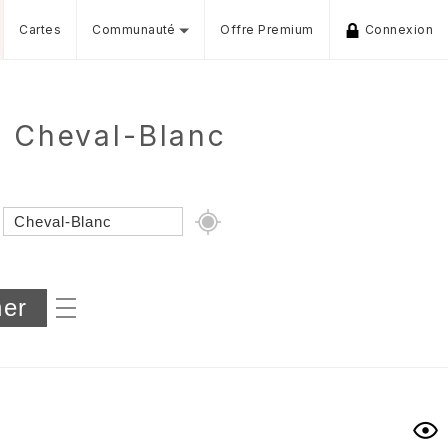
Cartes
Communauté
Offre Premium
Connexion
e Cheval-Blanc
Dénivelé min/max
iers