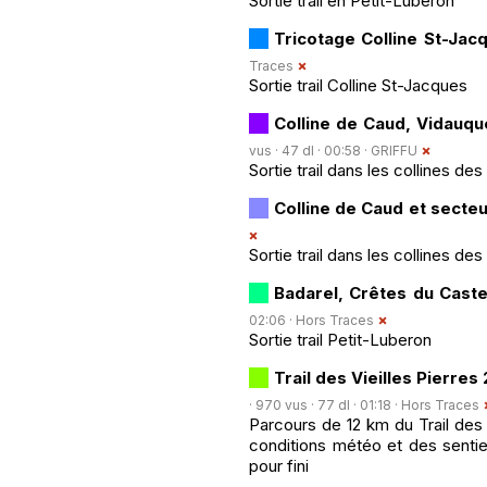
Sortie trail en Petit-Luberon
Tricotage Colline St-Ja
Traces
Sortie trail Colline St-Jacques
Colline de Caud, Vidauqu
vus · 47 dl · 00:58 ·
GRIFFU
Sortie trail dans les collines des
Colline de Caud et secte
Sortie trail dans les collines des
Badarel, Crêtes du Caste
02:06 ·
Hors Traces
Sortie trail Petit-Luberon
Trail des Vieilles Pierres
· 970 vus · 77 dl · 01:18 ·
Hors Traces
Parcours de 12 km du Trail des 
conditions météo et des sentie
pour fini