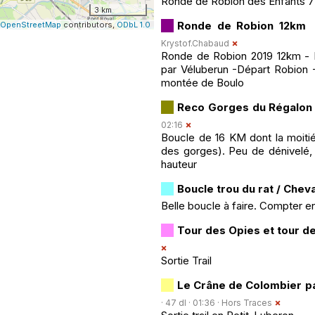
Ronde de Robion des Enfants 7-1
3 km
Ronde de Robion 12km
OpenStreetMap
contributors,
ODbL 1.0
Krystof.Chabaud
Ronde de Robion 2019 12km - 
par Véluberun -Départ Robion -
montée de Boulo
Reco Gorges du Régalon 
02:16
Boucle de 16 KM dont la moitié 
des gorges). Peu de dénivelé, 
hauteur
Boucle trou du rat / Cheva
Belle boucle à faire. Compter e
Tour des Opies et tour de
Sortie Trail
Le Crâne de Colombier par
· 47 dl · 01:36 ·
Hors Traces