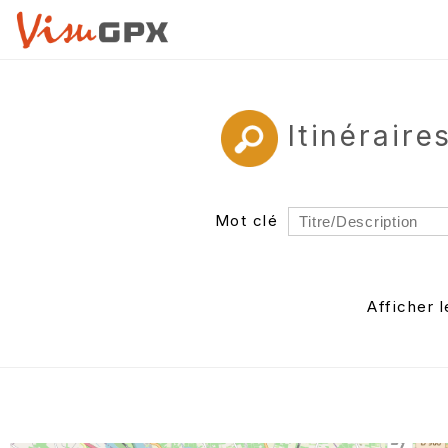
Itinérair
Mot clé
Rayon
Département
Afficher 
Auteur