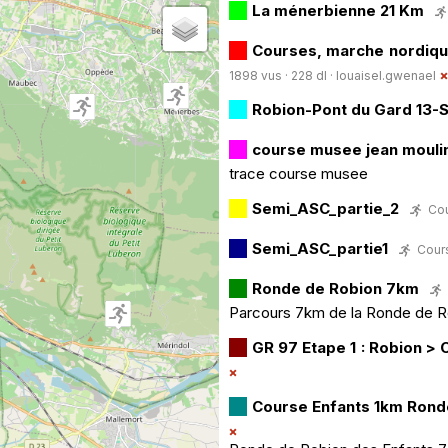
La ménerbienne 21 Km
Courses, marche nordiqu
1898 vus · 228 dl ·
louaisel.gwenael
Robion-Pont du Gard 13-
course musee jean mouli
trace course musee
Semi_ASC_partie_2
Cou
Semi_ASC_partie1
Cours
Ronde de Robion 7km
Parcours 7km de la Ronde de Ro
GR 97 Etape 1 : Robion >
Course Enfants 1km Rond