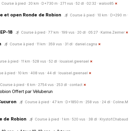
Course à pied · 20 km · D+730 m · 271 vus · 52 dl · 02:32 ·
waloo85
e et open Ronde de Robion
Course à pied · 10 km · D+290 m ·
SEP-18
Course à pied · 77 km · 199 vus · 20 dl · 05:27 ·
Karine.Zeimer
n
Course à pied · 11 km · 359 vus · 31 dl ·
daniel.cagna
rse à pied · 11 km · 528 vus · 52 dl ·
louaisel.gwenael
e à pied · 10 km · 408 vus · 44 dl ·
louaisel.gwenael
Course à pied · 6 km · 2754 vus · 253 dl ·
contact
bion Offert par Véluberun
 Cucuron
Course à pied · 47 km · D+1850 m · 258 vus · 24 dl ·
Coline.M
e de Robion
Course à pied · 1 km · 520 vus · 38 dl ·
Krystof.Chabaud