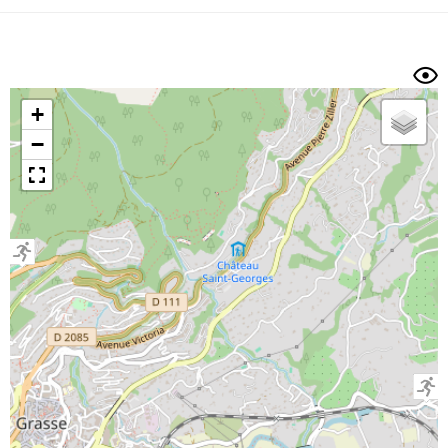
Dénivelé min/max
Auteur
Dossier
et
sous-dossiers
+
Trier par
−
Horodatage
Photos