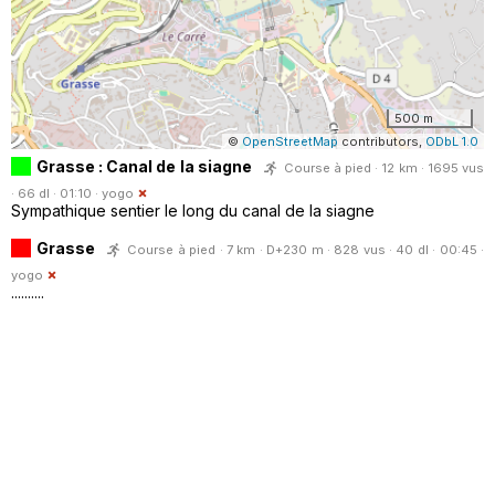
500 m
©
OpenStreetMap
contributors,
ODbL 1.0
Grasse : Canal de la siagne
Course à pied · 12 km · 1695 vus
· 66 dl · 01:10 ·
yogo
Sympathique sentier le long du canal de la siagne
Grasse
Course à pied · 7 km · D+230 m · 828 vus · 40 dl · 00:45 ·
yogo
..........