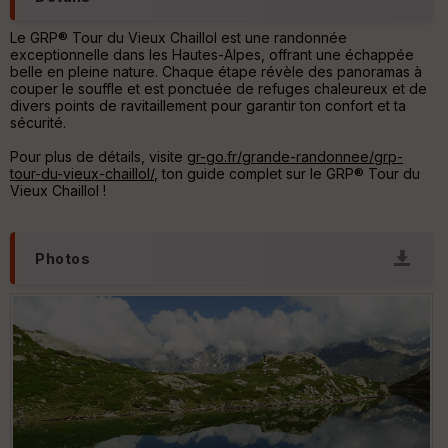
o
u
Le GRP® Tour du Vieux Chaillol est une randonnée
v
exceptionnelle dans les Hautes-Alpes, offrant une échappée
er
belle en pleine nature. Chaque étape révèle des panoramas à
tu
couper le souffle et est ponctuée de refuges chaleureux et de
re
divers points de ravitaillement pour garantir ton confort et ta
IG
sécurité.
N
Pour plus de détails, visite
gr-go.fr/grande-randonnee/grp-
Aff
tour-du-vieux-chaillol/
, ton guide complet sur le GRP® Tour du
ic
Vieux Chaillol !
he
r
d
é
Photos
p
ar
t
ar
ri
v
é
e