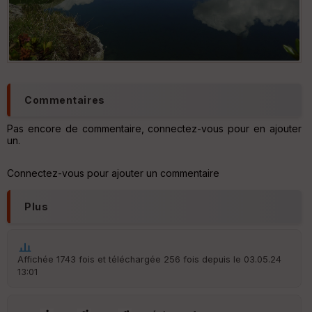
Fil
tr
e
P
OI
C
Commentaires
ou
le
Pas encore de commentaire, connectez-vous pour en ajouter
ur
un.
Connectez-vous pour ajouter un commentaire
Ep
Plus
ai
ss
eu
r
Affichée 1743 fois et téléchargée 256 fois depuis le 03.05.24
13:01
Tr
an
sp