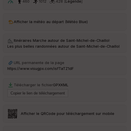
460
1012
428 [
Légende
]
ar
en
ce
Afficher la météo au départ (Météo Blue)
Po
int
illé
Itinéraires Marche autour de
Saint-Michel-de-Chaillol
·
s
Les plus belles randonnées autour de Saint-Michel-de-Chaillol
S
URL permanente de la page
e
https://www.visugpx.com/isfTaTZ1dF
n
s
Télécharger le fichier
GPX
KML
St
re
et
Vi
e
Afficher le QRCode pour téléchargement sur mobile
w