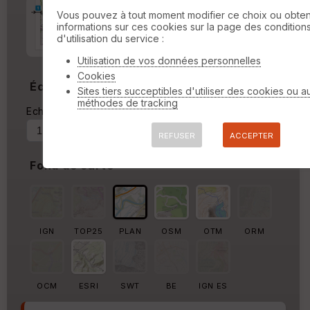
Marge d'impression
cm
Vous pouvez à tout moment modifier ce choix ou obten
informations sur ces cookies sur la page des condition
d'utilisation du service :
Marge autour de la trace
%
Utilisation de vos données personnelles
Cookies
Échelle
Sites tiers succeptibles d'utiliser des cookies ou a
méthodes de tracking
Echelle actuelle : 1/36797
Forcer au
REFUSER
ACCEPTER
Fond de carte
IGN
TOP25
PLAN
OSM
OTM
ORM
OCM
ESRI
SWT
BE
IGN ES