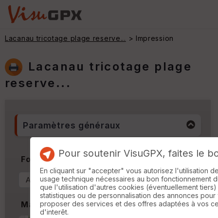
Lacanau tricotage plage reserve...
> Impression
Lacanau tricotage plage
reserve...
Paramètres généraux
Pour soutenir VisuGPX, faites le b
Format & Orientation
En cliquant sur "accepter" vous autorisez l'utilisation 
usage technique nécessaires au bon fonctionnement du 
que l'utilisation d'autres cookies (éventuellement tiers)
statistiques ou de personnalisation des annonces pour
proposer des services et des offres adaptées à vos c
Marges
d'interêt.