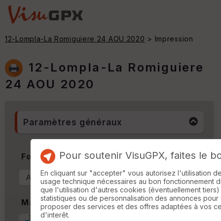
12-Lompla-La Romiguiere 24 AOU 2020
> Impression
12-Lompla-La Romiguiere
24 AOU 2020
Paramètres généraux
Pour soutenir VisuGPX, faites le b
Format & Orientation
En cliquant sur "accepter" vous autorisez l'utilisation 
usage technique nécessaires au bon fonctionnement du 
que l'utilisation d'autres cookies (éventuellement tiers)
statistiques ou de personnalisation des annonces pour
Marges
proposer des services et des offres adaptées à vos c
d'interêt.