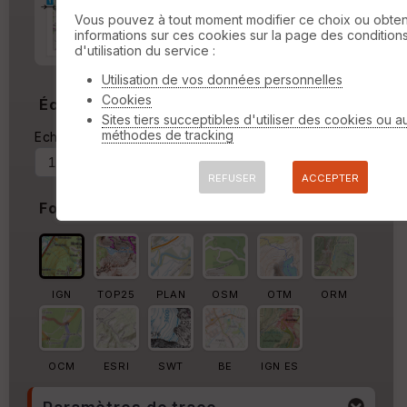
Marge d'impression
cm
Vous pouvez à tout moment modifier ce choix ou obten
informations sur ces cookies sur la page des condition
Marge autour de la trace
d'utilisation du service :
%
Utilisation de vos données personnelles
Cookies
Échelle
Sites tiers succeptibles d'utiliser des cookies ou a
méthodes de tracking
Echelle actuelle : 1/19353
Forcer au
REFUSER
ACCEPTER
Fond de carte
IGN
TOP25
PLAN
OSM
OTM
ORM
OCM
ESRI
SWT
BE
IGN ES