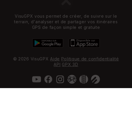
VisuGPX vous permet de créer, de suivre sur le
terrain, d'analyser et de partager vos itinéraires
GPS de façon simple et gratuite
© 2026 VisuGPX
Aide
Politique de confidentialité
API
GPX 3D