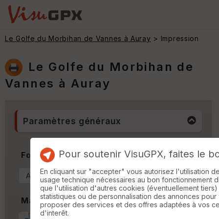
Le Golfe du Morbihan de Vannes à Auray
> Impression
Le Golfe du Morbihan de
Vannes à Auray
Paramètres généraux
Pour soutenir VisuGPX, faites le b
Format & Orientation
En cliquant sur "accepter" vous autorisez l'utilisation 
usage technique nécessaires au bon fonctionnement du 
que l'utilisation d'autres cookies (éventuellement tiers)
statistiques ou de personnalisation des annonces pour
Marges
proposer des services et des offres adaptées à vos c
d'interêt.