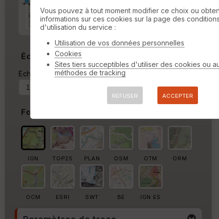
Marge d'impression
cm
Vous pouvez à tout moment modifier ce choix ou obten
informations sur ces cookies sur la page des condition
Marge autour de la trace
d'utilisation du service :
%
Utilisation de vos données personnelles
Cookies
Échelle
Sites tiers succeptibles d'utiliser des cookies ou a
méthodes de tracking
Echelle actuelle : 1/73721
Forcer au
REFUSER
ACCEPTER
Fond de carte
IGN
TOP25
PLAN
OSM
OTM
ORM
OCM
ESRI
SWT
BE
IGN ES