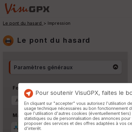
Le pont du hasard
> Impression
Le pont du hasard
Paramètres généraux
Format & Orientation
Pour soutenir VisuGPX, faites le b
En cliquant sur "accepter" vous autorisez l'utilisation 
usage technique nécessaires au bon fonctionnement du 
que l'utilisation d'autres cookies (éventuellement tiers)
Marges
statistiques ou de personnalisation des annonces pour
proposer des services et des offres adaptées à vos c
Marge d'impression
cm
d'interêt.