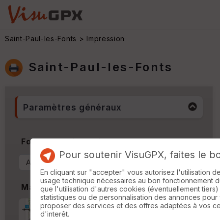
Saint-Paul-les-Fonts
> Impression
Saint-Paul-les-Fonts
Paramètres généraux
Format & Orientation
Pour soutenir VisuGPX, faites le b
En cliquant sur "accepter" vous autorisez l'utilisation 
usage technique nécessaires au bon fonctionnement du 
Marges
que l'utilisation d'autres cookies (éventuellement tiers)
statistiques ou de personnalisation des annonces pour
proposer des services et des offres adaptées à vos c
Marge d'impression
cm
d'interêt.