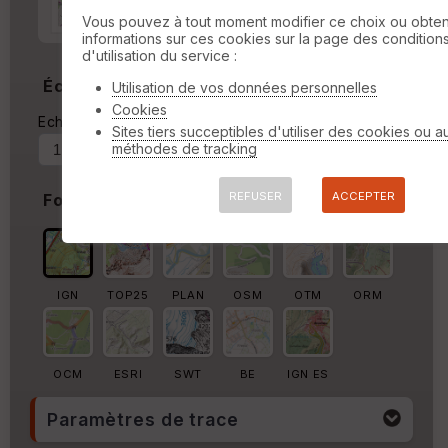
Marge autour de la trace
Vous pouvez à tout moment modifier ce choix ou obten
informations sur ces cookies sur la page des condition
%
d'utilisation du service :
Échelle
Utilisation de vos données personnelles
Cookies
Echelle actuelle : 1/12295
Forcer au
Sites tiers succeptibles d'utiliser des cookies ou a
méthodes de tracking
REFUSER
ACCEPTER
Fond de carte
IGN
TOP25
PLAN
OSM
OTM
ORM
OCM
ESRI
SWT
BE
IGN ES
Paramètres de trace