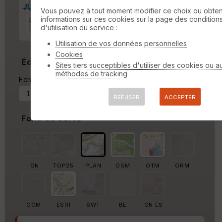
Marge d'impression
cm
Vous pouvez à tout moment modifier ce choix ou obten
informations sur ces cookies sur la page des condition
d'utilisation du service :
Marge autour de la trace
%
Utilisation de vos données personnelles
Cookies
Échelle
Sites tiers succeptibles d'utiliser des cookies ou a
méthodes de tracking
Echelle actuelle : 1/47746
Forcer au
REFUSER
ACCEPTER
Fond de carte
IGN
TOP25
PLAN
OSM
OTM
ORM
OCM
ESRI
SWT
BE
IGN ES