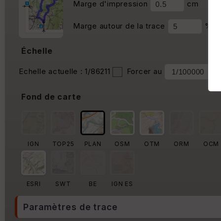
Marge d'impression
cm
Marge autour de la trace
%
Échelle
Echelle actuelle : 1/86211
Forcer au
Fond de carte
IGN
TOP25
PLAN
OSM
OTM
ORM
OCM
ESRI
SWT
BE
IGN ES
Paramètres de trace