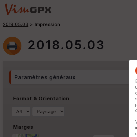
2018.05.03
> Impression
2018.05.03
Paramètres généraux
Format & Orientation
Marges