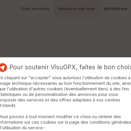
Créer une trace
Visualiser une trace
Bibliothèque
Pour soutenir VisuGPX, faites le bon choi
En cliquant sur "accepter" vous autorisez l'utilisation de cookies à
usage technique nécessaires au bon fonctionnement du site, ainsi
que l'utilisation d'autres cookies (éventuellement tiers) à des fins
statistiques ou de personnalisation des annonces pour vous
proposer des services et des offres adaptées à vos centres
d'interêt.
Vous pouvez à tout moment modifier ce choix ou obtenir des
informations sur ces cookies sur la page des conditions générale
d'utilisation du service :