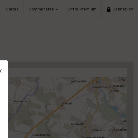
Cartes
Communauté
Offre Premium
Connexion
x
s