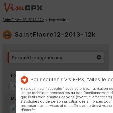
SaintFiacre12-2013-12k
> Impression
SaintFiacre12-2013-12k
Paramètres généraux
Format & Orientation
Pour soutenir VisuGPX, faites le b
En cliquant sur "accepter" vous autorisez l'utilisation 
usage technique nécessaires au bon fonctionnement du 
que l'utilisation d'autres cookies (éventuellement tiers)
Marges
statistiques ou de personnalisation des annonces pour
proposer des services et des offres adaptées à vos c
Marge d'impression
cm
d'interêt.