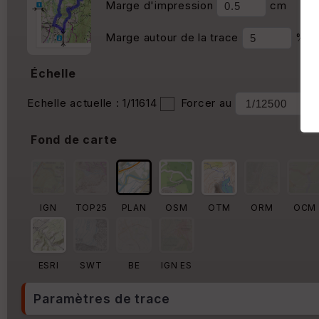
Marge d'impression
cm
Marge autour de la trace
%
Échelle
Echelle actuelle : 1/11614
Forcer au
Fond de carte
IGN
TOP25
PLAN
OSM
OTM
ORM
OCM
ESRI
SWT
BE
IGN ES
Paramètres de trace