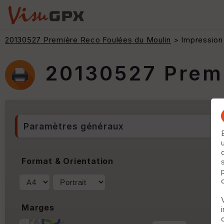
20130527 Première Reco Foulées du Moulin
> Impression
20130527 Premi
Paramètres généraux
Format & Orientation
Marges