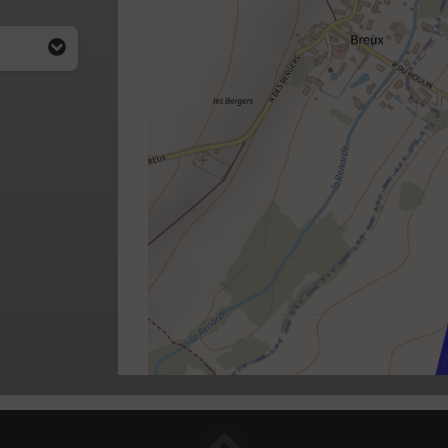
i apparait
4)