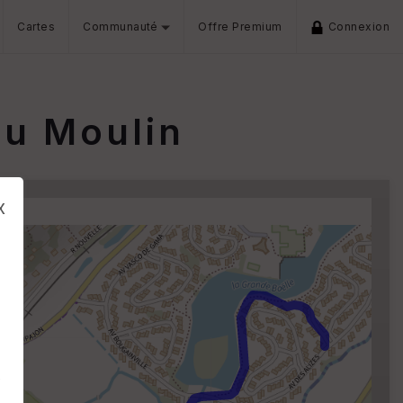
Cartes
Communauté
Offre Premium
Connexion
du Moulin
x
s