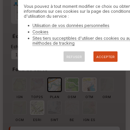
Marge d'impression
cm
Vous pouvez à tout moment modifier ce choix ou obten
informations sur ces cookies sur la page des condition
d'utilisation du service :
Marge autour de la trace
%
Utilisation de vos données personnelles
Cookies
Échelle
Sites tiers succeptibles d'utiliser des cookies ou a
méthodes de tracking
Echelle actuelle : 1/30172
Forcer au
REFUSER
ACCEPTER
Fond de carte
IGN
TOP25
PLAN
OSM
OTM
ORM
OCM
ESRI
SWT
BE
IGN ES