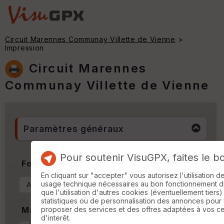
Circuit Marennes Communay Villette de Vienne
>
Impression
Circuit Marennes
Communay Villette de Vienne
Paramètres généraux
Pour soutenir VisuGPX, faites le b
Format & Orientation
En cliquant sur "accepter" vous autorisez l'utilisation 
usage technique nécessaires au bon fonctionnement du 
que l'utilisation d'autres cookies (éventuellement tiers)
statistiques ou de personnalisation des annonces pour
proposer des services et des offres adaptées à vos c
Marges
d'interêt.