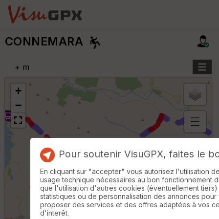
CONNEMARA
+
m
+
−
Aff
ic
he
Pour soutenir VisuGPX, faites le b
r
d
En cliquant sur "accepter" vous autorisez l'utilisation 
é
usage technique nécessaires au bon fonctionnement du 
p
que l'utilisation d'autres cookies (éventuellement tiers)
ar
statistiques ou de personnalisation des annonces pour
t
proposer des services et des offres adaptées à vos c
2 km
d'interêt.