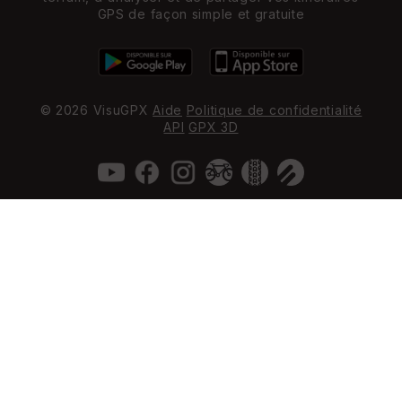
GPS de façon simple et gratuite
© 2026 VisuGPX
Aide
Politique de confidentialité
API
GPX 3D