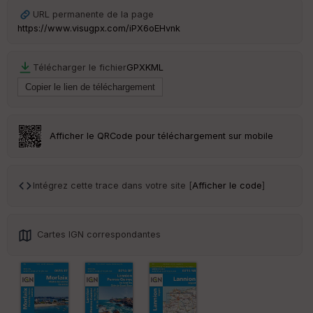
URL permanente de la page
https://www.visugpx.com/iPX6oEHvnk
Ep
Télécharger le fichier
GPX
KML
ai
ss
eu
r
Afficher le QRCode pour téléchargement sur mobile
Tr
an
sp
ar
Intégrez cette trace dans votre site [
Afficher le code
]
en
ce
Cartes IGN correspondantes
Po
int
illé
s