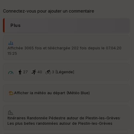
tu
re
Connectez-vous pour ajouter un commentaire
IG
N
Plus
Aff
ic
he
r
Affichée 3065 fois et téléchargée 202 fois depuis le 07.04.20
d
15:25
é
p
ar
t
27
40
3 [
Légende
]
ar
ri
v
Afficher la météo au départ (Météo Blue)
é
e
C
Itinéraires Randonnée Pédestre autour de
Plestin-les-Grèves
·
ou
Les plus belles randonnées autour de Plestin-les-Grèves
le
ur