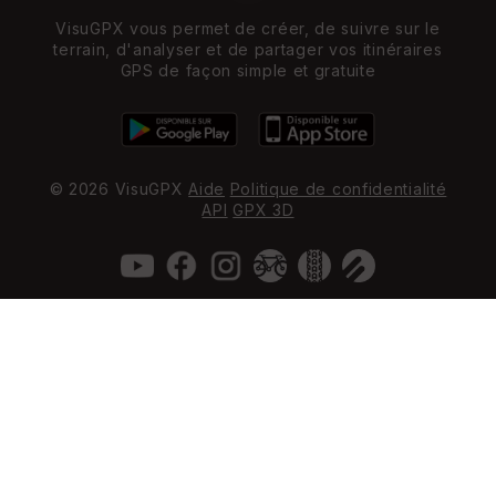
VisuGPX vous permet de créer, de suivre sur le
terrain, d'analyser et de partager vos itinéraires
GPS de façon simple et gratuite
© 2026 VisuGPX
Aide
Politique de confidentialité
API
GPX 3D