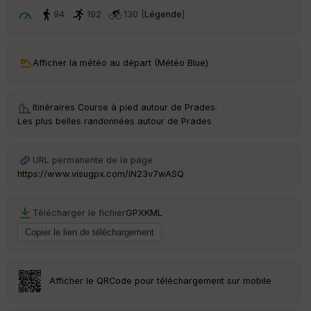
ar
t
94
192
130 [
Légende
]
ar
ri
v
Afficher la météo au départ (Météo Blue)
é
e
Itinéraires Course à pied autour de
Prades
·
C
Les plus belles randonnées autour de Prades
ou
le
ur
URL permanente de la page
https://www.visugpx.com/iN23v7wASQ
Télécharger le fichier
GPX
KML
Ep
ai
ss
eu
r
Afficher le QRCode pour téléchargement sur mobile
Tr