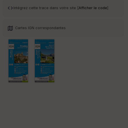
an
sp
Intégrez cette trace dans votre site [
Afficher le code
]
ar
en
ce
Cartes IGN correspondantes
Po
int
illé
s
S
e
n
s
St
re
et
Vi
e
w